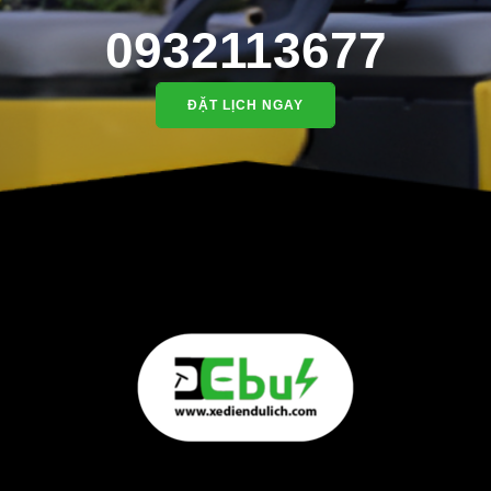
0932113677
ĐẶT LỊCH NGAY