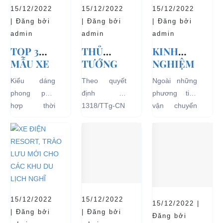
15/12/2022
15/12/2022
15/12/2022
| Đăng bởi
| Đăng bởi
| Đăng bởi
admin
admin
admin
TOP 3
THỦ
KINH
MẪU XE
TƯỚNG
NGHIỆM
Ô TÔ
CHÍNH
THUÊ XE
Kiểu dáng
Theo quyết
Ngoài những
ĐIỆN
PHỦ
ĐIỆN DU
phong phú,
định số
phương tiện
THỊNH
ĐỒNG Ý
LỊCH
hợp thời
1318/TTg-CN
vận chuyển
HÀNH VÀ
THÍ
VÒNG
trang, dễ
ngày
như xích lô,
BÁN
ĐIỂM XE
QUANH
dàng sử dụng
27/09/2018,
xe máy hay
CHẠY
ĐIỆN 04
ĐÀ NẴNG
mà thân thiện
Thủ tướng
xe đạp, du
NHẤT
BÁNH
với môi
Chính phủ đã
khách khi đến
HIỆN
CHỞ
trường, đặc
đồng ý việc
Đà Nẵng có
NAY
KHÁCH
biệt là an toàn
thí điểm việc
thể lựa chọn
DU LỊCH
với người sử
sử dụng các
cho mình
TẠI CÁC
15/12/2022
15/12/2022
15/12/2022 |
dụng, đó là
loại xe 4 bánh
những
KHU VỰC
| Đăng bởi
| Đăng bởi
Đăng bởi
những ưu...
chạy bằng
chiếc xe điện