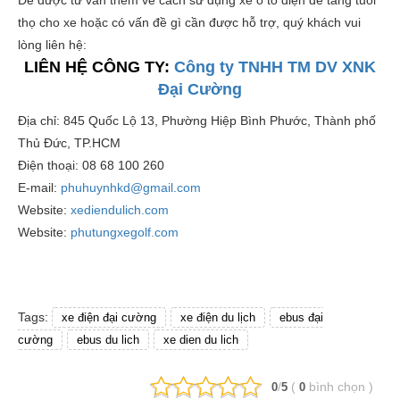
Để được tư vấn thêm về cách sử dụng xe ô tô điện để tăng tuổi
thọ cho xe hoặc có vấn đề gì cần được hỗ trợ, quý khách vui
lòng liên hệ:
LIÊN HỆ CÔNG TY:
Công ty TNHH TM DV XNK
Đại Cường
Địa chỉ: 845 Quốc Lộ 13, Phường Hiệp Bình Phước, Thành phố
Thủ Đức, TP.HCM
Điện thoại: 08 68 100 260
E-mail:
phuhuynhkd@gmail.com
Website:
xediendulich.com
Website:
phutungxegolf.com
Tags:
xe điện đại cường
xe điện du lịch
ebus đại
cường
ebus du lich
xe dien du lich
/
(
bình chọn
)
0
5
0