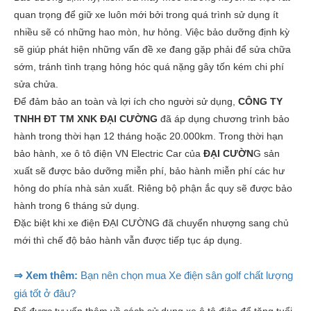
quan trọng để giữ xe luôn mới bởi trong quá trình sử dụng ít
nhiều sẽ có những hao mòn, hư hỏng. Việc bảo dưỡng định kỳ
sẽ giúp phát hiện những vấn đề xe đang gặp phải để sửa chữa
sớm, tránh tình trạng hỏng hóc quá nặng gây tốn kém chi phí
sửa chửa.
Để đảm bảo an toàn và lợi ích cho người sử dụng,
CÔNG TY
TNHH ĐT TM XNK ĐẠI CƯỜNG
đã áp dụng chương trình bảo
hành trong thời hạn 12 tháng hoặc 20.000km. Trong thời hạn
bảo hành, xe ô tô điện VN Electric Car của
ĐẠI CƯỜN
G sản
xuất sẽ được bảo dưỡng miễn phí, bảo hành miễn phí các hư
hỏng do phía nhà sản xuất. Riêng bộ phận ắc quy sẽ được bảo
hành trong 6 tháng sử dụng.
Đặc biệt khi xe điện ĐẠI CƯỜNG đã chuyển nhượng sang chủ
mới thì chế độ bảo hành vẫn được tiếp tục áp dụng.
⇒ Xem thêm:
Bạn nên chọn mua Xe điện sân golf chất lượng
giá tốt ở đâu?