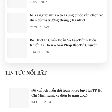
FRI 07, 2026
63,1% người mua ô tô Trung Quốc vẫn chọn xe
điện dù thị trường tháng 7 hạ nhiệt
MON 07, 2026
Bộ Thiết Bị Chẩn Đoán Và Lập Trình Điều
Khiển Xe Điện – Giải Pháp Bảo Trì Chuyên
Nghiệp
THU 07, 2026
Công an xác minh vụ tài xế xe điện du lịch gây
gổ khi đón du khách ở Quy Nhơn
TIN TỨC NỔI BẬT
MON 07, 2026
Đề xuất chuyển đổi toàn bộ xe buýt tại TP Hồ
Chí Minh sang xe điện từ năm 2026
WED 10, 2024