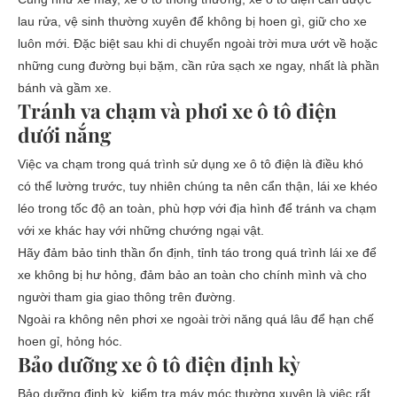
lau rửa, vệ sinh thường xuyên để không bị hoen gì, giữ cho xe
luôn mới. Đặc biệt sau khi di chuyển ngoài trời mưa ướt về hoặc
những cung đường bụi bặm, cần rửa sạch xe ngay, nhất là phần
bánh và gầm xe.
Tránh va chạm và phơi xe ô tô điện
dưới nắng
Việc va chạm trong quá trình sử dụng xe ô tô điện là điều khó
có thể lường trước, tuy nhiên chúng ta nên cẩn thận, lái xe khéo
léo trong tốc độ an toàn, phù hợp với địa hình để tránh va chạm
với xe khác hay với những chướng ngại vật.
Hãy đảm bảo tinh thần ổn định, tỉnh táo trong quá trình lái xe để
xe không bị hư hỏng, đảm bảo an toàn cho chính mình và cho
người tham gia giao thông trên đường.
Ngoài ra không nên phơi xe ngoài trời năng quá lâu để hạn chế
hoen gỉ, hỏng hóc.
Bảo dưỡng xe ô tô điện định kỳ
Bảo dưỡng định kỳ, kiểm tra máy móc thường xuyên là việc rất