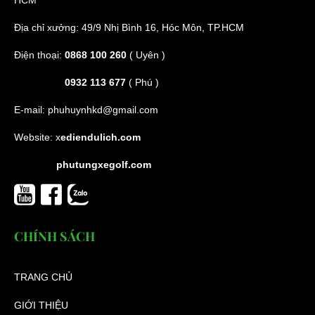
HCM
Địa chỉ xưởng: 49/9 Nhị Bình 16, Hóc Môn, TP.HCM
Điện thoại:
0868 100 260
( Uyên )
0932 113 677
( Phú )
E-mail:
phuhuynhkd@gmail.com
Website:
x
ediendulich.com
phutungxegolf.com
CHÍNH SÁCH
TRANG CHỦ
GIỚI THIỆU