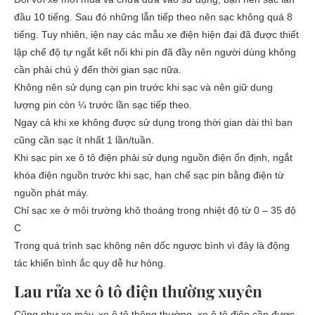
đầu 10 tiếng. Sau đó những lẫn tiếp theo nên sạc không quá 8
tiếng. Tuy nhiên, iện nay các mẫu xe điện hiện đại đã được thiết
lập chế độ tự ngắt kết nối khi pin đã đầy nên người dùng không
cần phải chú ý đến thời gian sạc nữa.
Không nên sử dụng cạn pin trước khi sạc và nên giữ dung
lượng pin còn ¼ trước lần sạc tiếp theo.
Ngay cả khi xe không được sử dụng trong thời gian dài thì bạn
cũng cần sạc ít nhất 1 lần/tuần.
Khi sạc pin xe ô tô điện phải sử dụng nguồn điện ổn định, ngắt
khóa điện nguồn trước khi sạc, hạn chế sạc pin bằng điện từ
nguồn phát máy.
Chỉ sạc xe ở môi trường khô thoáng trong nhiệt độ từ 0 – 35 độ
C
Trong quá trình sạc không nên dốc ngược bình vì đây là động
tác khiến bình ắc quy dễ hư hỏng.
Lau rửa xe ô tô điện thường xuyên
Cũng như xe máy, xe ô tô thông thường, xe ô tô điện cần được