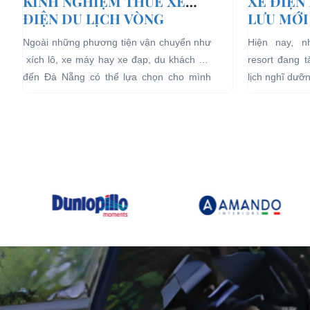
KINH NGHIỆM THUÊ XE
XE ĐIỆN
ĐIỆN DU LỊCH VÒNG
LƯU MỚI
QUANH ĐÀ NẴNG
LỊCH NG
Ngoài những phương tiện vận chuyển như
Hiện nay, 
xích lô, xe máy hay xe đạp, du khách khi
resort đang 
đến Đà Nẵng có thể lựa chọn cho mình
lịch nghĩ dưỡ
những chiếc xe điện Đà...