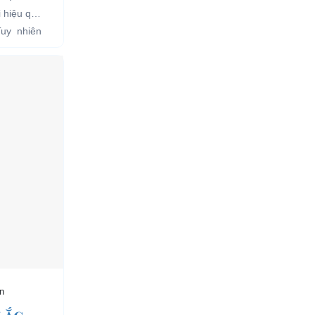
i hiệu quả
Tuy nhiên
n