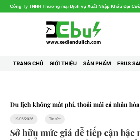
Công Ty TNHH Thương mại Dịch vụ Xuất Nhập Khẩu Đại Cư
TRANG CHỦ
GIỚI THIỆU
SẢN PHẨM
EBUS SÂ
Du lịch không mất phí, thoải mái cá nhân hóa
19/06/2026
Tin tức
Sở hữu mức giá dễ tiếp cận bậc n