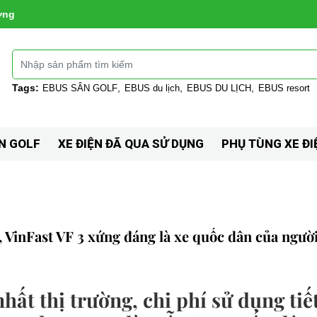
ờng
Tags:
EBUS SÂN GOLF
EBUS du lịch
EBUS DU LỊCH
EBUS resort
N GOLF
XE ĐIỆN ĐÃ QUA SỬ DỤNG
PHỤ TÙNG XE ĐI
, VinFast VF 3 xứng đáng là xe quốc dân của người
hất thị trường, chi phí sử dụng tiế