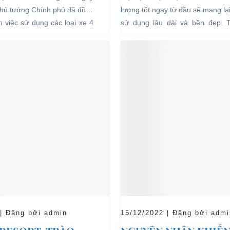
I CÁC KHU VỰC
Thủ tướng Chính phủ đã đồng
lượng tốt ngay từ đầu sẽ mang lạ
Ế
ểm việc sử dụng các loại xe 4
sử dụng lâu dài và bền đẹp. 
g năng lượng điện...
bên...
 | Đăng bởi admin
15/12/2022 | Đăng bởi admi