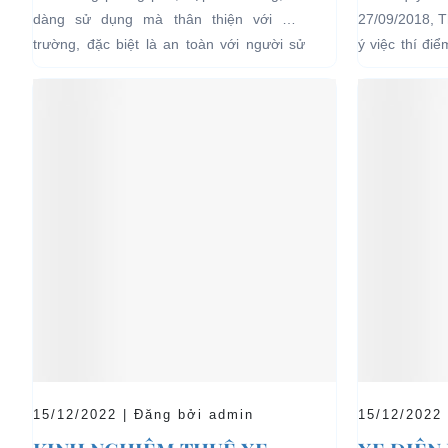
LỊCH TẠ
dàng sử dụng mà thân thiện với môi
27/09/2018, 
HẠN CH
trường, đặc biệt là an toàn với người sử
ý việc thí đi
dụng, đó là những ưu...
bánh chạy bằn
15/12/2022 | Đăng bởi admin
15/12/2022