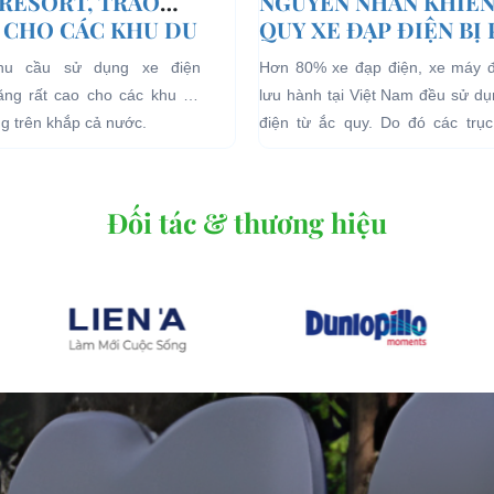
 RESORT, TRÀO
NGUYÊN NHÂN KHIẾN
 CHO CÁC KHU DU
QUY XE ĐẠP ĐIỆN BỊ
HĨ DƯỠNG.
nhu cầu sử dụng xe điện
Hơn 80% xe đạp điện, xe máy 
tăng rất cao cho các khu du
lưu hành tại Việt Nam đều sử d
ng trên khắp cả nước.
điện từ ắc quy. Do đó các trục 
quan đến...
Đối tác & thương hiệu