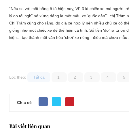
“Nếu so với mặt bằng ô tô hiện nay, VF 3 là chiếc xe mà người trẻ
lý do tôi nghĩ nó xứng đáng là một mẫu xe ‘quốc dân’”, chị Trâm 
Chị Trâm cũng cho rằng, do giá xe hợp lý nên nhiều chủ xe có thê
giống như một chiếc xe để thể hiện cá tính. Số tiền ‘dư’ ra từ ưu 
kiện… tạo thành một văn hóa ‘chơi’ xe riêng - điều mà chưa mẫu 
Lọc theo:
Tất cả
1
2
3
4
5
Chia sẻ
Bài viết liên quan