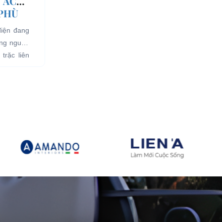
 ẮC
 PHÙ
điện đang
ụng nguồn
trặc liên