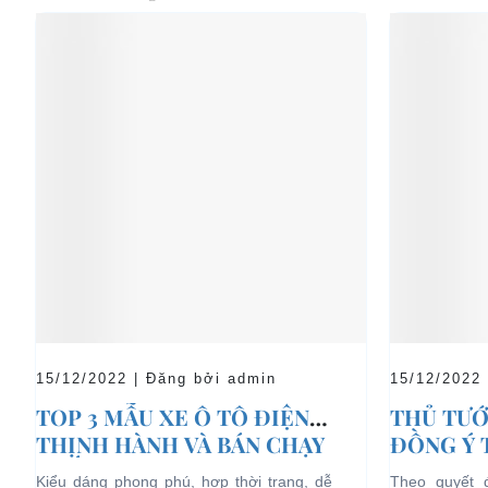
15/12/2022 | Đăng bởi admin
15/12/2022
TOP 3 MẪU XE Ô TÔ ĐIỆN
THỦ TƯỚ
THỊNH HÀNH VÀ BÁN CHẠY
ĐỒNG Ý 
NHẤT HIỆN NAY
04 BÁNH
Kiểu dáng phong phú, hợp thời trang, dễ
Theo quyết 