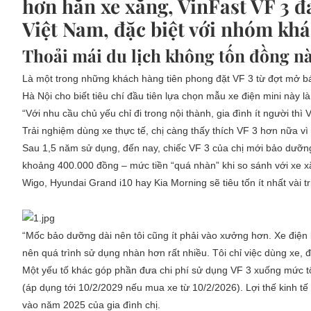
hơn hẳn xe xăng, VinFast VF 3 đ
Việt Nam, đặc biệt với nhóm khá
Thoải
mái du lịch không tốn đồng n
Là một trong những khách hàng tiên phong đặt VF 3 từ đợt mở bán
Hà Nội cho biết tiêu chí đầu tiên lựa chọn mẫu xe điện mini này 
“Với nhu cầu chủ yếu chỉ đi trong nội thành, gia đình ít người thì 
Trải nghiệm dùng xe thực tế, chị càng thấy thích VF 3 hơn nữa vì 
Sau 1,5 năm sử dụng, đến nay, chiếc VF 3 của chị mới bảo dưỡng 
khoảng 400.000 đồng – mức tiền “quá nhàn” khi so sánh với xe x
Wigo, Hyundai Grand i10 hay Kia Morning sẽ tiêu tốn ít nhất vài
“Mốc bảo dưỡng dài nên tôi cũng ít phải vào xưởng hơn. Xe điện
nên quá trình sử dụng nhàn hơn rất nhiều. Tôi chỉ việc dùng xe, đế
Một yếu tố khác góp phần đưa chi phí sử dụng VF 3 xuống mức tối
(áp dụng tới 10/2/2029 nếu mua xe từ 10/2/2026). Lợi thế kinh t
vào năm 2025 của gia đình chị.