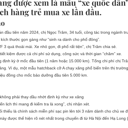
ang được xem là mẫu “xe quốc dân”
ch hàng trẻ mua xe lần đầu.
ào
 đầu tiên năm 2024, chị Ngọc Trâm, 34 tuổi, công tác trong ngành tru
là kích thước gọn gàng như “sinh ra dành cho phố đông”.
VF 3 quá thoải mái. Xe nhỏ gọn, đi phố rất tiện”, chị Trâm chia sẻ.
tiết kiệm được cả chi phí sử dụng, công sức và thời gian “chăm” xe.
định kỳ ở mốc đầu tiên (1 năm hoặc 15.000 km). Tổng chi phí chị Trâm
ăng. Ví dụ, một mẫu hatchback cỡ A chạy xăng phổ biến trên thị trườn
 triệu đồng cho mốc bảo dưỡng đầu tiên 5.000 km.
 không phải thay dầu nhớt định kỳ như xe xăng
n lịch thì mang đi kiểm tra là xong”, chị nhận xét.
 thiểu là chính sách miễn phí sạc pin lên tới 3 năm dành cho chủ xe đ
ế này được thể hiện rõ nét nhất trong chuyến đi từ Hà Nội đến Hạ Long