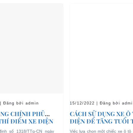
 | Đăng bởi admin
15/12/2022 | Đăng bởi admi
NG CHÍNH PHỦ
CÁCH SỬ DỤNG XE Ô
THÍ ĐIỂM XE ĐIỆN
ĐIỆN ĐỂ TĂNG TUỔI
 CHỞ KHÁCH DU
CHO XE
định số 1318/TTg-CN ngày
Việc lựa chọn một chiếc xe ô tô 