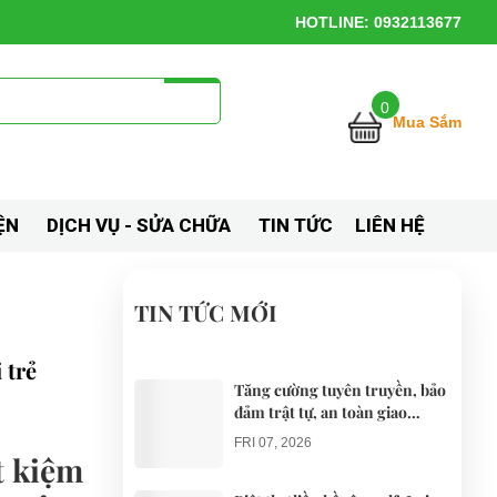
HOTLINE: 0932113677
0
Mua Sắm
ỆN
DỊCH VỤ - SỬA CHỮA
TIN TỨC
LIÊN HỆ
TIN TỨC MỚI
 trẻ
Tăng cường tuyên truyền, bảo
đảm trật tự, an toàn giao
thông khi thí điểm xe điện 4
FRI 07, 2026
bánh phục vụ du lịch
t kiệm