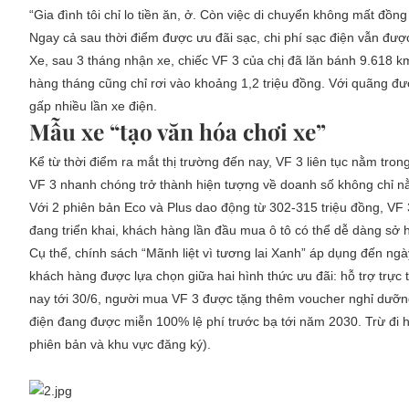
“Gia đình tôi chỉ lo tiền ăn, ở. Còn việc di chuyển không mất đồn
Ngay cả sau thời điểm được ưu đãi sạc, chi phí sạc điện vẫn đư
Xe, sau 3 tháng nhận xe, chiếc VF 3 của chị đã lăn bánh 9.618 km
hàng tháng cũng chỉ rơi vào khoảng 1,2 triệu đồng. Với quãng đ
gấp nhiều lần xe điện.
Mẫu
xe “tạo văn hóa chơi xe”
Kể từ thời điểm ra mắt thị trường đến nay, VF 3 liên tục nằm tron
VF 3 nhanh chóng trở thành hiện tượng về doanh số không chỉ nằ
Với 2 phiên bản Eco và Plus dao động từ 302-315 triệu đồng, VF 
đang triển khai, khách hàng lần đầu mua ô tô có thể dễ dàng sở 
Cụ thể, chính sách “Mãnh liệt vì tương lai Xanh” áp dụng đến n
khách hàng được lựa chọn giữa hai hình thức ưu đãi: hỗ trợ trực 
nay tới 30/6, người mua VF 3 được tặng thêm voucher nghỉ dưỡng
điện đang được miễn 100% lệ phí trước bạ tới năm 2030. Trừ đi ha
phiên bản và khu vực đăng ký).