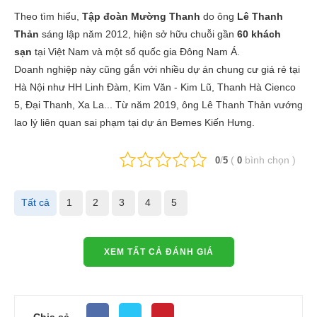
Theo tìm hiểu,
Tập đoàn Mường Thanh
do ông
Lê Thanh
Thản
sáng lập năm 2012, hiện sở hữu chuỗi gần
60 khách
sạn
tại Việt Nam và một số quốc gia Đông Nam Á.
Doanh nghiệp này cũng gắn với nhiều dự án chung cư giá rẻ tại
Hà Nội như HH Linh Đàm, Kim Văn - Kim Lũ, Thanh Hà Cienco
5, Đại Thanh, Xa La... Từ năm 2019, ông Lê Thanh Thản vướng
lao lý liên quan sai phạm tại dự án Bemes Kiến Hưng.
/
(
bình chọn
)
0
5
0
Tất cả
1
2
3
4
5
XEM TẤT CẢ ĐÁNH GIÁ
Chia sẻ