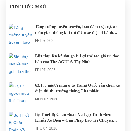
ĐÀ
KHU DU
xe đạp, du
cho các khu
Nam đều sử
TIN TỨC MỚI
NẴNG
LỊCH
khách khi đến
du lịch nghĩ
dụng nguồn
NGHĨ
Đà Nẵng có
dưỡng trên
điện từ ắc
DƯỠNG.
thể lựa chọn
khắp cả
quy. Do đó
Tăng cường tuyên truyền, bảo đảm trật tự, an
toàn giao thông khi thí điểm xe điện 4 bánh
cho mình
nước.
các trục trặc
phục vụ du lịch
những
liên quan
FRI 07, 2026
chiếc xe điện
đến...
Đà...
Biệt thự liền kề sân golf: Lợi thế tạo giá trị độc
bản của The AGULA Tây Ninh
FRI 07, 2026
63,1% người mua ô tô Trung Quốc vẫn chọn xe
điện dù thị trường tháng 7 hạ nhiệt
MON 07, 2026
Bộ Thiết Bị Chẩn Đoán Và Lập Trình Điều
Khiển Xe Điện – Giải Pháp Bảo Trì Chuyên
Nghiệp
THU 07, 2026