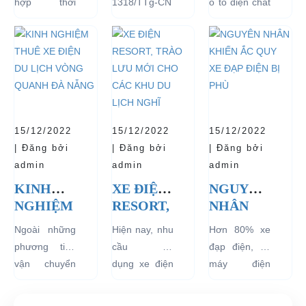
hợp thời
1318/TTg-CN
ô tô điện chất
HÀNH
THÍ
TUỔI
trang, dễ
ngày
lượng tốt
VÀ BÁN
ĐIỂM XE
THỌ
dàng sử dụng
27/09/2018,
ngay từ đầu
CHẠY
ĐIỆN 04
CHO XE
mà thân thiện
Thủ tướng
sẽ mang lại
NHẤT
BÁNH
với môi
Chính phủ đã
hiệu quả sử
HIỆN
CHỞ
trường, đặc
đồng ý việc
dụng lâu dài
NAY
KHÁCH
biệt là an toàn
thí điểm việc
và bền đẹp.
DU LỊCH
với người sử
sử dụng các
Tuy nhiên
TẠI CÁC
15/12/2022
15/12/2022
15/12/2022
dụng, đó là
loại xe 4 bánh
bên...
KHU
| Đăng bởi
| Đăng bởi
| Đăng bởi
những ưu...
chạy bằng
VỰC
admin
admin
admin
năng lượng
HẠN
KINH
XE ĐIỆN
NGUYÊN
điện...
CHẾ
NGHIỆM
RESORT,
NHÂN
THUÊ XE
TRÀO
KHIẾN
Ngoài những
Hiện nay, nhu
Hơn 80% xe
ĐIỆN DU
LƯU
ẮC QUY
phương tiện
cầu sử
đạp điện, xe
LỊCH
MỚI
XE ĐẠP
vận chuyển
dụng xe điện
máy điện
VÒNG
CHO
ĐIỆN BỊ
như xích lô,
resort đang
đang lưu
QUANH
CÁC
PHÙ
xe máy hay
tăng rất cao
hành tại Việt