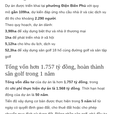
Dự án được triển khai tại
phường Điện Biên Phủ
với quy
mô
gần 109ha
, dự kiến đáp ứng nhu cầu nhà ở và các dịch vụ
đô thị cho khoảng
2.290 người
.
Theo quy hoạch, dự án dành:
3,98ha
để xây dựng biệt thự và nhà ở thương mại
1ha
để phát triển nhà ở xã hội
5,12ha
cho khu du lịch, dịch vụ
52,3ha
để xây dựng sân golf 18 hố cùng đường golf và sân tập
golf
Tổng vốn hơn 1.757 tỷ đồng, hoàn thành
sân golf trong 1 năm
Tổng vốn đầu tư
của dự án là hơn
1.757 tỷ đồng
, trong
đó
chi phí thực hiện dự án là 1.568 tỷ đồng
. Thời hạn hoạt
động của dự án là
50 năm
.
Tiến độ xây dựng cơ bản được thực hiện trong
5 năm
kể từ
ngày có quyết định giao đất, cho thuê đất hoặc cho phép
chuyển mục đích sử dụng đất. Riêng phần sân golf, nhà đầu tư