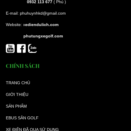
0932 113 677
( Phú )
E-mail:
phuhuynhkd@gmail.com
Website:
x
ediendulich.com
phutungxegolf.com
CHÍNH SÁCH
TRANG CHỦ
GIỚI THIỆU
SẢN PHẨM
EBUS SÂN GOLF
XE ĐIỆN ĐÃ QUA SỬ DỤNG