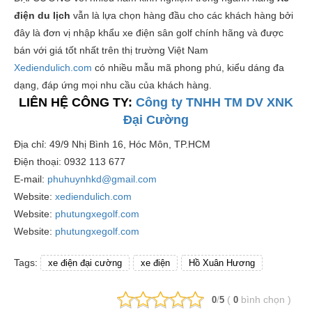
điện du lịch
vẫn là lựa chọn hàng đầu cho các khách hàng bởi
đây là đơn vị nhập khẩu xe điện sân golf chính hãng và được
bán với giá tốt nhất trên thị trường Việt Nam
Xediendulich.com
có nhiều mẫu mã phong phú, kiểu dáng đa
dạng, đáp ứng mọi nhu cầu của khách hàng.
LIÊN HỆ CÔNG TY:
Công ty TNHH TM DV XNK
Đại Cường
Địa chỉ: 49/9 Nhị Bình 16, Hóc Môn, TP.HCM
Điện thoại: 0932 113 677
E-mail:
phuhuynhkd@gmail.com
Website:
xediendulich.com
Website:
phutungxegolf.com
Website:
phutungxegolf.com
Tags:
xe điện đại cường
xe điện
Hồ Xuân Hương
/
(
bình chọn
)
0
5
0