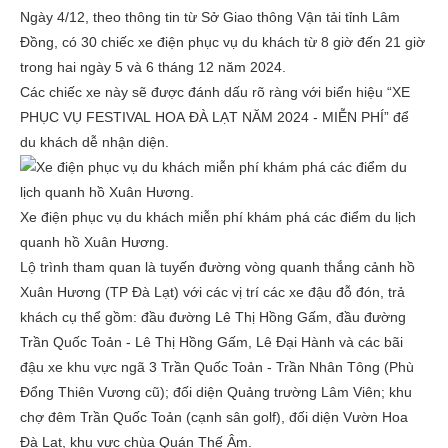
Ngày 4/12, theo thông tin từ Sở Giao thông Vận tải tỉnh Lâm
Đồng, có 30 chiếc xe điện phục vụ du khách từ 8 giờ đến 21 giờ
trong hai ngày 5 và 6 tháng 12 năm 2024.
Các chiếc xe này sẽ được đánh dấu rõ ràng với biển hiệu “XE
PHỤC VỤ FESTIVAL HOA ĐÀ LẠT NĂM 2024 - MIỄN PHÍ” để
du khách dễ nhận diện.
Xe điện phục vụ du khách miễn phí khám phá các điểm du lịch
quanh hồ Xuân Hương.
Lộ trình tham quan là tuyến đường vòng quanh thắng cảnh hồ
Xuân Hương (TP Đà Lạt) với các vị trí các xe đậu đỗ đón, trả
khách cụ thể gồm: đầu đường Lê Thị Hồng Gấm, đầu đường
Trần Quốc Toản - Lê Thị Hồng Gấm, Lê Đại Hành và các bãi
đậu xe khu vực ngã 3 Trần Quốc Toản - Trần Nhân Tông (Phù
Đổng Thiên Vương cũ); đối diện Quảng trường Lâm Viên; khu
chợ đêm Trần Quốc Toản (cạnh sân golf), đối diện Vườn Hoa
Đà Lạt, khu vực chùa Quán Thế Âm.