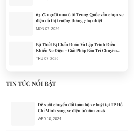
63,1% người mua ô tô Trung Quốc vẫn chọn xe
điện dù thị trường tháng 7 hạ nhiệt
MON 07, 2026
Bộ Thiết Bị Chẩn Đoán Và Lập Trình Điều
Khiển Xe Điện – Giải Pháp Bảo Trì Chuyên
Nghiệp
THU 07, 2026
Công an xác minh vụ tài xế xe điện du lịch gây
gổ khi đón du khách ở Quy Nhơn
TIN TỨC NỔI BẬT
MON 07, 2026
Đề xuất chuyển đổi toàn bộ xe buýt tại TP Hồ
Chí Minh sang xe điện từ năm 2026
WED 10, 2024