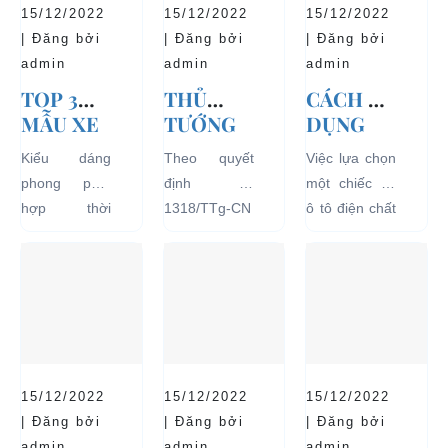
15/12/2022
15/12/2022
15/12/2022
| Đăng bởi
| Đăng bởi
| Đăng bởi
admin
admin
admin
TOP 3
THỦ
CÁCH SỬ
MẪU XE
TƯỚNG
DỤNG
Ô TÔ
CHÍNH
XE Ô TÔ
Kiểu dáng
Theo quyết
Việc lựa chọn
ĐIỆN
PHỦ
ĐIỆN ĐỂ
phong phú,
định số
một chiếc xe
THỊNH
ĐỒNG Ý
TĂNG
hợp thời
1318/TTg-CN
ô tô điện chất
HÀNH VÀ
THÍ
TUỔI
trang, dễ
ngày
lượng tốt
BÁN
ĐIỂM XE
THỌ
dàng sử dụng
27/09/2018,
ngay từ đầu
CHẠY
ĐIỆN 04
CHO XE
mà thân thiện
Thủ tướng
sẽ mang lại
NHẤT
BÁNH
với môi
Chính phủ đã
hiệu quả sử
HIỆN
CHỞ
trường, đặc
đồng ý việc
dụng lâu dài
NAY
KHÁCH
biệt là an toàn
thí điểm việc
và bền đẹp.
DU LỊCH
với người sử
sử dụng các
Tuy nhiên
TẠI CÁC
15/12/2022
15/12/2022
15/12/2022
dụng, đó là
loại xe 4 bánh
bên...
KHU VỰC
| Đăng bởi
| Đăng bởi
| Đăng bởi
những ưu...
chạy bằng
admin
admin
admin