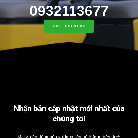
0932113677
ĐẶT LỊCH NGAY
Nhận bản cập nhật mới nhất của
chúng tôi
Mọi ý kiến đóng góp vui lòng liên hệ ở form bên dưới