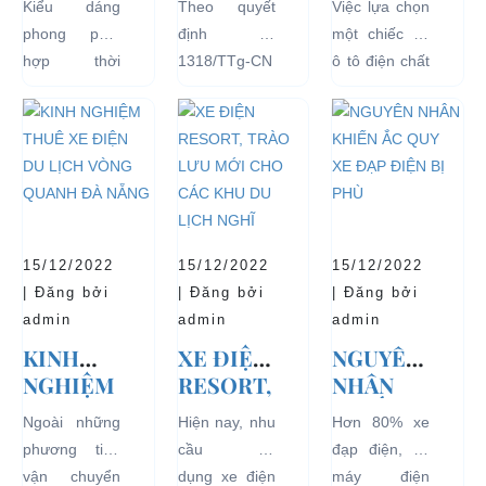
Kiểu dáng
Theo quyết
Việc lựa chọn
ĐIỆN
PHỦ
ĐIỆN ĐỂ
phong phú,
định số
một chiếc xe
THỊNH
ĐỒNG Ý
TĂNG
hợp thời
1318/TTg-CN
ô tô điện chất
HÀNH VÀ
THÍ
TUỔI
trang, dễ
ngày
lượng tốt
BÁN
ĐIỂM XE
THỌ
dàng sử dụng
27/09/2018,
ngay từ đầu
CHẠY
ĐIỆN 04
CHO XE
mà thân thiện
Thủ tướng
sẽ mang lại
NHẤT
BÁNH
với môi
Chính phủ đã
hiệu quả sử
HIỆN
CHỞ
trường, đặc
đồng ý việc
dụng lâu dài
NAY
KHÁCH
biệt là an toàn
thí điểm việc
và bền đẹp.
DU LỊCH
với người sử
sử dụng các
Tuy nhiên
TẠI CÁC
15/12/2022
15/12/2022
15/12/2022
dụng, đó là
loại xe 4 bánh
bên...
KHU VỰC
| Đăng bởi
| Đăng bởi
| Đăng bởi
những ưu...
chạy bằng
HẠN
admin
admin
admin
năng lượng
CHẾ
KINH
XE ĐIỆN
NGUYÊN
điện...
NGHIỆM
RESORT,
NHÂN
THUÊ XE
TRÀO
KHIẾN
Ngoài những
Hiện nay, nhu
Hơn 80% xe
ĐIỆN DU
LƯU MỚI
ẮC QUY
phương tiện
cầu sử
đạp điện, xe
LỊCH
CHO
XE ĐẠP
vận chuyển
dụng xe điện
máy điện