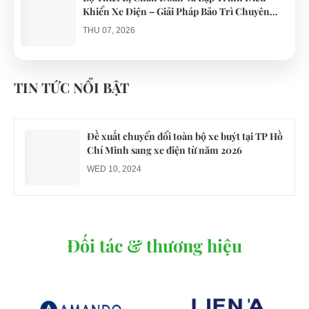
Khiển Xe Điện – Giải Pháp Bảo Trì Chuyên
Nghiệp
THU 07, 2026
Công an xác minh vụ tài xế xe điện du lịch gây
gổ khi đón du khách ở Quy Nhơn
TIN TỨC NỔI BẬT
MON 07, 2026
Đề xuất chuyển đổi toàn bộ xe buýt tại TP Hồ
Chí Minh sang xe điện từ năm 2026
WED 10, 2024
Đối tác & thương hiệu