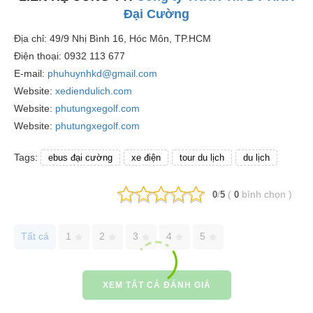
Đại Cường
Địa chỉ: 49/9 Nhị Bình 16, Hóc Môn, TP.HCM
Điện thoại: 0932 113 677
E-mail:
phuhuynhkd@gmail.com
Website:
xediendulich.com
Website:
phutungxegolf.com
Website:
phutungxegolf.com
Tags:
ebus đại cường
xe điện
tour du lịch
du lịch
/
(
bình chọn
)
0
5
0
Tất cả
1
2
3
4
5
XEM TẤT CẢ ĐÁNH GIÁ