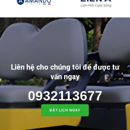
Liên hệ cho chúng tôi để được tư
vấn ngay
0932113677
ĐẶT LỊCH NGAY