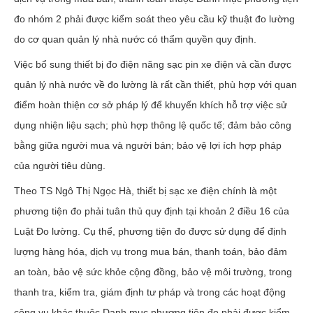
đo nhóm 2 phải được kiểm soát theo yêu cầu kỹ thuật đo lường
do cơ quan quản lý nhà nước có thẩm quyền quy định.
Việc bổ sung thiết bị đo điện năng sạc pin xe điện và cần được
quản lý nhà nước về đo lường là rất cần thiết, phù hợp với quan
điểm hoàn thiện cơ sở pháp lý để khuyến khích hỗ trợ việc sử
dụng nhiện liệu sạch; phù hợp thông lệ quốc tế; đảm bảo công
bằng giữa người mua và người bán; bảo vệ lợi ích hợp pháp
của người tiêu dùng.
Theo TS Ngô Thị Ngọc Hà, thiết bị sạc xe điện chính là một
phương tiện đo phải tuân thủ quy định tại khoản 2 điều 16 của
Luật Đo lường. Cụ thể, phương tiện đo được sử dụng để định
lượng hàng hóa, dịch vụ trong mua bán, thanh toán, bảo đảm
an toàn, bảo vệ sức khỏe cộng đồng, bảo vệ môi trường, trong
thanh tra, kiểm tra, giám định tư pháp và trong các hoạt động
công vụ khác thuộc Danh mục phương tiện đo phải được kiểm