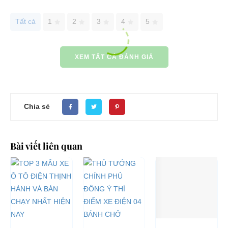
Tất cả
1
2
3
4
5
XEM TẤT CẢ ĐÁNH GIÁ
Chia sẻ
Bài viết liên quan