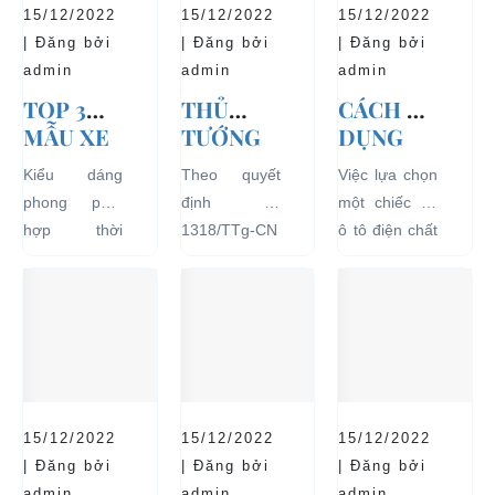
15/12/2022
15/12/2022
15/12/2022
| Đăng bởi
| Đăng bởi
| Đăng bởi
admin
admin
admin
TOP 3
THỦ
CÁCH SỬ
MẪU XE
TƯỚNG
DỤNG
Ô TÔ
CHÍNH
XE Ô TÔ
Kiểu dáng
Theo quyết
Việc lựa chọn
ĐIỆN
PHỦ
ĐIỆN ĐỂ
phong phú,
định số
một chiếc xe
THỊNH
ĐỒNG Ý
TĂNG
hợp thời
1318/TTg-CN
ô tô điện chất
HÀNH VÀ
THÍ
TUỔI
trang, dễ
ngày
lượng tốt
BÁN
ĐIỂM XE
THỌ
dàng sử dụng
27/09/2018,
ngay từ đầu
CHẠY
ĐIỆN 04
CHO XE
mà thân thiện
Thủ tướng
sẽ mang lại
NHẤT
BÁNH
với môi
Chính phủ đã
hiệu quả sử
HIỆN
CHỞ
trường, đặc
đồng ý việc
dụng lâu dài
NAY
KHÁCH
biệt là an toàn
thí điểm việc
và bền đẹp.
DU LỊCH
với người sử
sử dụng các
Tuy nhiên
TẠI CÁC
15/12/2022
15/12/2022
15/12/2022
dụng, đó là
loại xe 4 bánh
bên...
KHU VỰC
| Đăng bởi
| Đăng bởi
| Đăng bởi
những ưu...
chạy bằng
admin
admin
admin