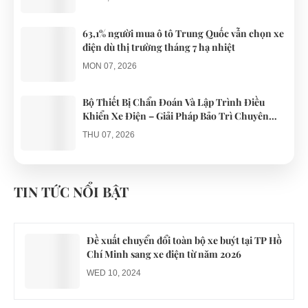
63,1% người mua ô tô Trung Quốc vẫn chọn xe
điện dù thị trường tháng 7 hạ nhiệt
MON 07, 2026
Bộ Thiết Bị Chẩn Đoán Và Lập Trình Điều
Khiển Xe Điện – Giải Pháp Bảo Trì Chuyên
Nghiệp
THU 07, 2026
Công an xác minh vụ tài xế xe điện du lịch gây
gổ khi đón du khách ở Quy Nhơn
TIN TỨC NỔI BẬT
MON 07, 2026
Đề xuất chuyển đổi toàn bộ xe buýt tại TP Hồ
Chí Minh sang xe điện từ năm 2026
WED 10, 2024