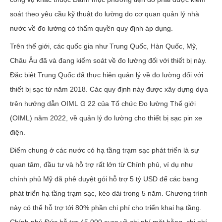
soát theo yêu cầu kỹ thuật đo lường do cơ quan quản lý nhà
nước về đo lường có thẩm quyền quy định áp dụng.
Trên thế giới, các quốc gia như Trung Quốc, Hàn Quốc, Mỹ,
Châu Âu đã và đang kiểm soát về đo lường đối với thiết bị này.
Đặc biệt Trung Quốc đã thực hiện quản lý về đo lường đối với
thiết bị sạc từ năm 2018. Các quy định này được xây dựng dựa
trên hướng dẫn OIML G 22 của Tổ chức Đo lường Thế giới
(OIML) năm 2022, về quản lý đo lường cho thiết bị sạc pin xe
điện.
Điểm chung ở các nước có hạ tầng trạm sạc phát triển là sự
quan tâm, đầu tư và hỗ trợ rất lớn từ Chính phủ, ví dụ như
chính phủ Mỹ đã phê duyệt gói hỗ trợ 5 tỷ USD để các bang
phát triển hạ tầng trạm sạc, kéo dài trong 5 năm. Chương trình
này có thể hỗ trợ tới 80% phần chi phí cho triển khai hạ tầng.
Chính phủ Đức hỗ trợ 45.000 euro về chi phí mặt bằng, chi phí