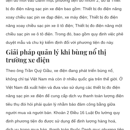
tiện đo mới vào Danh mục phương tiện đo nhóm 2, đó là Thiết
bị đo điện năng sạc pin xe điện bao gồm: Thiết bị đo điện năng
xoay chiều sạc pin xe đạp điện, xe máy điện; Thiết bị đo điện
năng xoay chiều sạc pin xe ô tô điện; Thiết bị đo điện năng một
chiều sạc pin xe ô tô điện. Trong đó, bao gồm quy định việc phê
duyệt mẫu và chu kỳ kiểm định đối với phương tiện đo này.
Giải pháp quản lý khi bùng nổ thị
trường xe điện
Theo ông Trần Quý Giầu, xe điện đang phát triển bùng nổ,
không chỉ tại Việt Nam mà còn ở nhiều quốc gia trên thế giới. Ở
Việt Nam đã xuất hiện và đưa vào sử dụng các thiết bị đo điện
năng sạc pin xe điện để cung cấp dịch vụ thanh toán lượng điện
tiêu thụ đòi hỏi phải quản lý nhằm bảo đảm công bằng giữa
người mua và người bán. Khoản 2 Điều 16 Luật Đo lường quy
định phương tiện đo được sử dụng để định lượng hàng hoá,
dịch vụ trong mua bán, thanh toán thuộc Danh mục phương tiện