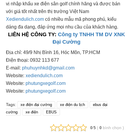
vị nhập khẩu xe điện sân golf chính hãng và được bán
với giá tốt nhất trên thị trường Việt Nam
Xediendulich.com
có nhiều mẫu mã phong phú, kiểu
dáng đa dạng, đáp ứng mọi nhu cầu của khách hàng.
LIÊN HỆ CÔNG TY:
Công ty TNHH TM DV XNK
Đại Cường
Địa chỉ: 49/9 Nhị Bình 16, Hóc Môn, TP.HCM
Điện thoại: 0932 113 677
E-mail:
phuhuynhkd@gmail.com
Website:
xediendulich.com
Website:
phutungxegolf.com
Website:
phutungxegolf.com
Tags:
xe điện đại cường
xe điện du lịch
ebus đại
cường
xe điện
EBUS
/
(
bình chọn
)
0
5
0