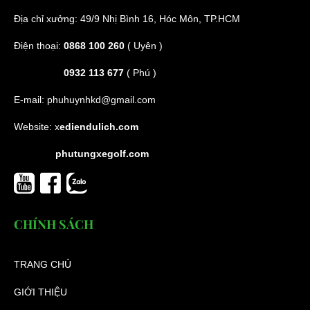
Địa chỉ xưởng: 49/9 Nhị Bình 16, Hóc Môn, TP.HCM
Điện thoại:
0868 100 260
( Uyên )
0932 113 677
( Phú )
E-mail:
phuhuynhkd@gmail.com
Website:
x
ediendulich.com
phutungxegolf.com
CHÍNH SÁCH
TRANG CHỦ
GIỚI THIỆU