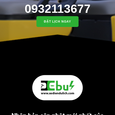
0932113677
ĐẶT LỊCH NGAY