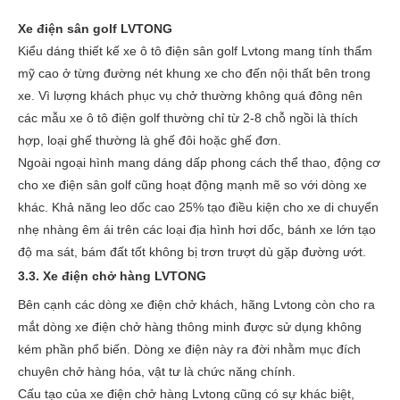
Xe điện sân golf LVTONG
Kiểu dáng thiết kế xe ô tô điện sân golf Lvtong mang tính thẩm
mỹ cao ở từng đường nét khung xe cho đến nội thất bên trong
xe. Vì lượng khách phục vụ chở thường không quá đông nên
các mẫu xe ô tô điện golf thường chỉ từ 2-8 chỗ ngồi là thích
hợp, loại ghế thường là ghế đôi hoặc ghế đơn.
Ngoài ngoại hình mang dáng dấp phong cách thể thao, động cơ
cho xe điện sân golf cũng hoạt động mạnh mẽ so với dòng xe
khác. Khả năng leo dốc cao 25% tạo điều kiện cho xe di chuyển
nhẹ nhàng êm ái trên các loại địa hình hơi dốc, bánh xe lớn tạo
độ ma sát, bám đất tốt không bị trơn trượt dù gặp đường ướt.
3.3. Xe điện chở hàng LVTONG
Bên cạnh các dòng xe điện chở khách, hãng Lvtong còn cho ra
mắt dòng xe điện chở hàng thông minh được sử dụng không
kém phần phổ biến. Dòng xe điện này ra đời nhằm mục đích
chuyên chở hàng hóa, vật tư là chức năng chính.
Cấu tạo của xe điện chở hàng Lvtong cũng có sự khác biệt,