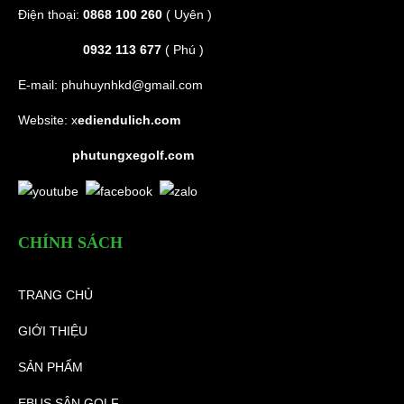
Điện thoại:
0868 100 260
( Uyên )
0932 113 677
( Phú )
E-mail:
phuhuynhkd@gmail.com
Website:
x
ediendulich.com
phutungxegolf.com
CHÍNH SÁCH
TRANG CHỦ
GIỚI THIỆU
SẢN PHẨM
EBUS SÂN GOLF