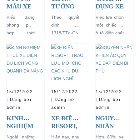
MẪU XE
TƯỚNG
DỤNG XE
Ô TÔ
CHÍNH
Ô TÔ
Kiểu dáng
Theo quyết
Việc lựa chọn
ĐIỆN
PHỦ
ĐIỆN ĐỂ
phong phú,
định số
một chiếc xe
THỊNH
ĐỒNG Ý
TĂNG
hợp thời
1318/TTg-CN
ô tô điện chất
HÀNH
THÍ
TUỔI
trang, dễ
ngày
lượng tốt
VÀ BÁN
ĐIỂM XE
THỌ
dàng sử dụng
27/09/2018,
ngay từ đầu
CHẠY
ĐIỆN 04
CHO XE
mà thân thiện
Thủ tướng
sẽ mang lại
NHẤT
BÁNH
với môi
Chính phủ đã
hiệu quả sử
HIỆN
CHỞ
trường, đặc
đồng ý việc
dụng lâu dài
NAY
KHÁCH
biệt là an toàn
thí điểm việc
và bền đẹp.
DU LỊCH
với người sử
sử dụng các
Tuy nhiên
TẠI CÁC
15/12/2022
15/12/2022
15/12/2022
dụng, đó là
loại xe 4 bánh
bên...
KHU
| Đăng bởi
| Đăng bởi
| Đăng bởi
những ưu...
chạy bằng
VỰC
admin
admin
admin
năng lượng
HẠN
KINH
XE ĐIỆN
NGUYÊN
điện...
CHẾ
NGHIỆM
RESORT,
NHÂN
THUÊ XE
TRÀO
KHIẾN
Ngoài những
Hiện nay, nhu
Hơn 80% xe