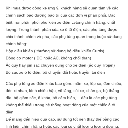
Khi mua được dòng xe ưng ý, khách hàng sẽ quan tâm về các
chính sách bảo dưỡng bảo trì của các đơn vị phân phối. Đặc
biệt, nơi phân phối phụ kiện xe điện Lvtong chính hãng, chất
lượng. Trong thành phần của xe ô tô điện, các phụ tùng được
chia thành chính và phụ, các phụ tùng quan trọng buộc sử dụng
chính hãng:
Hộp điều khiển ( thường sử dụng bộ điều khiển Curtis)
Động cơ motor ( DC hoặc AC, không chổi than)
Ắc quy hay pin sạc chuyên dụng cho xe điện (ắc quy Trojan)
Bộ sạc xe ô tô điện, bộ chuyển đổi hoặc truyền tải điện
Các phụ tùng xe điện khác bao gồm: mâm xe, lốp xe, đèn chiếu,
đèn xi nhan, kính chiếu hậu, vô lăng, còi xe, chân ga, bộ thắng
đĩa, bộ giảm sốc, ổ khóa, bộ cảm biến,… đều là các phụ tùng
không thể thiếu trong hệ thống hoạt động của một chiếc ô tô
điện.
Để mang đến hiệu quả cao, sử dụng tốt nên thay thế bằng các
linh kiện chính hãng hoặc các loại có chất lượng tương đương.