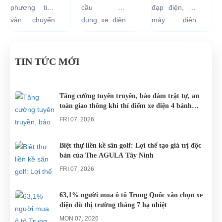
ĐIỆN DU
LƯU
ẮC QUY
phương tiện
cầu sử
đạp điện, xe
LỊCH
MỚI
XE ĐẠP
vận chuyển
dụng xe điện
máy điện
VÒNG
CHO
ĐIỆN BỊ
như xích lô,
resort đang
đang lưu
QUANH
CÁC
PHÙ
xe máy hay
tăng rất cao
hành tại Việt
ĐÀ
KHU DU
xe đạp, du
cho các khu
Nam đều sử
TIN TỨC MỚI
NẴNG
LỊCH
khách khi đến
du lịch nghĩ
dụng nguồn
NGHĨ
Đà Nẵng có
dưỡng trên
điện từ ắc
DƯỠNG.
thể lựa chọn
khắp cả
quy. Do đó
Tăng cường tuyên truyền, bảo đảm trật tự, an
toàn giao thông khi thí điểm xe điện 4 bánh
cho mình
nước.
các trục trặc
phục vụ du lịch
những
liên quan
FRI 07, 2026
chiếc xe điện
đến...
Đà...
Biệt thự liền kề sân golf: Lợi thế tạo giá trị độc
bản của The AGULA Tây Ninh
FRI 07, 2026
63,1% người mua ô tô Trung Quốc vẫn chọn xe
điện dù thị trường tháng 7 hạ nhiệt
MON 07, 2026