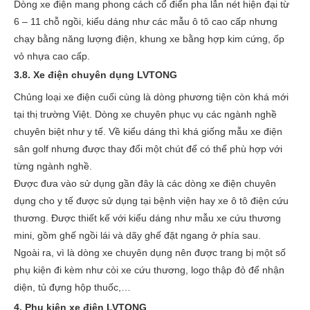
Dòng xe điện mang phong cách cổ điển pha lẫn nét hiện đại từ
6 – 11 chỗ ngồi, kiểu dáng như các mẫu ô tô cao cấp nhưng
chạy bằng năng lượng điện, khung xe bằng hợp kim cứng, ốp
vỏ nhựa cao cấp.
3.8. Xe điện chuyên dụng LVTONG
Chủng loại xe điện cuối cùng là dòng phương tiện còn khá mới
tại thị trường Việt. Dòng xe chuyên phục vụ các ngành nghề
chuyên biệt như y tế. Về kiểu dáng thì khá giống mẫu xe điện
sân golf nhưng được thay đổi một chút để có thể phù hợp với
từng ngành nghề.
Được đưa vào sử dụng gần đây là các dòng xe điện chuyên
dụng cho y tế được sử dụng tại bệnh viện hay xe ô tô điện cứu
thương. Được thiết kế với kiểu dáng như mẫu xe cứu thương
mini, gồm ghế ngồi lái và dãy ghế đặt ngang ở phía sau.
Ngoài ra, vì là dòng xe chuyên dụng nên được trang bị một số
phụ kiện đi kèm như còi xe cứu thương, logo thập đỏ để nhận
diện, tủ đựng hộp thuốc,…
4. Phụ kiện xe điện LVTONG