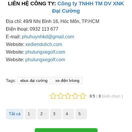
LIÊN HỆ CÔNG TY:
Công ty TNHH TM DV XNK
Đại Cường
Địa chỉ: 49/9 Nhị Bình 16, Hóc Môn, TP.HCM
Điện thoại: 0932 113 677
E-mail:
phuhuynhkd@gmail.com
Website:
xediendulich.com
Website:
phutungxegolf.com
Website:
phutungxegolf.com
Tags:
ebus đại cường
xe điện lvtong
/
(
bình chọn
)
0
5
0
Tất cả
1
2
3
4
5