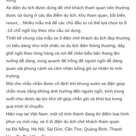
Xe điện du lịch được dùng để chở khách tham quan nên thường
được sử dụng ở các địa điểm du lịch, khu tham quan, bãi biển,
resort,…Nhiều mẫu mã để các chủ đầu tư có thể lựa chọn từ 8
-14 chỗ ngồi tùy theo nhu cầu sử dụng.
Thiết kế chung của mẫu xe ô điện chở khách du lịch đẹp thường
có kiểu dáng như một chiếc xe du lịch điện thông thường, dãy
ghế ngồi theo từng hàng và nơi để chân kiểu bậc thang lên
xuống dễ dàng, xung quanh để trống để người ngồi dễ dàng
quan sát phong cảnh và cảm nhận luồng gió tự nhiên từ môi
trường.
Mái che chắc chắn được cố định bởi khung sườn xe điện giúp
chắn mưa nắng không ảnh hưởng đến người ngồi, kính trong
suốt chịu được áp lực khó vỡ giúp chắn gió và khói bụi trong
quá trình di chuyển.
Hiện nay tại Việt Nam, một số tính thành đang thí điểm loại hình
phục vụ mới này, xe ô tô điện du lịch chở khách tham quan
tại
Đà Nẵng, Hà Nội, Sài Gòn, Cần Thơ, Quảng Bình, Thanh