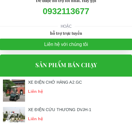
Để được hỗ trợ tốt nhất. Hãy gọi
Thủ Đức, TP.HCM
0932113677
Điện thoại: 08 68 100 260
HOẶC
E-mail:
phuhuynhkd@gmail.com
hỗ trợ trực tuyến
Website:
xediendulich.com
Liên hệ với chúng tôi
Website:
phutungxegolf.com
SẢN PHẨM BÁN CHẠY
XE ĐIỆN CHỞ HÀNG A2.GC
Liên hệ
XE ĐIỆN CỨU THƯƠNG DVJH-1
Liên hệ