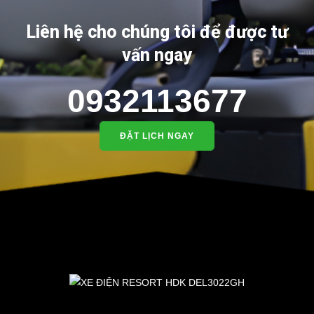
Liên hệ cho chúng tôi để được tư
vấn ngay
0932113677
ĐẶT LỊCH NGAY