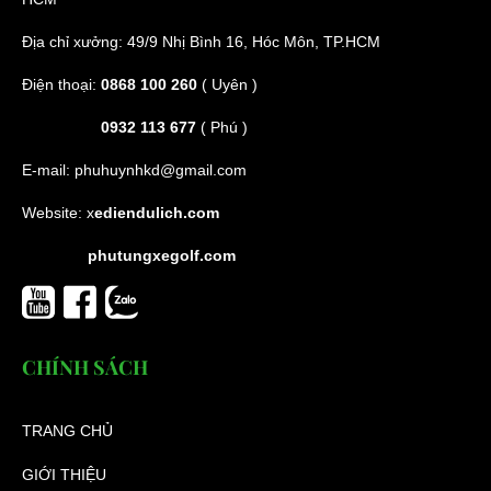
Địa chỉ xưởng: 49/9 Nhị Bình 16, Hóc Môn, TP.HCM
Điện thoại:
0868 100 260
( Uyên )
0932 113 677
( Phú )
E-mail:
phuhuynhkd@gmail.com
Website:
x
ediendulich.com
phutungxegolf.com
CHÍNH SÁCH
TRANG CHỦ
GIỚI THIỆU