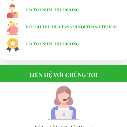
- Khả năng leo dốc: 20%
GIÁ TỐT NHẤT THỊ TRƯỜNG
- Trọng lượng: 490kg
HỖ TRỢ THU MUA TẬN NƠI NỘI THÀNH TP.HCM
- Kích thước: 2692x1168x1778mm
Liên hệ ngay với chúng tôi để sở hữu những chiếc xe
GIÁ TỐT NHẤT THỊ TRƯỜNG
buýt điện chở khách đời mới và sang trọng nhất với giá
cả ưu đãi nhất.
⇒ Xem thêm:
Bạn nên chọn mua Xe điện sân golf chất lượng giá
tốt ở đâu?
LIÊN HỆ VỚI CHÚNG TÔI
Để được tư vấn thêm về cách sử dụng xe ô tô điện để tăng tuổi thọ
cho xe hoặc có vấn đề gì cần được hỗ trợ, quý khách vui lòng liên
hệ:
LIÊN HỆ CÔNG TY:
Công ty TNHH TM DV XNK
Đại Cường
Địa chỉ: 845 Quốc Lộ 13, Phường Hiệp Bình Phước, Thành phố