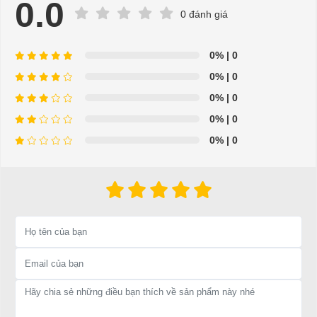
0.0
0 đánh giá
0%
| 0
0%
| 0
0%
| 0
0%
| 0
0%
| 0
Xe điện chạy resort được nhập khẩu trực tiếp từ các nhà
sản xuất uy tín hàng đầu thế giới như Trung Quốc, Mỹ, Hàn
Quốc,…Chúng tôi cam kết sản phẩm có xuất xứ, bảo hành
chính hãng đảm bảo chất lượng cao.
Xe điện chạy resort là sự lựa chọn hoàn hảo cho các nhà
đầu tư các khu du lịch resort.
Xe điện chạy resort thuận tiện, phong cách đẹp mắt đặc biệt
mang lại sự thoải mái cho người ngồi trên xe.