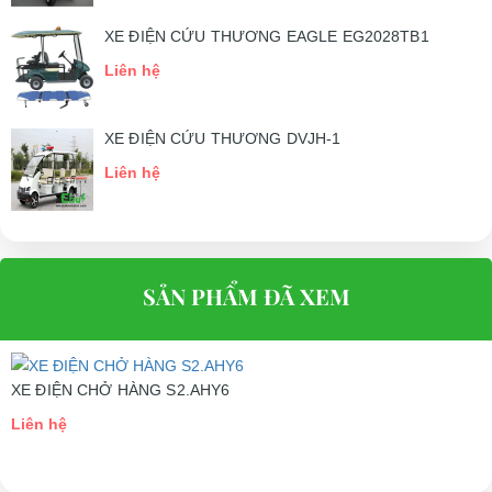
Địa chỉ: 845 Quốc Lộ 13, Phường Hiệp Bình Phước, Thành phố
XE ĐIỆN CỨU THƯƠNG EAGLE EG2028TB1
Thủ Đức, TP.HCM
Liên hệ
Điện thoại: 08 68 100 260
XE ĐIỆN CỨU THƯƠNG DVJH-1
E-mail:
phuhuynhkd@gmail.com
Liên hệ
Website:
xediendulich.com
Website:
phutungxegolf.com
SẢN PHẨM ĐÃ XEM
XE ĐIỆN CHỞ HÀNG S2.AHY6
Liên hệ