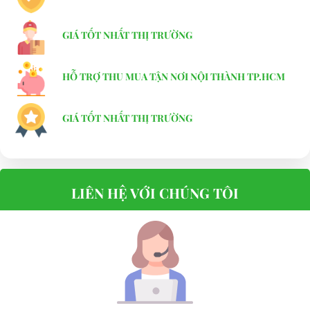
L x W x H
GIÁ TỐT NHẤT THỊ TRƯỜNG
HỖ TRỢ THU MUA TẬN NƠI NỘI THÀNH TP.HCM
GIÁ TỐT NHẤT THỊ TRƯỜNG
LIÊN HỆ VỚI CHÚNG TÔI