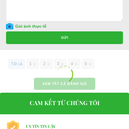
Với
Xe điện chở hàng S2.AHY6
là dòng sản phẩm được
phân phối
chính hãng
duy nhất tại Việt Nam
.
Xe điện chở hàng S2.AHY6
được mô tả chi tiết như dưới đây:
Gửi ảnh thực tế
Battery / Acquy
GỬI
Motor
6.3 KW
Voltage / Điện áp
72 V DC
Tất cả
1
2
3
4
5
Passenger capacity / Số chỗ ngồi
Range / Quảng đường đi mỗi lần sạc
XEM TẤT CẢ ĐÁNH GIÁ
Climbing Ability / Khả năng leo dốc
Max.Speed / Tốc độ nhanh nhất
CAM KẾT TỪ CHÚNG TÔI
Charging time / Thời gian sạc
Weight / Trọng lượng xe
UY TÍN TIN CẬY