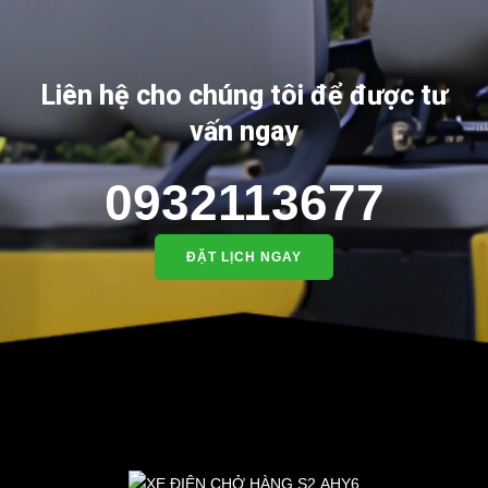
Liên hệ cho chúng tôi để được tư
vấn ngay
0932113677
ĐẶT LỊCH NGAY