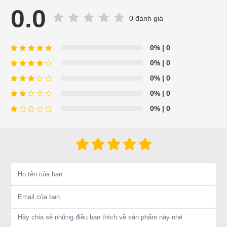
0.0
lưu hành…
0 đánh giá
Cung cấp phụ tùng thay thế chính hiệu trong thời gian nhanh nhất
kể từ khi đặt hàng.
0%
| 0
Xe điện chở hàng
được nhập khẩu trực tiếp từ các nhà sản xuất uy
0%
| 0
tín hàng đầu thế giới như Trung Quốc, Mỹ, Hàn Quốc,…Chúng tôi
0%
| 0
cam kết sản phẩm có xuất xứ, bảo hành chính hãng đảm bảo chất
0%
| 0
lượng cao.
0%
| 0
Xe điện chở hàng
là sự lựa chọn hoàn hảo trong vận chuyển hàng hóa
cho các công ty xí nghiệp.
Xe điện chở hàng
thuận tiện, phong cách mới lạ và đặc biệt thuận lợi
trong việc vận chuyển hàng hóa.
Với đa dạng các kiểu dáng đẹp và thuận tiên để sử dụng cho chở hàng hóa
vận chuyển một cách dễ dàng.
Xe điện chở hàng
đang là sản phẩm
uy
tín
bán chạy nhất hiện nay của công ty chúng tôi.