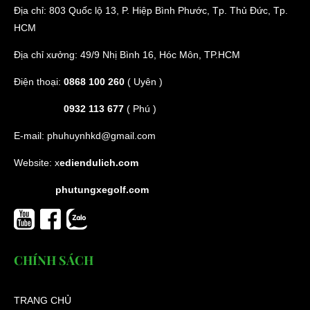
Địa chỉ: 803 Quốc lộ 13, P. Hiệp Bình Phước, Tp. Thủ Đức, Tp.
HCM
Địa chỉ xưởng: 49/9 Nhị Bình 16, Hóc Môn, TP.HCM
Điện thoại:
0868 100 260
( Uyên )
0932 113 677
( Phú )
E-mail:
phuhuynhkd@gmail.com
Website:
x
ediendulich.com
phutungxegolf.com
CHÍNH SÁCH
TRANG CHỦ