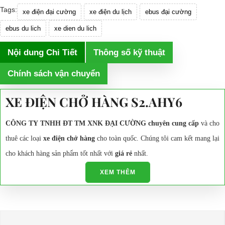
Tags:
xe điện đại cường
xe điện du lịch
ebus đại cường
ebus du lich
xe dien du lich
Nội dung Chi Tiết
Thông số kỹ thuật
Chính sách vận chuyển
XE ĐIỆN CHỞ HÀNG S2.AHY6
CÔNG TY TNHH ĐT TM XNK ĐẠI CƯỜNG chuyên cung cấp
và cho
thuê các loại
xe điện chở hàng
cho toàn quốc. Chúng tôi cam kết mang lại
cho khách hàng sản phẩm tốt nhất với
giá rẻ
nhất.
Xe điện chở hàng
kiểu dáng, rộng rãi thuận tiện cho vận chuyển
XEM THÊM
hàng hóa.
Giá cả cạnh tranh, thủ tục mua bán nhanh chóng, đơn giản, thuận
tiện ..
Tư vấn miễn phí, hỗ trợ các thủ tục mua xe, đăng ký, đăng kiểm,