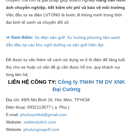
chuyển, mà còn là giải pháp giúp doanh nghiệp
nâng cao hình
ảnh chuyên nghiệp, tiết kiệm chi phí và bảo vệ môi trường
.
Việc đầu tư xe điện LVTONG là bước đi thông minh trong thời
đại kinh tế xanh và chuyển đổi số.
⇒ Xem thêm:
Xe điện sân golf: Xu hướng phương tiện xanh
dẫn đầu tại các khu nghỉ dưỡng và sân golf hiện đại
Để được tư vấn thêm về cách sử dụng xe ô tô điện để tăng tuổi
thọ cho xe hoặc có vấn đề gì cần được hỗ trợ, quý khách vui
lòng liên hệ:
LIÊN HỆ CÔNG TY:
Công ty TNHH TM DV XNK
Đại Cường
Địa chỉ: 49/9 Nhị Bình 16, Hóc Môn, TP.HCM
Điện thoại: 0932113677 ( a. Phú )
E-mail:
phuhuynhkd@gmail.com
Website:
xediendulich.com
Website:
phutungxegolf.com