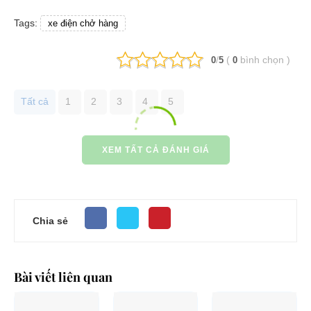
Tags:
xe điện chở hàng
/
(
bình chọn
)
0
5
0
Tất cả
1
2
3
4
5
XEM TẤT CẢ ĐÁNH GIÁ
Chia sẻ
Bài viết liên quan