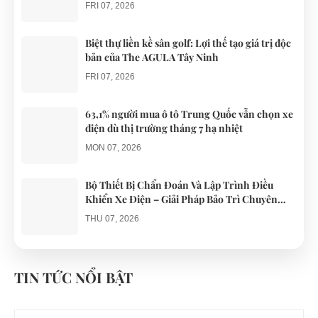
phục vụ du lịch
những
liên quan
FRI 07, 2026
chiếc xe điện
đến...
Đà...
Biệt thự liền kề sân golf: Lợi thế tạo giá trị độc
bản của The AGULA Tây Ninh
FRI 07, 2026
63,1% người mua ô tô Trung Quốc vẫn chọn xe
điện dù thị trường tháng 7 hạ nhiệt
MON 07, 2026
Bộ Thiết Bị Chẩn Đoán Và Lập Trình Điều
Khiển Xe Điện – Giải Pháp Bảo Trì Chuyên
Nghiệp
THU 07, 2026
Công an xác minh vụ tài xế xe điện du lịch gây
gổ khi đón du khách ở Quy Nhơn
TIN TỨC NỔI BẬT
MON 07, 2026