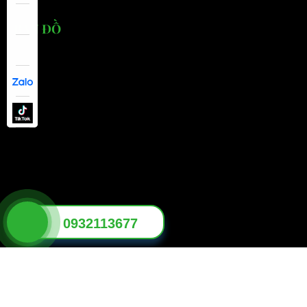
BẢN ĐỒ
0932113677
© 2026 EBUS ĐẠI CƯỜNG - XE ĐIỆN DU LỊCH - Thiết kế bởi
sikido.vn