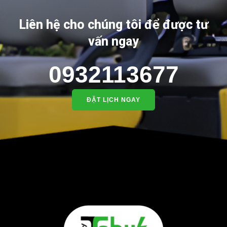
Liên hệ cho chúng tôi để được tư
vấn ngay
0932113677
ĐẶT LỊCH NGAY