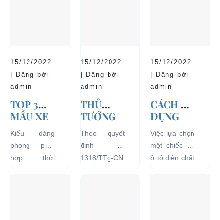
15/12/2022
15/12/2022
15/12/2022
| Đăng bởi
| Đăng bởi
| Đăng bởi
admin
admin
admin
TOP 3
THỦ
CÁCH SỬ
MẪU XE
TƯỚNG
DỤNG
Ô TÔ
CHÍNH
XE Ô TÔ
Kiểu dáng
Theo quyết
Việc lựa chọn
ĐIỆN
PHỦ
ĐIỆN ĐỂ
phong phú,
định số
một chiếc xe
THỊNH
ĐỒNG Ý
TĂNG
hợp thời
1318/TTg-CN
ô tô điện chất
HÀNH VÀ
THÍ
TUỔI
trang, dễ
ngày
lượng tốt
BÁN
ĐIỂM XE
THỌ
dàng sử dụng
27/09/2018,
ngay từ đầu
CHẠY
ĐIỆN 04
CHO XE
mà thân thiện
Thủ tướng
sẽ mang lại
NHẤT
BÁNH
với môi
Chính phủ đã
hiệu quả sử
HIỆN
CHỞ
trường, đặc
đồng ý việc
dụng lâu dài