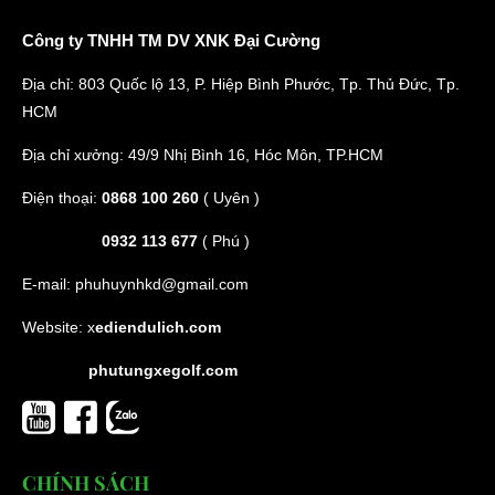
Công ty TNHH TM DV XNK Đại Cường
Địa chỉ: 803 Quốc lộ 13, P. Hiệp Bình Phước, Tp. Thủ Đức, Tp.
HCM
Địa chỉ xưởng: 49/9 Nhị Bình 16, Hóc Môn, TP.HCM
Điện thoại:
0868 100 260
( Uyên )
0932 113 677
( Phú )
E-mail:
phuhuynhkd@gmail.com
Website:
x
ediendulich.com
phutungxegolf.com
CHÍNH SÁCH