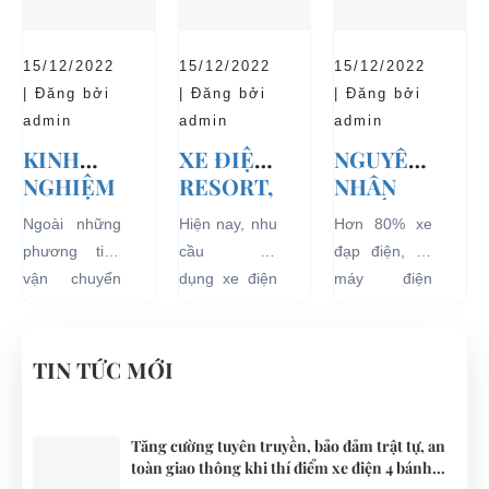
NAY
KHÁCH
biệt là an toàn
thí điểm việc
và bền đẹp.
DU LỊCH
với người sử
sử dụng các
Tuy nhiên
TẠI CÁC
15/12/2022
15/12/2022
15/12/2022
dụng, đó là
loại xe 4 bánh
bên...
KHU VỰC
| Đăng bởi
| Đăng bởi
| Đăng bởi
những ưu...
chạy bằng
HẠN
admin
admin
admin
năng lượng
CHẾ
KINH
XE ĐIỆN
NGUYÊN
điện...
NGHIỆM
RESORT,
NHÂN
THUÊ XE
TRÀO
KHIẾN
Ngoài những
Hiện nay, nhu
Hơn 80% xe
ĐIỆN DU
LƯU MỚI
ẮC QUY
phương tiện
cầu sử
đạp điện, xe
LỊCH
CHO
XE ĐẠP
vận chuyển
dụng xe điện
máy điện
VÒNG
CÁC KHU
ĐIỆN BỊ
như xích lô,
resort đang
đang lưu
QUANH
DU LỊCH
PHÙ
xe máy hay
tăng rất cao
hành tại Việt
ĐÀ NẴNG
NGHĨ
xe đạp, du
cho các khu
Nam đều sử
TIN TỨC MỚI
DƯỠNG.
khách khi đến
du lịch nghĩ
dụng nguồn
Đà Nẵng có
dưỡng trên
điện từ ắc
thể lựa chọn
khắp cả
quy. Do đó
Tăng cường tuyên truyền, bảo đảm trật tự, an
toàn giao thông khi thí điểm xe điện 4 bánh
cho mình
nước.
các trục trặc