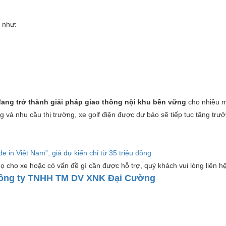
c như:
đang trở thành giải pháp giao thông nội khu bền vững
cho nhiều m
g và nhu cầu thị trường, xe golf điện được dự báo sẽ tiếp tục tăng tr
e in Việt Nam”, giá dự kiến chỉ từ 35 triệu đồng
ọ cho xe hoặc có vấn đề gì cần được hỗ trợ, quý khách vui lòng liên hệ
ông ty TNHH TM DV XNK Đại Cường