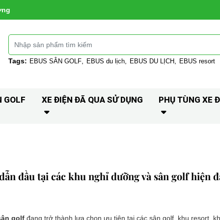
ờng
Tags:
EBUS SÂN GOLF
EBUS du lịch
EBUS DU LỊCH
EBUS resort
N GOLF
XE ĐIỆN ĐÃ QUA SỬ DỤNG
PHỤ TÙNG XE Đ
ẫn đầu tại các khu nghỉ dưỡng và sân golf hiện đ
sân golf
đang trở thành lựa chọn ưu tiên tại các sân golf, khu resort, kh