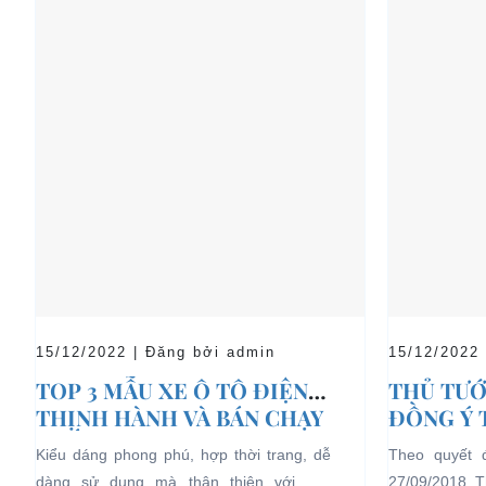
15/12/2022 | Đăng bởi admin
15/12/2022
TOP 3 MẪU XE Ô TÔ ĐIỆN
THỦ TƯỚ
THỊNH HÀNH VÀ BÁN CHẠY
ĐỒNG Ý 
NHẤT HIỆN NAY
04 BÁNH
Kiểu dáng phong phú, hợp thời trang, dễ
Theo quyết 
LỊCH TẠ
dàng sử dụng mà thân thiện với môi
27/09/2018, 