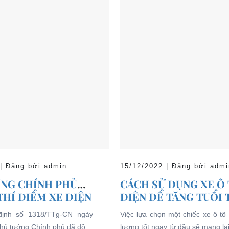
 | Đăng bởi admin
15/12/2022 | Đăng bởi admi
NG CHÍNH PHỦ
CÁCH SỬ DỤNG XE Ô
THÍ ĐIỂM XE ĐIỆN
ĐIỆN ĐỂ TĂNG TUỔI
 CHỞ KHÁCH DU
CHO XE
định số 1318/TTg-CN ngày
Việc lựa chọn một chiếc xe ô tô 
I CÁC KHU VỰC
Thủ tướng Chính phủ đã đồng
lượng tốt ngay từ đầu sẽ mang lạ