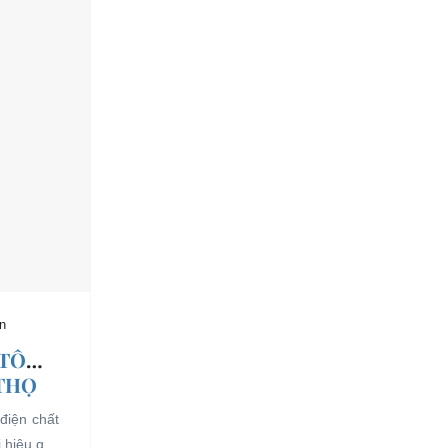
n
 TÔ
 THỌ
điện chất
i hiệu quả