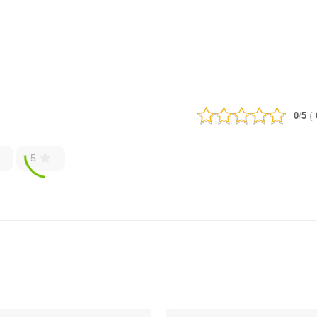
/
(
0
5
5