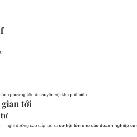
f
i:
 thành phương tiện di chuyển nội khu phổ biến.
 gian tới
 tư
ch – nghỉ dưỡng cao cấp tạo ra
cơ hội lớn cho các doanh nghiệp cu