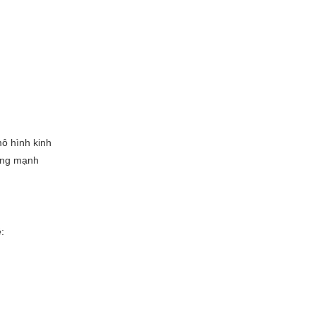
ô hình kinh
ưởng mạnh
: