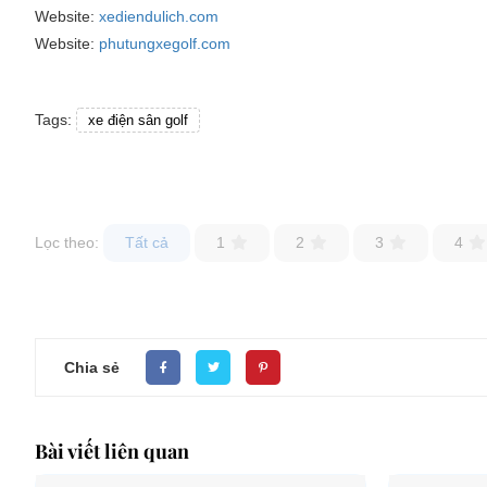
Website:
xediendulich.com
Website:
phutungxegolf.com
Tags:
xe điện sân golf
Lọc theo:
Tất cả
1
2
3
4
Chia sẻ
Bài viết liên quan