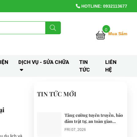
HOTLINE: 0932113677
0
Mua Sắm
IỆN
DỊCH VỤ - SỬA CHỮA
TIN
LIÊN
TỨC
HỆ
TIN TỨC MỚI
ại
Tăng cường tuyên truyền, bảo
đảm trật tự, an toàn giao
thông khi thí điểm xe điện 4
FRI 07, 2026
bánh phục vụ du lịch
u du lịch và