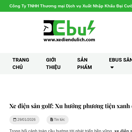
Công Ty TNHH Thương mại Dịch vụ Xuất Nhập Khẩu Đại Cư
TRANG
GIỚI
SẢN
EBUS SÂ
CHỦ
THIỆU
PHẨM
Xe điện sân golf: Xu hướng phương tiện xanh d
29/01/2026
Tin tức
Trong bối cảnh toàn cầu hướng tới phát triển bền vững,
xe điện 