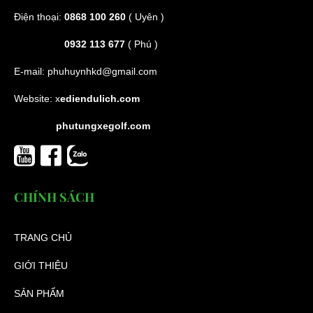
Điện thoại:
0868 100 260
( Uyên )
0932 113 677
( Phú )
E-mail:
phuhuynhkd@gmail.com
Website:
x
ediendulich.com
phutungxegolf.com
CHÍNH SÁCH
TRANG CHỦ
GIỚI THIỆU
SẢN PHẨM