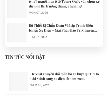
63,1% người mua ô tô Trung Quốc vẫn chọn xe
điện dù thị trường tháng 7 hạ nhiệt
MON 07, 2026
Bộ Thiết Bị Chẩn Đoán Và Lập Trình Điều
Khiển Xe Điện – Giải Pháp Bảo Trì Chuyên
Nghiệp
THU 07, 2026
Công an xác minh vụ tài xế xe điện du lịch gây
gổ khi đón du khách ở Quy Nhơn
TIN TỨC NỔI BẬT
MON 07, 2026
Đề xuất chuyển đổi toàn bộ xe buýt tại TP Hồ
Chí Minh sang xe điện từ năm 2026
WED 10, 2024