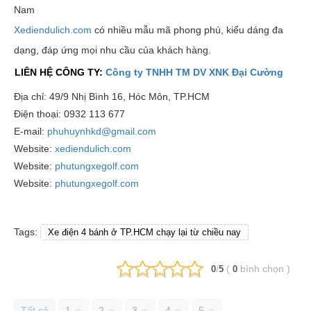
Nam
Xediendulich.com
có nhiều mẫu mã phong phú, kiểu dáng đa
dạng, đáp ứng mọi nhu cầu của khách hàng.
LIÊN HỆ CÔNG TY:
Công ty TNHH TM DV XNK Đại Cường
Địa chỉ: 49/9 Nhị Bình 16, Hóc Môn, TP.HCM
Điện thoại: 0932 113 677
E-mail:
phuhuynhkd@gmail.com
Website:
xediendulich.com
Website:
phutungxegolf.com
Website:
phutungxegolf.com
Tags:
Xe điện 4 bánh ở TP.HCM chạy lại từ chiều nay
/
(
bình chọn
)
0
5
0
Tất cả
1
2
3
4
5