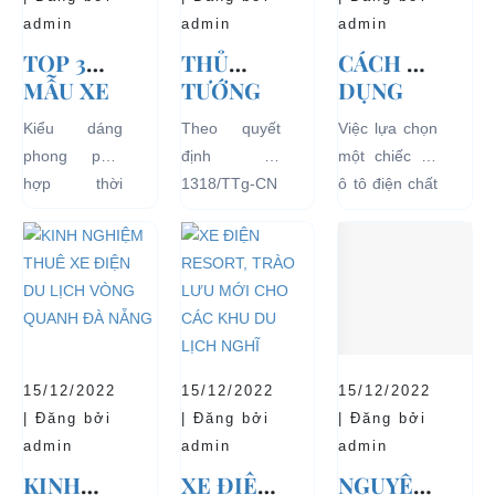
admin
admin
admin
TOP 3
THỦ
CÁCH SỬ
MẪU XE
TƯỚNG
DỤNG
Ô TÔ
CHÍNH
XE Ô TÔ
Kiểu dáng
Theo quyết
Việc lựa chọn
ĐIỆN
PHỦ
ĐIỆN ĐỂ
phong phú,
định số
một chiếc xe
THỊNH
ĐỒNG Ý
TĂNG
hợp thời
1318/TTg-CN
ô tô điện chất
HÀNH VÀ
THÍ
TUỔI
trang, dễ
ngày
lượng tốt
BÁN
ĐIỂM XE
THỌ
dàng sử dụng
27/09/2018,
ngay từ đầu
CHẠY
ĐIỆN 04
CHO XE
mà thân thiện
Thủ tướng
sẽ mang lại
NHẤT
BÁNH
với môi
Chính phủ đã
hiệu quả sử
HIỆN
CHỞ
trường, đặc
đồng ý việc
dụng lâu dài
NAY
KHÁCH
biệt là an toàn
thí điểm việc
và bền đẹp.
DU LỊCH
với người sử
sử dụng các
Tuy nhiên
TẠI CÁC
15/12/2022
15/12/2022
15/12/2022
dụng, đó là
loại xe 4 bánh
bên...
KHU VỰC
| Đăng bởi
| Đăng bởi
| Đăng bởi
những ưu...
chạy bằng
HẠN
admin
admin
admin
năng lượng
CHẾ
KINH
XE ĐIỆN
NGUYÊN
điện...