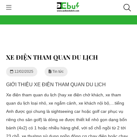
XE ĐIỆN THAM QUAN DU LỊCH
12/02/2025
Tin tức
GIỚI THIỆU XE ĐIỆN THAM QUAN DU LỊCH
Xe điện tham quan du lịch (hay xe điện chở khách, xe tham
quan du lịch loại nhỏ, xe ngắm cảnh, xe khách nội bộ,…tiếng
Anh được gọi chung là sightseeing car hoặc golf car phục vụ
riêng cho sân golf) là dòng xe được thiết kế nhỏ gọn dạng bốn
bánh (4x2) có 1 hoặc nhiều hàng ghế, với số chỗ ngồi từ 2 tới
23 chỗ, xe thường sử dụng ngồn động cơ chạy điện hoặc chạy