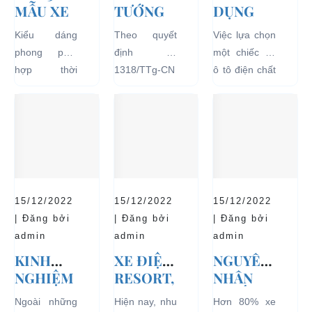
MẪU XE
TƯỚNG
DỤNG
Ô TÔ
CHÍNH
XE Ô TÔ
Kiểu dáng
Theo quyết
Việc lựa chọn
ĐIỆN
PHỦ
ĐIỆN ĐỂ
phong phú,
định số
một chiếc xe
THỊNH
ĐỒNG Ý
TĂNG
hợp thời
1318/TTg-CN
ô tô điện chất
HÀNH VÀ
THÍ
TUỔI
trang, dễ
ngày
lượng tốt
BÁN
ĐIỂM XE
THỌ
dàng sử dụng
27/09/2018,
ngay từ đầu
CHẠY
ĐIỆN 04
CHO XE
mà thân thiện
Thủ tướng
sẽ mang lại
NHẤT
BÁNH
với môi
Chính phủ đã
hiệu quả sử
HIỆN
CHỞ
trường, đặc
đồng ý việc
dụng lâu dài
NAY
KHÁCH
biệt là an toàn
thí điểm việc
và bền đẹp.
DU LỊCH
với người sử
sử dụng các
Tuy nhiên
TẠI CÁC
15/12/2022
15/12/2022
15/12/2022
dụng, đó là
loại xe 4 bánh
bên...
KHU VỰC
| Đăng bởi
| Đăng bởi
| Đăng bởi
những ưu...
chạy bằng
HẠN
admin
admin
admin
năng lượng
CHẾ
KINH
XE ĐIỆN
NGUYÊN
điện...
NGHIỆM
RESORT,
NHÂN
THUÊ XE
TRÀO
KHIẾN
Ngoài những
Hiện nay, nhu
Hơn 80% xe