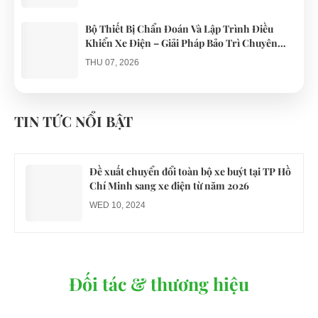
Bộ Thiết Bị Chẩn Đoán Và Lập Trình Điều
Khiển Xe Điện – Giải Pháp Bảo Trì Chuyên
Nghiệp
THU 07, 2026
Công an xác minh vụ tài xế xe điện du lịch gây
gổ khi đón du khách ở Quy Nhơn
TIN TỨC NỔI BẬT
MON 07, 2026
Đề xuất chuyển đổi toàn bộ xe buýt tại TP Hồ
Chí Minh sang xe điện từ năm 2026
WED 10, 2024
Đối tác & thương hiệu