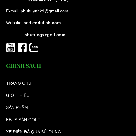
E-mail:
phuhuynhkd@gmail.com
Website:
x
ediendulich.com
phutungxegolf.com
CHÍNH SÁCH
TRANG CHỦ
GIỚI THIỆU
SẢN PHẨM
EBUS SÂN GOLF
XE ĐIỆN ĐÃ QUA SỬ DỤNG