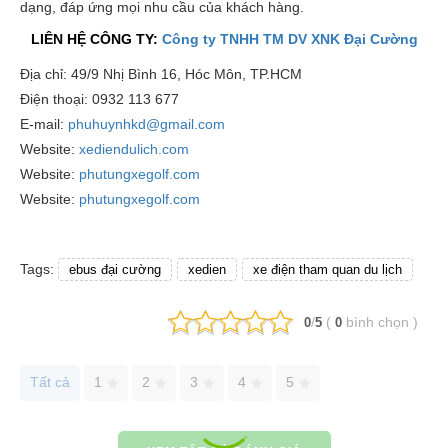
dạng, đáp ứng mọi nhu cầu của khách hàng.
LIÊN HỆ CÔNG TY:
Công ty TNHH TM DV XNK Đại Cường
Địa chỉ: 49/9 Nhị Bình 16, Hóc Môn, TP.HCM
Điện thoại: 0932 113 677
E-mail:
phuhuynhkd@gmail.com
Website:
xediendulich.com
Website:
phutungxegolf.com
Website:
phutungxegolf.com
Tags:
ebus đại cường
xedien
xe điện tham quan du lịch
/
(
bình chọn
)
0
5
0
Tất cả
1
2
3
4
5