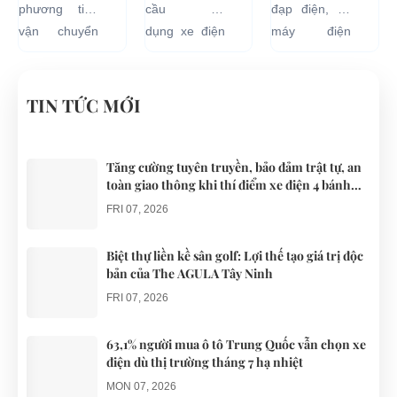
ĐIỆN DU
LƯU MỚI
ẮC QUY
phương tiện
cầu sử
đạp điện, xe
LỊCH
CHO
XE ĐẠP
vận chuyển
dụng xe điện
máy điện
VÒNG
CÁC KHU
ĐIỆN BỊ
như xích lô,
resort đang
đang lưu
QUANH
DU LỊCH
PHÙ
xe máy hay
tăng rất cao
hành tại Việt
ĐÀ NẴNG
NGHĨ
xe đạp, du
cho các khu
Nam đều sử
TIN TỨC MỚI
DƯỠNG.
khách khi đến
du lịch nghĩ
dụng nguồn
Đà Nẵng có
dưỡng trên
điện từ ắc
thể lựa chọn
khắp cả
quy. Do đó
Tăng cường tuyên truyền, bảo đảm trật tự, an
toàn giao thông khi thí điểm xe điện 4 bánh
cho mình
nước.
các trục trặc
phục vụ du lịch
những
liên quan
FRI 07, 2026
chiếc xe điện
đến...
Đà...
Biệt thự liền kề sân golf: Lợi thế tạo giá trị độc
bản của The AGULA Tây Ninh
FRI 07, 2026
63,1% người mua ô tô Trung Quốc vẫn chọn xe
điện dù thị trường tháng 7 hạ nhiệt
MON 07, 2026