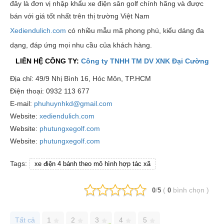
đây là đơn vị nhập khẩu xe điện sân golf chính hãng và được
bán với giá tốt nhất trên thị trường Việt Nam
Xediendulich.com
có nhiều mẫu mã phong phú, kiểu dáng đa
dạng, đáp ứng mọi nhu cầu của khách hàng.
LIÊN HỆ CÔNG TY:
Công ty TNHH TM DV XNK Đại Cường
Địa chỉ: 49/9 Nhị Bình 16, Hóc Môn, TP.HCM
Điện thoại: 0932 113 677
E-mail:
phuhuynhkd@gmail.com
Website:
xediendulich.com
Website:
phutungxegolf.com
Website:
phutungxegolf.com
Tags:
xe điện 4 bánh theo mô hình hợp tác xã
/
(
bình chọn
)
0
5
0
Tất cả
1
2
3
4
5