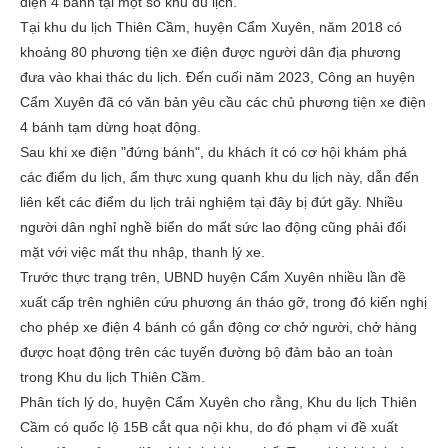
điện 4 bánh tại một số khu du lịch.
Tại khu du lịch Thiên Cầm, huyện Cẩm Xuyên, năm 2018 có
khoảng 80 phương tiện xe điện được người dân địa phương
đưa vào khai thác du lịch. Đến cuối năm 2023, Công an huyện
Cẩm Xuyên đã có văn bản yêu cầu các chủ phương tiện xe điện
4 bánh tạm dừng hoạt động.
Sau khi xe điện "đứng bánh", du khách ít có cơ hội khám phá
các điểm du lịch, ẩm thực xung quanh khu du lịch này, dẫn đến
liên kết các điểm du lịch trải nghiệm tại đây bị đứt gãy. Nhiều
người dân nghỉ nghề biển do mất sức lao động cũng phải đối
mặt với việc mất thu nhập, thanh lý xe.
Trước thực trạng trên, UBND huyện Cẩm Xuyên nhiều lần đề
xuất cấp trên nghiên cứu phương án tháo gỡ, trong đó kiến nghị
cho phép xe điện 4 bánh có gắn động cơ chở người, chở hàng
được hoạt động trên các tuyến đường bộ đảm bảo an toàn
trong Khu du lịch Thiên Cầm.
Phân tích lý do, huyện Cẩm Xuyên cho rằng, Khu du lịch Thiên
Cầm có quốc lộ 15B cắt qua nội khu, do đó phạm vi đề xuất