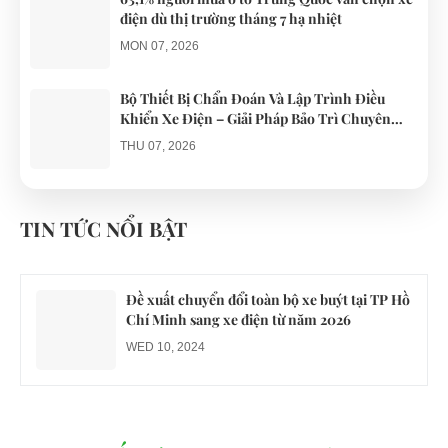
điện dù thị trường tháng 7 hạ nhiệt
MON 07, 2026
Bộ Thiết Bị Chẩn Đoán Và Lập Trình Điều
Khiển Xe Điện – Giải Pháp Bảo Trì Chuyên
Nghiệp
THU 07, 2026
Công an xác minh vụ tài xế xe điện du lịch gây
gổ khi đón du khách ở Quy Nhơn
TIN TỨC NỔI BẬT
MON 07, 2026
Đề xuất chuyển đổi toàn bộ xe buýt tại TP Hồ
Chí Minh sang xe điện từ năm 2026
WED 10, 2024