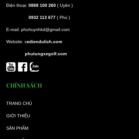
Điện thoại:
0868 100 260
( Uyên )
0932 113 677
( Phú )
E-mail:
phuhuynhkd@gmail.com
Website:
x
ediendulich.com
phutungxegolf.com
CHÍNH SÁCH
TRANG CHỦ
GIỚI THIỆU
SẢN PHẨM