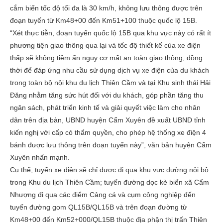
cắm biển tốc độ tối đa là 30 km/h, không lưu thông được trên
đoạn tuyến từ Km48+00 đến Km51+100 thuộc quốc lộ 15B.
“Xét thực tiễn, đoạn tuyến quốc lộ 15B qua khu vực này có rất ít
phương tiện giao thông qua lại và tốc độ thiết kế của xe điện
thấp sẽ không tiềm ẩn nguy cơ mất an toàn giao thông, đồng
thời để đáp ứng nhu cầu sử dụng dịch vụ xe điện của du khách
trong toàn bộ nội khu du lịch Thiên Cầm và tại Khu sinh thái Hải
Đăng nhằm tăng sức hút đối với du khách, góp phần tăng thu
ngân sách, phát triển kinh tế và giải quyết việc làm cho nhân
dân trên địa bàn, UBND huyện Cẩm Xuyên đề xuất UBND tỉnh
kiến nghị với cấp có thẩm quyền, cho phép hệ thống xe điện 4
bánh được lưu thông trên đoạn tuyến này”, văn bản huyện Cẩm
Xuyên nhấn mạnh.
Cụ thể, tuyến xe điện sẽ chỉ được đi qua khu vực đường nội bộ
trong Khu du lịch Thiên Cầm; tuyến đường dọc kè biển xã Cẩm
Nhượng đi qua các điểm Cảng cá và cụm công nghiệp đến
tuyến đường gom QL15B/QL15B và trên đoạn đường từ
Km48+00 đến Km52+000/QL15B thuộc địa phận thị trấn Thiên