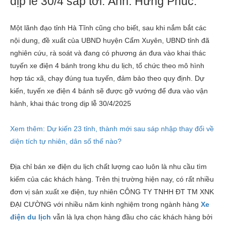
dịp lễ 30/4 sắp tới. Ảnh:
Hưng Phúc.
Một lãnh đạo tỉnh Hà Tĩnh cũng cho biết, sau khi nắm bắt các
nội dung, đề xuất của UBND huyện Cẩm Xuyên, UBND tỉnh đã
nghiên cứu, rà soát và đang có phương án đưa vào khai thác
tuyến xe điện 4 bánh trong khu du lịch, tổ chức theo mô hình
hợp tác xã, chạy đúng tua tuyến, đảm bảo theo quy định. Dự
kiến, tuyến xe điện 4 bánh sẽ được gỡ vướng để đưa vào vận
hành, khai thác trong dịp lễ 30/4/2025
Xem thêm: Dự kiến 23 tỉnh, thành mới sau sáp nhập thay đổi về
diện tích tự nhiên, dân số thế nào?
Địa chỉ bán xe điện du lịch chất lượng cao luôn là nhu cầu tìm
kiếm của các khách hàng. Trên thị trường hiện nay, có rất nhiều
đơn vị sản xuất xe điện, tuy nhiên CÔNG TY TNHH ĐT TM XNK
ĐẠI CƯỜNG với nhiều năm kinh nghiệm trong ngành hàng
X
e
điện du lịch
vẫn là lựa chọn hàng đầu cho các khách hàng bởi