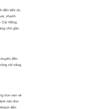
ch đến bến du
quả, nhanh
– Cái Viềng
 hàng chờ gần
 chuyển đến
không chỉ nâng
ng trọn vẹn vẻ
cảnh nên thơ
u khách đến