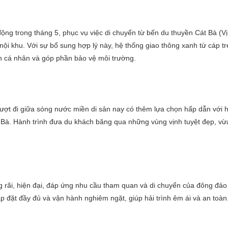
ộng trong tháng 5, phục vụ việc di chuyển từ bến du thuyền Cát Bà (
ội khu. Với sự bổ sung hợp lý này, hệ thống giao thông xanh từ cáp t
ện cá nhân và góp phần bảo vệ môi trường.
ượt đi giữa sóng nước miền di sản nay có thêm lựa chọn hấp dẫn với h
 Bà. Hành trình đưa du khách băng qua những vùng vịnh tuyệt đẹp, vừa
ng rãi, hiện đại, đáp ứng nhu cầu tham quan và di chuyển của đông đả
ắp đặt đầy đủ và vận hành nghiêm ngặt, giúp hải trình êm ái và an toàn