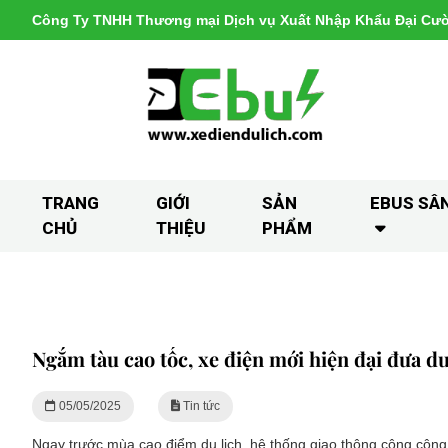
Công Ty TNHH Thương mại Dịch vụ Xuất Nhập Khẩu Đại Cư
TRANG
GIỚI
SẢN
EBUS SÂ
CHỦ
THIỆU
PHẨM
Ngắm tàu cao tốc, xe điện mới hiện đại đưa 
05/05/2025
Tin tức
Ngay trước mùa cao điểm du lịch, hệ thống giao thông công cộng 