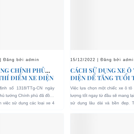
 | Đăng bởi admin
15/12/2022 | Đăng bởi admi
NG CHÍNH PHỦ
CÁCH SỬ DỤNG XE Ô
THÍ ĐIỂM XE ĐIỆN
ĐIỆN ĐỂ TĂNG TUỔI
 CHỞ KHÁCH DU
CHO XE
định số 1318/TTg-CN ngày
Việc lựa chọn một chiếc xe ô tô 
I CÁC KHU VỰC
Thủ tướng Chính phủ đã đồng
lượng tốt ngay từ đầu sẽ mang lạ
Ế
ểm việc sử dụng các loại xe 4
sử dụng lâu dài và bền đẹp. 
g năng lượng điện...
bên...