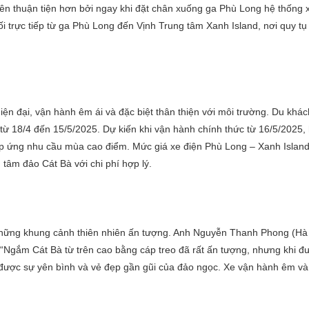
ên thuận tiện hơn bởi ngay khi đặt chân xuống ga Phù Long hệ thống x
i trực tiếp từ ga Phù Long đến Vịnh Trung tâm Xanh Island, nơi quy tụ
ện đại, vận hành êm ái và đặc biệt thân thiện với môi trường. Du khách
từ 18/4 đến 15/5/2025. Dự kiến khi vận hành chính thức từ 16/5/2025,
đáp ứng nhu cầu mùa cao điểm. Mức giá xe điện Phù Long – Xanh Island
 tâm đảo Cát Bà với chi phí hợp lý.
những khung cảnh thiên nhiên ấn tượng. Anh Nguyễn Thanh Phong (Hà 
 “Ngắm Cát Bà từ trên cao bằng cáp treo đã rất ấn tượng, nhưng khi đ
được sự yên bình và vẻ đẹp gần gũi của đảo ngọc. Xe vận hành êm và 