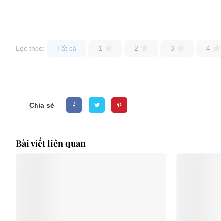
Lọc theo:
Tất cả
1
2
3
4
Chia sẻ
Bài viết liên quan