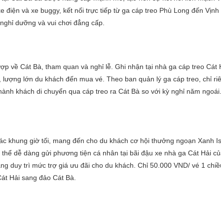
 điện và xe buggy, kết nối trực tiếp từ ga cáp treo Phù Long đến Vịn
 nghỉ dưỡng và vui chơi đẳng cấp.
p về Cát Bà, tham quan và nghỉ lễ. Ghi nhận tại nhà ga cáp treo Cát 
, lượng lớn du khách đến mua vé. Theo ban quản lý ga cáp treo, chỉ ri
hành khách di chuyển qua cáp treo ra Cát Bà so với kỳ nghỉ năm ngoái
ác khung giờ tối, mang đến cho du khách cơ hội thưởng ngoạn Xanh Isl
ó thể dễ dàng gửi phương tiện cá nhân tại bãi đậu xe nhà ga Cát Hải c
g duy trì mức trợ giá ưu đãi cho du khách. Chỉ 50.000 VND/ vé 1 chiề
Cát Hải sang đảo Cát Bà.