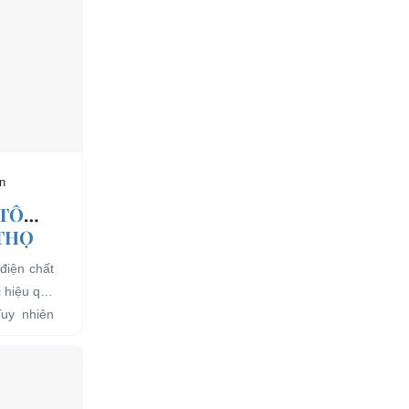
n
 TÔ
 THỌ
điện chất
i hiệu quả
Tuy nhiên