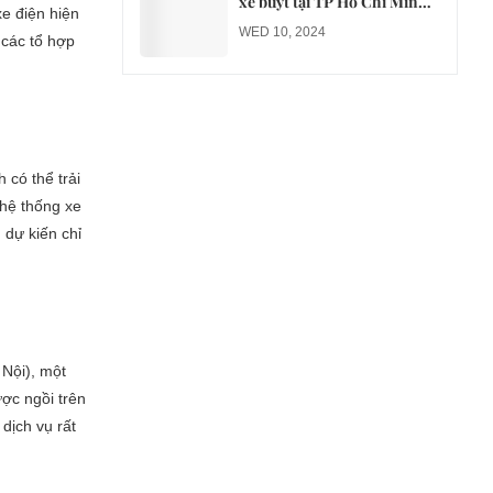
xe buýt tại TP Hồ Chí Minh
e điện hiện
sang xe điện từ năm 2026
WED 10, 2024
 các tổ hợp
 có thể trải
 hệ thống xe
 dự kiến chỉ
Nội), một
ược ngồi trên
dịch vụ rất