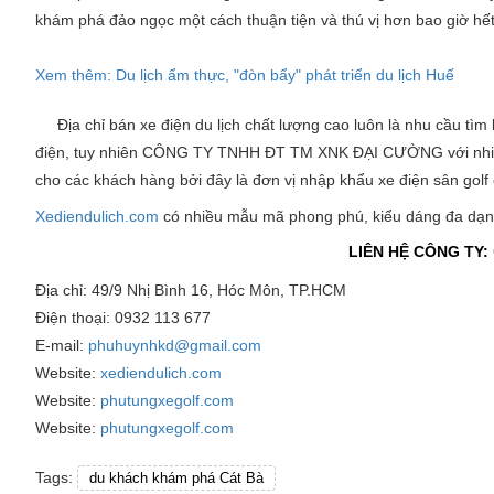
khám phá đảo ngọc một cách thuận tiện và thú vị hơn bao giờ hết
Xem thêm: Du lịch ẩm thực, "đòn bẩy" phát triển du lịch Huế
Địa chỉ bán xe điện du lịch chất lượng cao luôn là nhu cầu tìm
điện, tuy nhiên CÔNG TY TNHH ĐT TM XNK ĐẠI CƯỜNG với nhi
cho các khách hàng bởi đây là đơn vị nhập khẩu xe điện sân golf 
Xediendulich.com
có nhiều mẫu mã phong phú, kiểu dáng đa dạn
LIÊN HỆ CÔNG TY:
Địa chỉ: 49/9 Nhị Bình 16, Hóc Môn, TP.HCM
Điện thoại: 0932 113 677
E-mail:
phuhuynhkd@gmail.com
Website:
xediendulich.com
Website:
phutungxegolf.com
Website:
phutungxegolf.com
Tags:
du khách khám phá Cát Bà