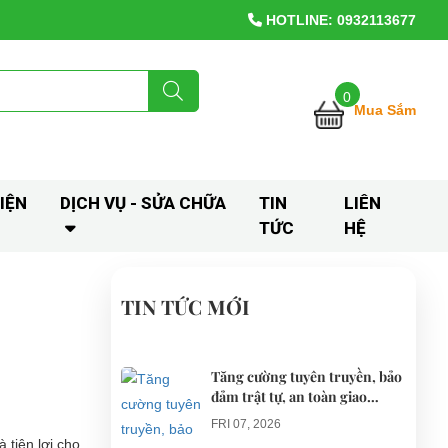
HOTLINE: 0932113677
0
Mua Sắm
IỆN
DỊCH VỤ - SỬA CHỮA
TIN
LIÊN
TỨC
HỆ
TIN TỨC MỚI
Tăng cường tuyên truyền, bảo
đảm trật tự, an toàn giao
thông khi thí điểm xe điện 4
FRI 07, 2026
bánh phục vụ du lịch
 tiện lợi cho