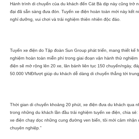
Hành trình di chuyển của du khách đến Cát Bà dịp này cũng trở n
đại đã sẵn sàng đưa đón. Tuyến xe điện hoàn toàn mới này kết nố
nghỉ dưỡng, vui chơi và trải nghiệm thiên nhiên độc đáo.
Tuyến xe điện do Tập đoàn Sun Group phát triển, mang thiết kế hi
nghiệm hoàn toàn miễn phí trong giai đoạn vận hành thử nghiệm 
điện sẽ mở rộng lên 20 xe, lăn bánh liên tục 150 chuyến/ngày, 
50.000 VNĐ/lượt giúp du khách dễ dàng di chuyển thẳng tới trung
Thời gian di chuyển khoảng 20 phút, xe điện đưa du khách qua 
trong những du khách lần đầu trải nghiệm tuyến xe điện, chia sẻ:
xe điện chạy dọc những cung đường ven biển, tôi mới cảm nhận 
chuyên nghiệp.”