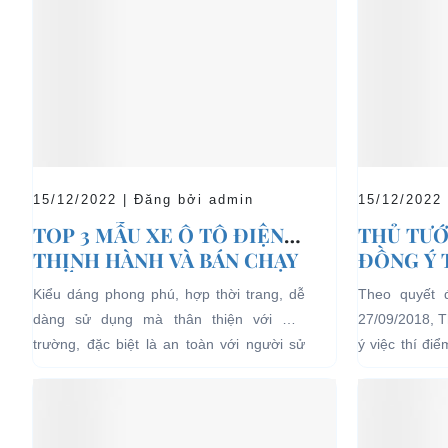
15/12/2022 | Đăng bởi admin
15/12/2022
TOP 3 MẪU XE Ô TÔ ĐIỆN
THỦ TƯỚ
THỊNH HÀNH VÀ BÁN CHẠY
ĐỒNG Ý 
NHẤT HIỆN NAY
04 BÁNH
Kiểu dáng phong phú, hợp thời trang, dễ
Theo quyết 
LỊCH TẠ
dàng sử dụng mà thân thiện với môi
27/09/2018, 
HẠN CH
trường, đặc biệt là an toàn với người sử
ý việc thí đi
dụng, đó là những ưu...
bánh chạy bằn