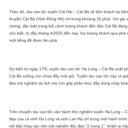
Theo đó, tàu cao tốc tuyến Cát Hải – Cát Bà sẽ đón khách tại b
thuyền Cát Bà (Vịnh Đồng Hồ) chỉ trong khoảng 25 phút. Với giá
chóng, đặc biệt trong bối cảnh lượng khách đến đảo Cát Bà đan
cho biết, từ đầu tháng 4/2025 đến nay, lưu lượng khách qua phà đ
một tiếng để được lên phà.
Dự kiến từ ngày 17/5, tuyến tàu cao tốc Hạ Long – Cát Bà xuất p
Cát Bà xuống còn chưa đầy một giờ. Tuyến tàu cao tốc này có gi
tầm trải nghiệm du lịch mà còn góp phần thúc đẩy dòng chảy khách
Trên chuyến tàu cao tốc vận hành thử nghiệm tuyến Hạ Long – Cát
đẹp của cả vịnh Hạ Long và vịnh Lan Hạ chỉ trong một hành trình
nối tiếp nhau tạo nên trải nghiệm độc đáo “2 trong 1”, khiến ai 