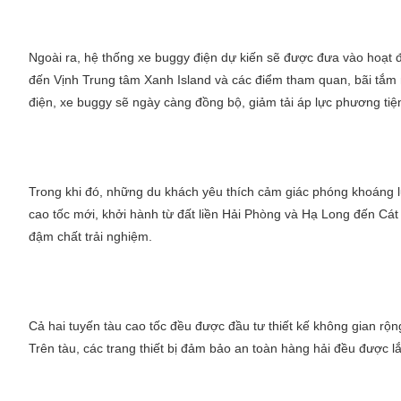
Ngoài ra, hệ thống xe buggy điện dự kiến sẽ được đưa vào hoạt đ
đến Vịnh Trung tâm Xanh Island và các điểm tham quan, bãi tắm n
điện, xe buggy sẽ ngày càng đồng bộ, giảm tải áp lực phương ti
Trong khi đó, những du khách yêu thích cảm giác phóng khoáng l
cao tốc mới, khởi hành từ đất liền Hải Phòng và Hạ Long đến Cát
đậm chất trải nghiệm.
Cả hai tuyến tàu cao tốc đều được đầu tư thiết kế không gian rộ
Trên tàu, các trang thiết bị đảm bảo an toàn hàng hải đều được l