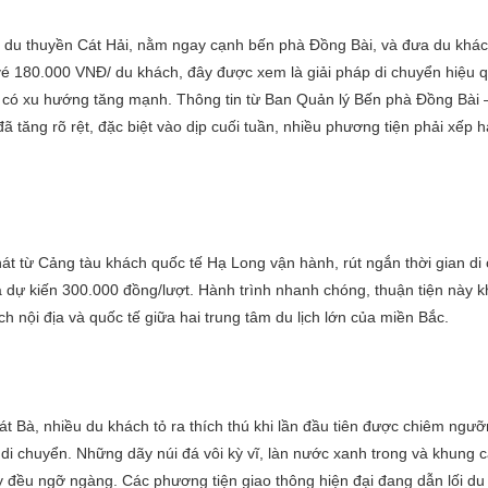
ến du thuyền Cát Hải, nằm ngay cạnh bến phà Đồng Bài, và đưa du khá
 vé 180.000 VNĐ/ du khách, đây được xem là giải pháp di chuyển hiệu 
g có xu hướng tăng mạnh. Thông tin từ Ban Quản lý Bến phà Đồng Bài 
ã tăng rõ rệt, đặc biệt vào dịp cuối tuần, nhiều phương tiện phải xếp
hát từ Cảng tàu khách quốc tế Hạ Long vận hành, rút ngắn thời gian di
á dự kiến 300.000 đồng/lượt. Hành trình nhanh chóng, thuận tiện này 
 nội địa và quốc tế giữa hai trung tâm du lịch lớn của miền Bắc.
 Bà, nhiều du khách tỏ ra thích thú khi lần đầu tiên được chiêm ngưỡ
 di chuyển. Những dãy núi đá vôi kỳ vĩ, làn nước xanh trong và khung 
nấy đều ngỡ ngàng. Các phương tiện giao thông hiện đại đang dẫn lối d