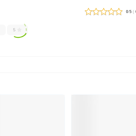
/
(
0
5
5