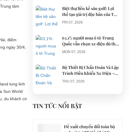
h Trung tâm
Biệt thự liền kề sân golf: Lợi
thế tạo giá trị độc bản của The
AGULA Tây Ninh
FRI 07, 2026
63,1% người mua ô tô Trung
Hải, điểm
Quốc vẫn chọn xe điện dù thị
êng ngày 30/4,
trường tháng 7 hạ nhiệt
MON 07, 2026
.
Bộ Thiết Bị Chẩn Đoán Và Lập
Trình Điều Khiển Xe Điện –
Giải Pháp Bảo Trì Chuyên
THU 07, 2026
and lung linh
Nghiệp
ủa Sun World
Công an xác minh vụ tài xế xe
u, du khách có
điện du lịch gây gổ khi đón du
TIN TỨC NỔI BẬT
khách ở Quy Nhơn
MON 07, 2026
Đề xuất chuyển đổi toàn bộ