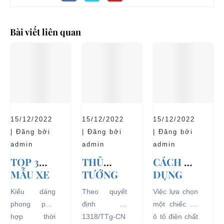
Bài viết liên quan
15/12/2022
15/12/2022
15/12/2022
| Đăng bởi
| Đăng bởi
| Đăng bởi
admin
admin
admin
TOP 3
THỦ
CÁCH SỬ
MẪU XE
TƯỚNG
DỤNG
Ô TÔ
CHÍNH
XE Ô TÔ
Kiểu dáng
Theo quyết
Việc lựa chọn
ĐIỆN
PHỦ
ĐIỆN ĐỂ
phong phú,
định số
một chiếc xe
THỊNH
ĐỒNG Ý
TĂNG
hợp thời
1318/TTg-CN
ô tô điện chất