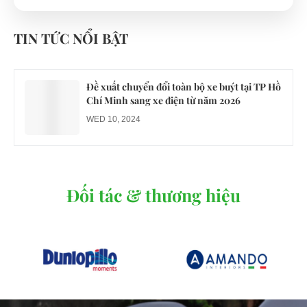
Công an xác minh vụ tài xế xe điện du lịch gây
gổ khi đón du khách ở Quy Nhơn
TIN TỨC NỔI BẬT
MON 07, 2026
Đề xuất chuyển đổi toàn bộ xe buýt tại TP Hồ
Chí Minh sang xe điện từ năm 2026
WED 10, 2024
Đối tác & thương hiệu