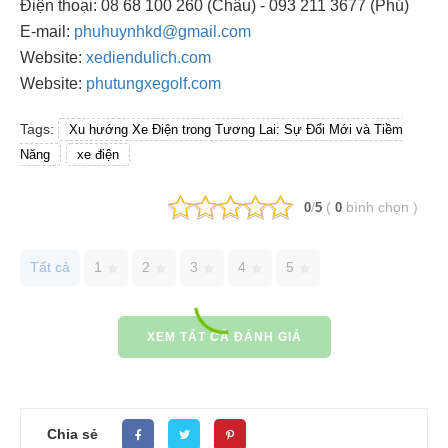
Điện thoại: 08 68 100 260 (Châu) - 093 211 3677 (Phú)
E-mail:
phuhuynhkd@gmail.com
Website:
xediendulich.com
Website:
phutungxegolf.com
Tags:
Xu hướng Xe Điện trong Tương Lai: Sự Đổi Mới và Tiềm
Năng
xe điện
/
(
bình chọn
)
0
5
0
Tất cả
1
2
3
4
5
XEM TẤT CẢ ĐÁNH GIÁ
Chia sẻ