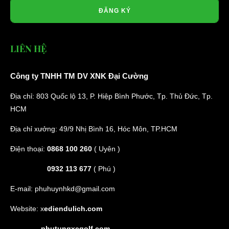
ĐĂNG KÝ
LIÊN HỆ
Công ty TNHH TM DV XNK Đại Cường
Địa chỉ: 803 Quốc lộ 13, P. Hiệp Bình Phước, Tp. Thủ Đức, Tp.
HCM
Địa chỉ xưởng: 49/9 Nhị Bình 16, Hóc Môn, TP.HCM
Điện thoại:
0868 100 260
( Uyên )
0932 113 677
( Phú )
E-mail:
phuhuynhkd@gmail.com
Website:
x
ediendulich.com
phutungxegolf.com