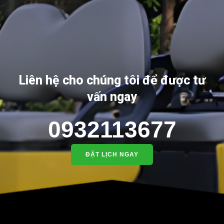
Liên hệ cho chúng tôi để được tư
vấn ngay
0932113677
ĐẶT LỊCH NGAY