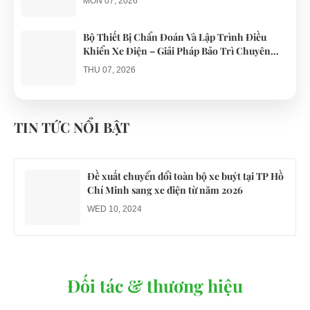
MON 07, 2026
Bộ Thiết Bị Chẩn Đoán Và Lập Trình Điều
Khiển Xe Điện – Giải Pháp Bảo Trì Chuyên
Nghiệp
THU 07, 2026
Công an xác minh vụ tài xế xe điện du lịch gây
gổ khi đón du khách ở Quy Nhơn
TIN TỨC NỔI BẬT
MON 07, 2026
Đề xuất chuyển đổi toàn bộ xe buýt tại TP Hồ
Chí Minh sang xe điện từ năm 2026
WED 10, 2024
Đối tác & thương hiệu