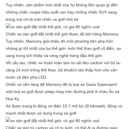
Tuy nhiên, sản phẩm mới nhất của họ không liên quan gì đến
những chiếc coupe hiệu suất cao hay những chiếc SUV sang
trọng mà chỉ là một chiếc xe golf nhỏ bé.
Chiếc xe sân golf đắt nhất thế giới được độ bởi hãng Mansory
Tuy nhiên, Mansory giới thiệu đó một phương tiện pha trộn
những gì tốt nhất của ba thế giới: môn thể thao golf cổ điển, sự
sang trọng lịch thiệp và công nghệ hàng đầu thế giới.
Về cấu tạo, chiếc xe hoàn toàn làm từ vật liệu carbon với bộ la-
zăng 14 inch trông thể thao, bộ khuếch tán thấp hơn cho cản
trước và đèn pha LED.
Chiếc xe nền tảng để Mansory độ là loại xe Garia Supersport
một loại xe golf được phép chạy trên đường phố ở châu Âu và
Hoa Kỳ.
Xe được trang bị động cơ điện 10,7 mã lực (8 kilowatt), động cơ
mạnh nhất được sử dụng trong xe golf.
Chiếc xe làm từ carbon và có tủ lạnh, có thể đi ra đường giao