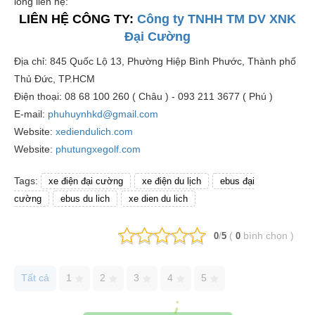
lòng liên hệ:
LIÊN HỆ CÔNG TY:
Công ty TNHH TM DV XNK
Đại Cường
Địa chỉ: 845 Quốc Lộ 13, Phường Hiệp Bình Phước, Thành phố
Thủ Đức, TP.HCM
Điện thoại: 08 68 100 260 ( Châu ) - 093 211 3677 ( Phú )
E-mail:
phuhuynhkd@gmail.com
Website:
xediendulich.com
Website:
phutungxegolf.com
Tags:
xe điện đại cường
xe điện du lịch
ebus đại
cường
ebus du lich
xe dien du lich
/
(
bình chọn
)
0
5
0
Tất cả
1
2
3
4
5