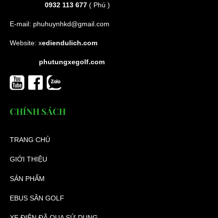
0932 113 677
( Phú )
E-mail:
phuhuynhkd@gmail.com
Website:
x
ediendulich.com
phutungxegolf.com
CHÍNH SÁCH
TRANG CHỦ
GIỚI THIỆU
SẢN PHẨM
EBUS SÂN GOLF
XE ĐIỆN ĐÃ QUA SỬ DỤNG