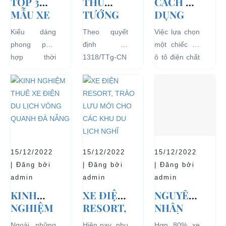
TOP 3
THỦ
CÁCH SỬ
MẪU XE
TƯỚNG
DỤNG
Ô TÔ
CHÍNH
XE Ô TÔ
Kiểu dáng
Theo quyết
Việc lựa chọn
ĐIỆN
PHỦ
ĐIỆN ĐỂ
phong phú,
định số
một chiếc xe
THỊNH
ĐỒNG Ý
TĂNG
hợp thời
1318/TTg-CN
ô tô điện chất
HÀNH VÀ
THÍ
TUỔI
trang, dễ
ngày
lượng tốt
BÁN
ĐIỂM XE
THỌ
dàng sử dụng
27/09/2018,
ngay từ đầu
CHẠY
ĐIỆN 04
CHO XE
mà thân thiện
Thủ tướng
sẽ mang lại
NHẤT
BÁNH
với môi
Chính phủ đã
hiệu quả sử
HIỆN
CHỞ
trường, đặc
đồng ý việc
dụng lâu dài
NAY
KHÁCH
biệt là an toàn
thí điểm việc
và bền đẹp.
DU LỊCH
với người sử
sử dụng các
Tuy nhiên
TẠI CÁC
15/12/2022
15/12/2022
15/12/2022
dụng, đó là
loại xe 4 bánh
bên...
KHU VỰC
| Đăng bởi
| Đăng bởi
| Đăng bởi
những ưu...
chạy bằng
HẠN
admin
admin
admin
năng lượng
CHẾ
KINH
XE ĐIỆN
NGUYÊN
điện...
NGHIỆM
RESORT,
NHÂN
THUÊ XE
TRÀO
KHIẾN
Ngoài những
Hiện nay, nhu
Hơn 80% xe