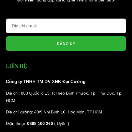
Mọi ý kiến đóng góp vui lòng liên hệ ở form bên dưới
ĐĂNG KÝ
LIÊN HỆ
Công ty TNHH TM DV XNK Đại Cường
Địa chỉ: 803 Quốc lộ 13, P. Hiệp Bình Phước, Tp. Thủ Đức, Tp.
HCM
Địa chỉ xưởng: 49/9 Nhị Bình 16, Hóc Môn, TP.HCM
Điện thoại:
0868 100 260
( Uyên )