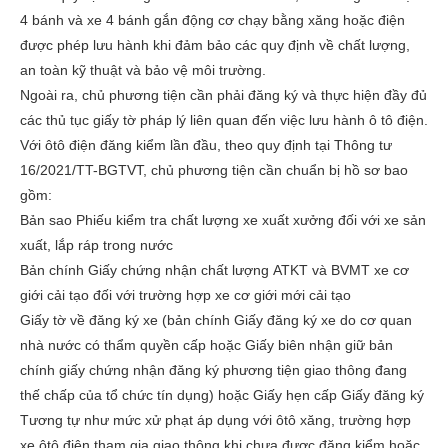
4 bánh và xe 4 bánh gắn động cơ chạy bằng xăng hoặc điện
được phép lưu hành khi đảm bảo các quy định về chất lượng,
an toàn kỹ thuật và bảo vệ môi trường.
Ngoài ra, chủ phương tiện cần phải đăng ký và thực hiện đầy đủ
các thủ tục giấy tờ pháp lý liên quan đến việc lưu hành ô tô điện.
Với ôtô điện đăng kiểm lần đầu, theo quy định tại Thông tư
16/2021/TT-BGTVT, chủ phương tiện cần chuẩn bị hồ sơ bao
gồm:
Bản sao Phiếu kiểm tra chất lượng xe xuất xưởng đối với xe sản
xuất, lắp ráp trong nước
Bản chính Giấy chứng nhận chất lượng ATKT và BVMT xe cơ
giới cải tạo đối với trường hợp xe cơ giới mới cải tạo
Giấy tờ về đăng ký xe (bản chính Giấy đăng ký xe do cơ quan
nhà nước có thẩm quyền cấp hoặc Giấy biên nhận giữ bản
chính giấy chứng nhận đăng ký phương tiện giao thông đang
thế chấp của tổ chức tín dụng) hoặc Giấy hẹn cấp Giấy đăng ký
Tương tự như mức xử phạt áp dụng với ôtô xăng, trường hợp
xe ôtô điện tham gia giao thông khi chưa được đăng kiểm hoặc