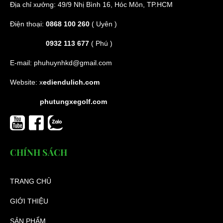
Địa chỉ xưởng: 49/9 Nhị Bình 16, Hóc Môn, TP.HCM
Điện thoại:
0868 100 260
( Uyên )
0932 113 677
( Phú )
E-mail:
phuhuynhkd@gmail.com
Website:
x
ediendulich.com
phutungxegolf.com
CHÍNH SÁCH
TRANG CHỦ
GIỚI THIỆU
SẢN PHẨM