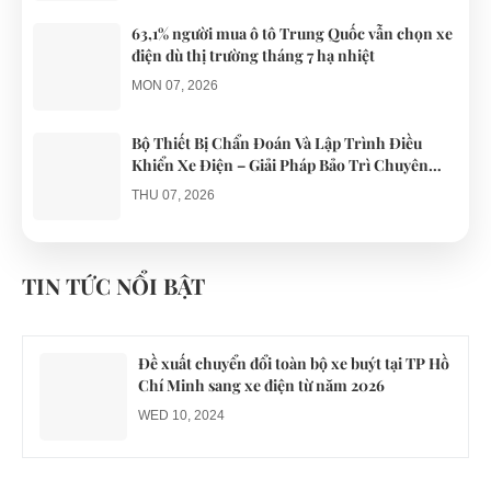
63,1% người mua ô tô Trung Quốc vẫn chọn xe
điện dù thị trường tháng 7 hạ nhiệt
MON 07, 2026
Bộ Thiết Bị Chẩn Đoán Và Lập Trình Điều
Khiển Xe Điện – Giải Pháp Bảo Trì Chuyên
Nghiệp
THU 07, 2026
Công an xác minh vụ tài xế xe điện du lịch gây
gổ khi đón du khách ở Quy Nhơn
TIN TỨC NỔI BẬT
MON 07, 2026
Đề xuất chuyển đổi toàn bộ xe buýt tại TP Hồ
Chí Minh sang xe điện từ năm 2026
WED 10, 2024