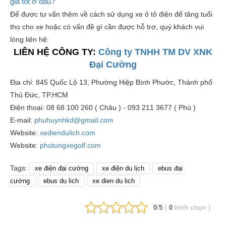
giá tốt ở đâu?
Để được tư vấn thêm về cách sử dụng xe ô tô điện để tăng tuổi
thọ cho xe hoặc có vấn đề gì cần được hỗ trợ, quý khách vui
lòng liên hệ:
LIÊN HỆ CÔNG TY:
Công ty TNHH TM DV XNK
Đại Cường
Địa chỉ: 845 Quốc Lộ 13, Phường Hiệp Bình Phước, Thành phố
Thủ Đức, TP.HCM
Điện thoại: 08 68 100 260 ( Châu ) - 093 211 3677 ( Phú )
E-mail:
phuhuynhkd@gmail.com
Website:
xediendulich.com
Website:
phutungxegolf.com
Tags:
xe điện đại cường
xe điện du lịch
ebus đại
cường
ebus du lich
xe dien du lich
/
(
bình chọn
)
0
5
0