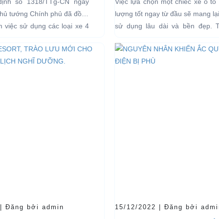
định số 1318/TTg-CN ngày
Việc lựa chọn một chiếc xe ô tô 
I CÁC KHU VỰC
Thủ tướng Chính phủ đã đồng
lượng tốt ngay từ đầu sẽ mang lạ
Ế
ểm việc sử dụng các loại xe 4
sử dụng lâu dài và bền đẹp. 
g năng lượng điện...
bên...
 | Đăng bởi admin
15/12/2022 | Đăng bởi admi