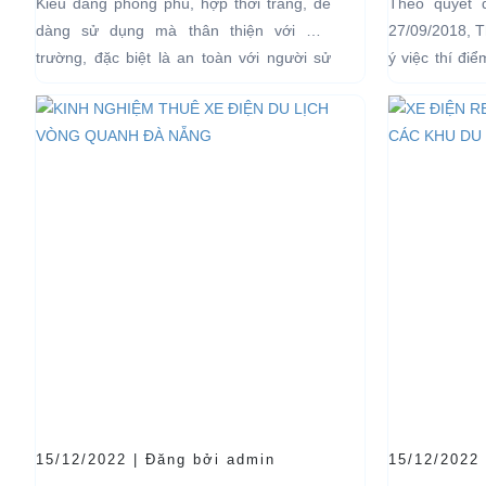
Kiểu dáng phong phú, hợp thời trang, dễ
Theo quyết 
LỊCH TẠ
dàng sử dụng mà thân thiện với môi
27/09/2018, 
HẠN CH
trường, đặc biệt là an toàn với người sử
ý việc thí đi
dụng, đó là những ưu...
bánh chạy bằn
15/12/2022 | Đăng bởi admin
15/12/2022