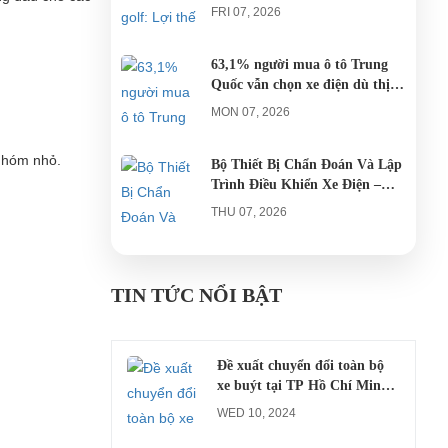
AGULA Tây Ninh
FRI 07, 2026
63,1% người mua ô tô Trung
Quốc vẫn chọn xe điện dù thị
trường tháng 7 hạ nhiệt
MON 07, 2026
 nhóm nhỏ.
Bộ Thiết Bị Chẩn Đoán Và Lập
Trình Điều Khiển Xe Điện –
Giải Pháp Bảo Trì Chuyên
THU 07, 2026
Nghiệp
Công an xác minh vụ tài xế xe
điện du lịch gây gổ khi đón du
TIN TỨC NỔI BẬT
khách ở Quy Nhơn
MON 07, 2026
Đề xuất chuyển đổi toàn bộ
xe buýt tại TP Hồ Chí Minh
sang xe điện từ năm 2026
WED 10, 2024