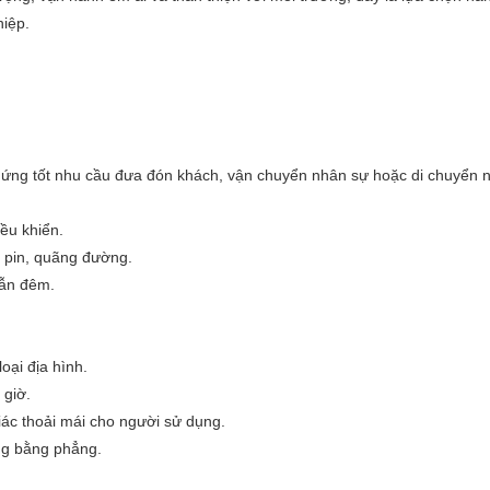
hiệp.
áp ứng tốt nhu cầu đưa đón khách, vận chuyển nhân sự hoặc di chuyển
iều khiển.
, pin, quãng đường.
lẫn đêm.
oại địa hình.
 giờ.
iác thoải mái cho người sử dụng.
ông bằng phẳng.