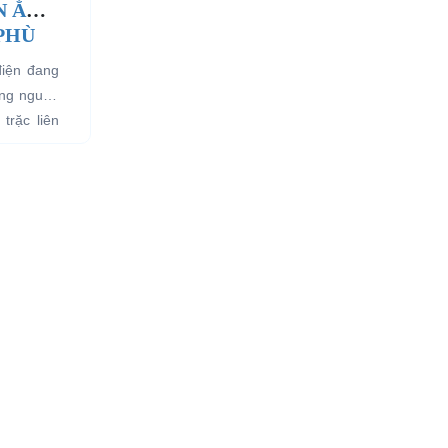
N ẮC
 PHÙ
điện đang
ụng nguồn
trặc liên