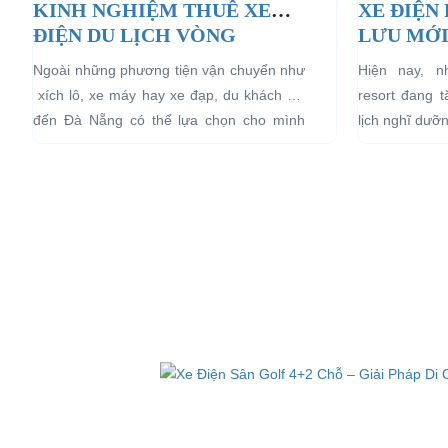
KINH NGHIỆM THUÊ XE
XE ĐIỆN
ĐIỆN DU LỊCH VÒNG
LƯU MỚI
QUANH ĐÀ NẴNG
LỊCH NG
Ngoài những phương tiện vận chuyển như
Hiện nay, 
xích lô, xe máy hay xe đạp, du khách khi
resort đang 
đến Đà Nẵng có thể lựa chọn cho mình
lịch nghĩ dưỡ
những chiếc xe điện Đà...