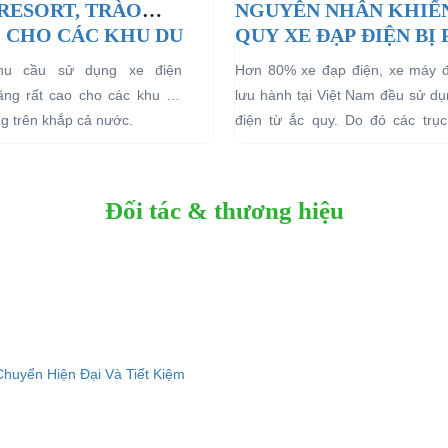
 RESORT, TRÀO
NGUYÊN NHÂN KHIẾ
 CHO CÁC KHU DU
QUY XE ĐẠP ĐIỆN BỊ
HĨ DƯỠNG.
nhu cầu sử dụng xe điện
Hơn 80% xe đạp điện, xe máy 
tăng rất cao cho các khu du
lưu hành tại Việt Nam đều sử d
ng trên khắp cả nước.
điện từ ắc quy. Do đó các trục 
quan đến...
Đối tác & thương hiệu