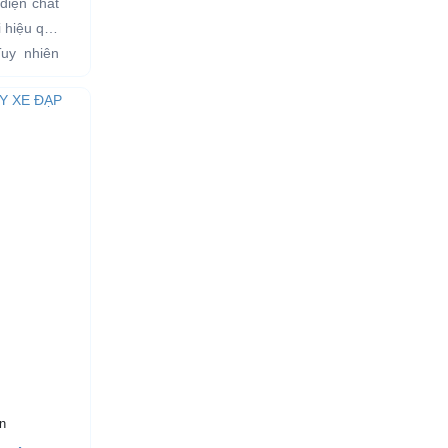
điện chất
i hiệu quả
Tuy nhiên
n