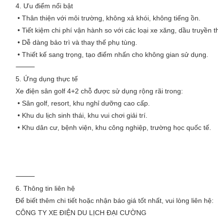
4. Ưu điểm nổi bật
• Thân thiện với môi trường, không xả khói, không tiếng ồn.
• Tiết kiệm chi phí vận hành so với các loại xe xăng, dầu truyền t
• Dễ dàng bảo trì và thay thế phụ tùng.
• Thiết kế sang trọng, tạo điểm nhấn cho không gian sử dụng.
⸻
5. Ứng dụng thực tế
Xe điện sân golf 4+2 chỗ được sử dụng rộng rãi trong:
• Sân golf, resort, khu nghỉ dưỡng cao cấp.
• Khu du lịch sinh thái, khu vui chơi giải trí.
• Khu dân cư, bệnh viện, khu công nghiệp, trường học quốc tế.
⸻
6. Thông tin liên hệ
Để biết thêm chi tiết hoặc nhận báo giá tốt nhất, vui lòng liên hệ:
CÔNG TY XE ĐIỆN DU LỊCH ĐẠI CƯỜNG