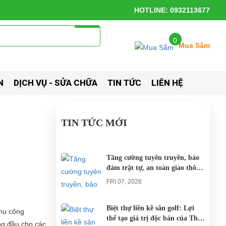
HOTLINE: 0932113677
0
Mua Sắm
N
DỊCH VỤ - SỬA CHỮA
TIN TỨC
LIÊN HỆ
TIN TỨC MỚI
Tăng cường tuyên truyền, bảo
đảm trật tự, an toàn giao thông
khi thí điểm xe điện 4 bánh
FRI 07, 2026
phục vụ du lịch
Biệt thự liền kề sân golf: Lợi
khu công
thế tạo giá trị độc bản của The
ng đầu cho các