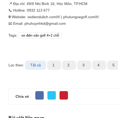
📍 Địa chỉ: 49/9 Nhị Bình 16, Hóc Môn, TP.HCM
📞 Hotline: 0932 113 677
🌐 Website: xediendulich.com￼ | phutungxegolf.com￼
📧 Email: phuhuynhkd@gmail.com
Tags:
xe điện sân golf 4+2 chỗ
Lọc theo:
Tất cả
1
2
3
4
5
Chia sẻ
Bài viết liên quan