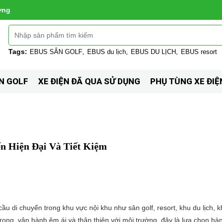
ờng
Tags:
EBUS SÂN GOLF
EBUS du lịch
EBUS DU LỊCH
EBUS resort
N GOLF
XE ĐIỆN ĐÃ QUA SỬ DỤNG
PHỤ TÙNG XE ĐIỆ
ển Hiện Đại Và Tiết Kiệm
cầu di chuyển trong khu vực nội khu như sân golf, resort, khu du lịch, 
rọng, vận hành êm ái và thân thiện với môi trường, đây là lựa chọn hà