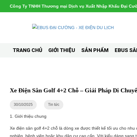
Công Ty TNHH Thương mại Dịch vụ Xuất Nhập Khẩu Đại Cư
TRANG CHỦ
GIỚI THIỆU
SẢN PHẨM
EBUS SÂ
Xe Điện Sân Golf 4+2 Chỗ – Giải Pháp Di Chuy
30/10/2025
Tin tức
1. Giới thiệu chung
Xe điện sân golf 4+2 chỗ là dòng xe được thiết kế tối ưu cho nhu 
nghiệp, bệnh viện hoặc khu dân cư cao cấp. Với kiểu dáng sang t