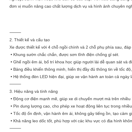
đơn vị muốn nâng cao chất lượng dịch vụ và hình ảnh chuyên ng
⸻
2. Thiết kế và cấu tạo
Xe được thiết kế với 4 chỗ ngồi chính và 2 chỗ phụ phía sau, đ
• Khung sườn chắc chắn, được sơn tĩnh điện chống gỉ sét.
• Ghế ngồi êm ái, bố trí khoa học giúp người lái dễ quan sát và đ
• Bảng điều khiển thông minh, hiển thị đầy đủ thông tin về tốc độ
• Hệ thống đèn LED hiện đại, giúp xe vận hành an toàn cả ngày 
⸻
3. Hiệu năng và tính năng
• Động cơ điện mạnh mẽ, giúp xe di chuyển mượt mà trên nhiều l
• Pin dung lượng cao, cho phép xe hoạt động liên tục trong nhiều
• Tốc độ ổn định, vận hành êm ái, không gây tiếng ồn, tạo cảm g
• Khả năng leo dốc tốt, phù hợp với các khu vực có địa hình kh
⸻