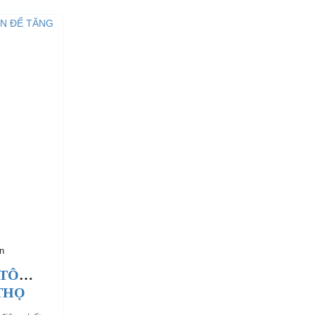
n
 TÔ
 THỌ