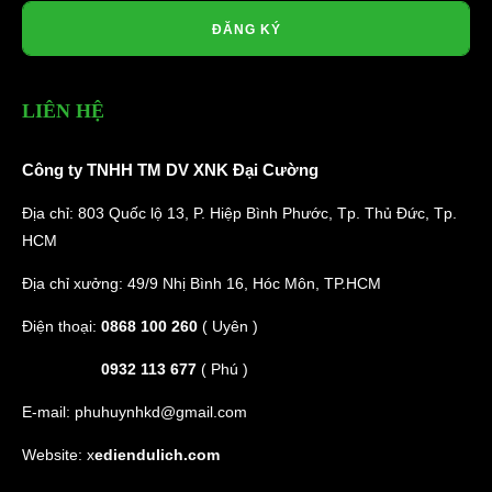
ĐĂNG KÝ
LIÊN HỆ
Công ty TNHH TM DV XNK Đại Cường
Địa chỉ: 803 Quốc lộ 13, P. Hiệp Bình Phước, Tp. Thủ Đức, Tp.
HCM
Địa chỉ xưởng: 49/9 Nhị Bình 16, Hóc Môn, TP.HCM
Điện thoại:
0868 100 260
( Uyên )
0932 113 677
( Phú )
E-mail:
phuhuynhkd@gmail.com
Website:
x
ediendulich.com