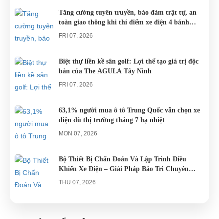
DƯỠNG.
thể lựa chọn
khắp cả
quy. Do đó
Tăng cường tuyên truyền, bảo đảm trật tự, an
toàn giao thông khi thí điểm xe điện 4 bánh
cho mình
nước.
các trục trặc
phục vụ du lịch
những
liên quan
FRI 07, 2026
chiếc xe điện
đến...
Đà...
Biệt thự liền kề sân golf: Lợi thế tạo giá trị độc
bản của The AGULA Tây Ninh
FRI 07, 2026
63,1% người mua ô tô Trung Quốc vẫn chọn xe
điện dù thị trường tháng 7 hạ nhiệt
MON 07, 2026
Bộ Thiết Bị Chẩn Đoán Và Lập Trình Điều
Khiển Xe Điện – Giải Pháp Bảo Trì Chuyên
Nghiệp
THU 07, 2026
Công an xác minh vụ tài xế xe điện du lịch gây
gổ khi đón du khách ở Quy Nhơn