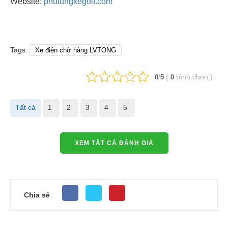
Website:
phutungxegolf.com
Tags:
Xe điện chở hàng LVTONG
/
(
bình chọn
)
0
5
0
Tất cả
1
2
3
4
5
XEM TẤT CẢ ĐÁNH GIÁ
Chia sẻ