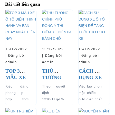
Bài viết liên quan
15/12/2022
15/12/2022
15/12/2022
| Đăng bởi
| Đăng bởi
| Đăng bởi
admin
admin
admin
TOP 3
THỦ
CÁCH SỬ
MẪU XE
TƯỚNG
DỤNG XE
Ô TÔ
CHÍNH
Ô TÔ
Kiểu dáng
Theo quyết
Việc lựa chọn
ĐIỆN
PHỦ
ĐIỆN ĐỂ
phong phú,
định số
một chiếc xe
THỊNH
ĐỒNG Ý
TĂNG
hợp thời
1318/TTg-CN
ô tô điện chất
HÀNH
THÍ
TUỔI
trang, dễ
ngày
lượng tốt
VÀ BÁN
ĐIỂM XE
THỌ
dàng sử dụng
27/09/2018,
ngay từ đầu