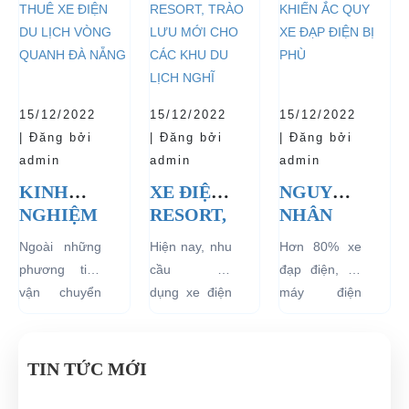
CHẠY
ĐIỆN 04
CHO XE
mà thân thiện
Thủ tướng
sẽ mang lại
NHẤT
BÁNH
với môi
Chính phủ đã
hiệu quả sử
HIỆN
CHỞ
trường, đặc
đồng ý việc
dụng lâu dài
NAY
KHÁCH
biệt là an toàn
thí điểm việc
và bền đẹp.
DU LỊCH
với người sử
sử dụng các
Tuy nhiên
TẠI CÁC
15/12/2022
15/12/2022
15/12/2022
dụng, đó là
loại xe 4 bánh
bên...
KHU
| Đăng bởi
| Đăng bởi
| Đăng bởi
những ưu...
chạy bằng
VỰC
admin
admin
admin
năng lượng
HẠN
KINH
XE ĐIỆN
NGUYÊN
điện...
CHẾ
NGHIỆM
RESORT,
NHÂN
THUÊ XE
TRÀO
KHIẾN
Ngoài những
Hiện nay, nhu
Hơn 80% xe
ĐIỆN DU
LƯU
ẮC QUY
phương tiện
cầu sử
đạp điện, xe
LỊCH
MỚI
XE ĐẠP
vận chuyển
dụng xe điện
máy điện
VÒNG
CHO
ĐIỆN BỊ
như xích lô,
resort đang
đang lưu
QUANH
CÁC
PHÙ
xe máy hay
tăng rất cao
hành tại Việt
ĐÀ
KHU DU
xe đạp, du
cho các khu
Nam đều sử
TIN TỨC MỚI
NẴNG
LỊCH
khách khi đến
du lịch nghĩ
dụng nguồn
NGHĨ
Đà Nẵng có
dưỡng trên
điện từ ắc