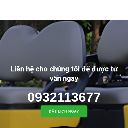
Liên hệ cho chúng tôi để được tư
vấn ngay
0932113677
ĐẶT LỊCH NGAY