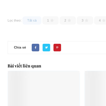
Lọc theo:
Tất cả
1
2
3
4
Chia sẻ
Bài viết liên quan