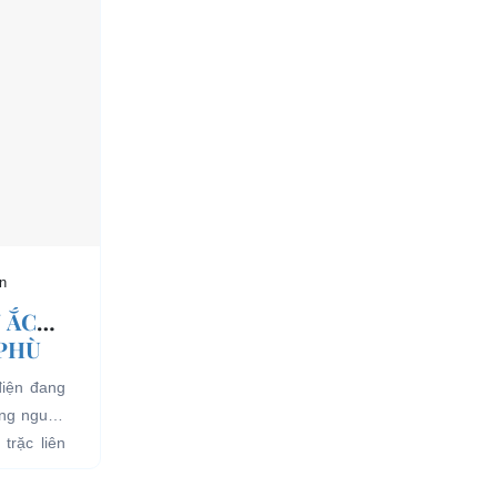
n
 ẮC
 PHÙ
điện đang
ụng nguồn
trặc liên