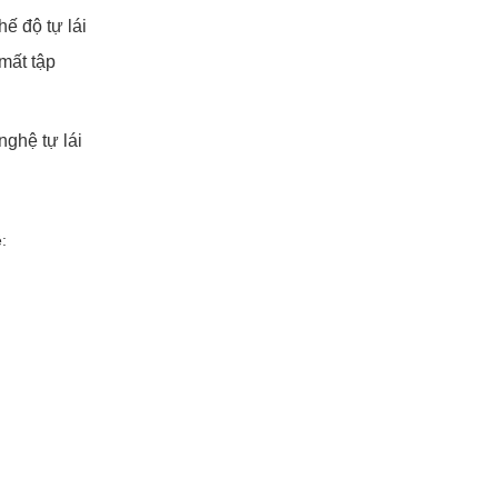
ế độ tự lái
mất tập
nghệ tự lái
: