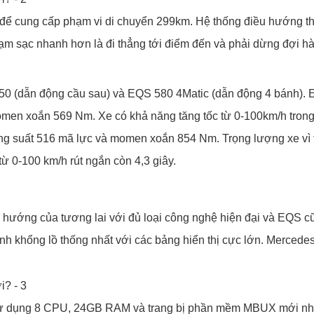
 để cung cấp phạm vi di chuyển 299km. Hệ thống điều hướng t
 trạm sạc nhanh hơn là đi thẳng tới điểm đến và phải dừng đợi h
50 (dẫn động cầu sau) và EQS 580 4Matic (dẫn động 4 bánh).
men xoắn 569 Nm. Xe có khả năng tăng tốc từ 0-100km/h trong 
ông suất 516 mã lực và momen xoắn 854 Nm. Trọng lượng xe vì 
từ 0-100 km/h rút ngắn còn 4,3 giây.
i hướng của tương lai với đủ loại công nghệ hiện đại và EQS 
ính khổng lồ thống nhất với các bảng hiển thị cực lớn. Mercedes
, sử dụng 8 CPU, 24GB RAM và trang bị phần mềm MBUX mới nhấ