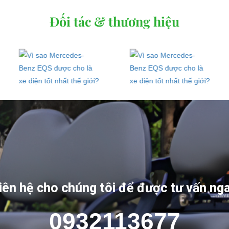
Đối tác & thương hiệu
iên hệ cho chúng tôi để được tư vấn ng
0932113677