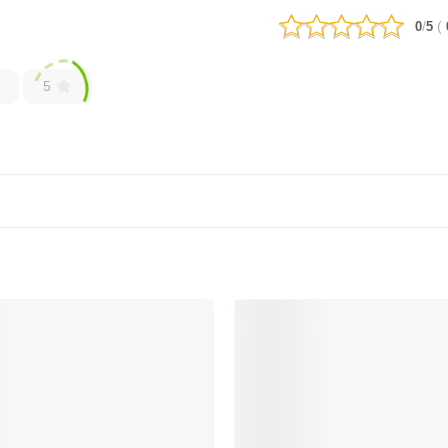
/
(
0
5
5