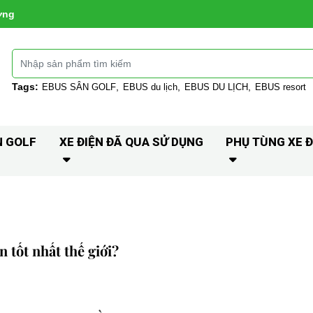
ờng
Tags:
EBUS SÂN GOLF
EBUS du lịch
EBUS DU LỊCH
EBUS resort
N GOLF
XE ĐIỆN ĐÃ QUA SỬ DỤNG
PHỤ TÙNG XE Đ
 tốt nhất thế giới?