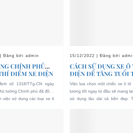
 | Đăng bởi admin
15/12/2022 | Đăng bởi admi
NG CHÍNH PHỦ
CÁCH SỬ DỤNG XE Ô
THÍ ĐIỂM XE ĐIỆN
ĐIỆN ĐỂ TĂNG TUỔI
 CHỞ KHÁCH DU
CHO XE
định số 1318/TTg-CN ngày
Việc lựa chọn một chiếc xe ô tô 
I CÁC KHU VỰC
Thủ tướng Chính phủ đã đồng
lượng tốt ngay từ đầu sẽ mang lạ
Ế
ểm việc sử dụng các loại xe 4
sử dụng lâu dài và bền đẹp. 
g năng lượng điện...
bên...