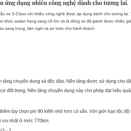
n ứng dụng nhiều công nghệ dành cho tương lai.
u xe S-Class với nhiều công nghệ được áp dụng dành cho tương lai. 
n khúc sedan hạng sang cỡ lớn và là dòng xe đã giành được nhiều gi
a sang trọng, tiện nghi và an toàn cho hành khách.
n tảng chuyên dụng và độc đáo. Nền tảng được sử dụng cho tất
ơ đốt trong. Nền tảng chuyên dụng này cho phép đạt hiệu quả 
thêm tùy chọn pin 90 kWh nhỏ hơn có sẵn. Với giới hạn tốc độ 
ối ưu nhất ở mức 770km.