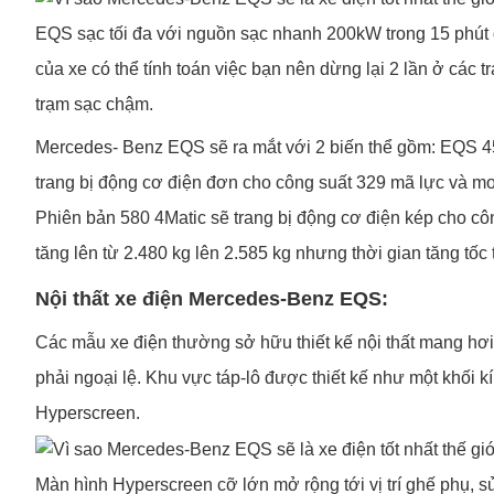
EQS sạc tối đa với nguồn sạc nhanh 200kW trong 15 phút
của xe có thể tính toán việc bạn nên dừng lại 2 lần ở các
trạm sạc chậm.
Mercedes- Benz EQS sẽ ra mắt với 2 biến thể gồm: EQS 4
trang bị động cơ điện đơn cho công suất 329 mã lực và mo
Phiên bản 580 4Matic sẽ trang bị động cơ điện kép cho c
tăng lên từ 2.480 kg lên 2.585 kg nhưng thời gian tăng tốc 
Nội thất xe điện Mercedes-Benz EQS:
Các mẫu xe điện thường sở hữu thiết kế nội thất mang hơ
phải ngoại lệ. Khu vực táp-lô được thiết kế như một khối k
Hyperscreen.
Màn hình Hyperscreen cỡ lớn mở rộng tới vị trí ghế phụ