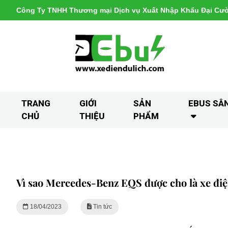
Công Ty TNHH Thương mại Dịch vụ Xuất Nhập Khẩu Đại Cư
TRANG
GIỚI
SẢN
EBUS SÂ
CHỦ
THIỆU
PHẨM
Vì sao Mercedes-Benz EQS được cho là xe điện
18/04/2023
Tin tức