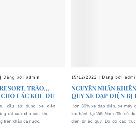
 | Đăng bởi admin
15/12/2022 | Đăng bởi admi
 RESORT, TRÀO
NGUYÊN NHÂN KHIẾN
 CHO CÁC KHU DU
QUY XE ĐẠP ĐIỆN BỊ
HĨ DƯỠNG.
nhu cầu sử dụng xe điện
Hơn 80% xe đạp điện, xe máy 
tăng rất cao cho các khu du
lưu hành tại Việt Nam đều sử d
ng trên khắp cả nước.
điện từ ắc quy. Do đó các trục 
quan đến...