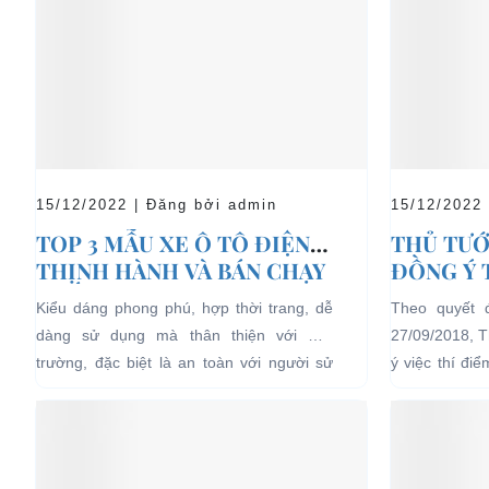
15/12/2022 | Đăng bởi admin
15/12/2022
TOP 3 MẪU XE Ô TÔ ĐIỆN
THỦ TƯỚ
THỊNH HÀNH VÀ BÁN CHẠY
ĐỒNG Ý 
NHẤT HIỆN NAY
04 BÁNH
Kiểu dáng phong phú, hợp thời trang, dễ
Theo quyết 
LỊCH TẠ
dàng sử dụng mà thân thiện với môi
27/09/2018, 
HẠN CH
trường, đặc biệt là an toàn với người sử
ý việc thí đi
dụng, đó là những ưu...
bánh chạy bằn