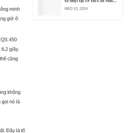
xe buýt tại TP Hồ Chí Minh
sang xe điện từ năm 2026
hông minh
WED 10, 2024
àng giờ ở
 EQS 450
6,2 giây.
thế cũng
cũng không
 gọi nó là
t. Đây là tổ