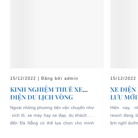
15/12/2022 | Đăng bởi admin
15/12/2022
KINH NGHIỆM THUÊ XE
XE ĐIỆN
ĐIỆN DU LỊCH VÒNG
LƯU MỚI
QUANH ĐÀ NẴNG
LỊCH NG
Ngoài những phương tiện vận chuyển như
Hiện nay, 
xích lô, xe máy hay xe đạp, du khách khi
resort đang 
đến Đà Nẵng có thể lựa chọn cho mình
lịch nghĩ dưỡ
những chiếc xe điện Đà...