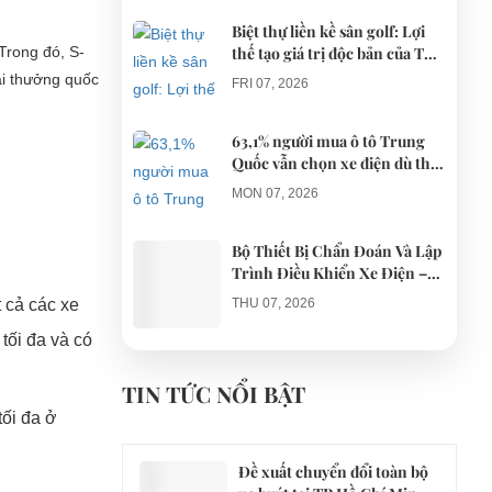
Biệt thự liền kề sân golf: Lợi
Trong đó, S-
thế tạo giá trị độc bản của The
AGULA Tây Ninh
ải thưởng quốc
FRI 07, 2026
63,1% người mua ô tô Trung
Quốc vẫn chọn xe điện dù thị
trường tháng 7 hạ nhiệt
MON 07, 2026
Bộ Thiết Bị Chẩn Đoán Và Lập
Trình Điều Khiển Xe Điện –
Giải Pháp Bảo Trì Chuyên
THU 07, 2026
 cả các xe
Nghiệp
tối đa và có
Công an xác minh vụ tài xế xe
điện du lịch gây gổ khi đón du
TIN TỨC NỔI BẬT
khách ở Quy Nhơn
MON 07, 2026
tối đa ở
Đề xuất chuyển đổi toàn bộ