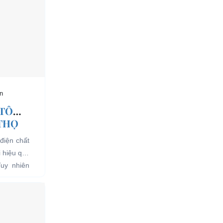
n
 TÔ
 THỌ
điện chất
i hiệu quả
Tuy nhiên