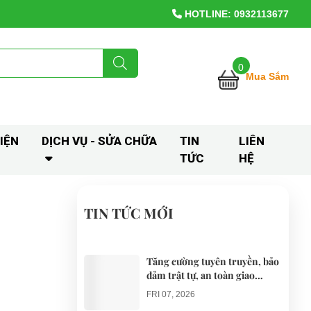
HOTLINE: 0932113677
0
Mua Sắm
IỆN
DỊCH VỤ - SỬA CHỮA
TIN
LIÊN
TỨC
HỆ
TIN TỨC MỚI
Tăng cường tuyên truyền, bảo
đảm trật tự, an toàn giao
thông khi thí điểm xe điện 4
FRI 07, 2026
bánh phục vụ du lịch