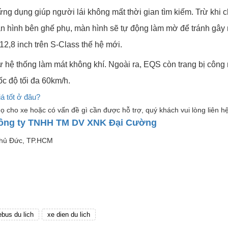
ng dụng giúp người lái không mất thời gian tìm kiếm. Trừ khi ch
àn hình bên ghế phụ, màn hình sẽ tự động làm mờ để tránh gây 
12,8 inch trên S-Class thế hệ mới.
 hệ thống làm mát không khí. Ngoài ra, EQS còn trang bị công 
ốc độ tối đa 60km/h.
á tốt ở đâu?
ọ cho xe hoặc có vấn đề gì cần được hỗ trợ, quý khách vui lòng liên hệ
ông ty TNHH TM DV XNK Đại Cường
Thủ Đức, TP.HCM
ebus du lich
xe dien du lich