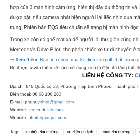
hợp của 3 màn hình cảm ứng, hiển thị đầy đủ thông tin và ứ
được bật, nếu camera phát hiện người lái liếc nhìn qua m
trung. Phiên bản EQS tiêu chuẩn sẽ trang bị màn hình dọc 
Trong xe còn có ghế mát-xa để người lái thư giãn cũng như
Mercedes’s Drive Pilot, cho phép chiếc xe tự di chuyển ở t
⇒ Xem thêm:
Bạn nên chọn mua Xe điện sân golf chất lượng gi
Để được tư vấn thêm về cách sử dụng xe ô tô điện để tăng tuổi th
LIÊN HỆ CÔNG TY:
C
Địa chỉ: 845 Quốc Lộ 13, Phường Hiệp Bình Phước, Thành phố 
Điện thoại: 08 68 100 260
E-mail:
phuhuynhkd@gmail.com
Website:
xediendulich.com
Website:
phutungxegolf.com
Tags:
xe điện đại cường
xe điện du lịch
ebus đại cường