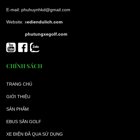
E-mail:
phuhuynhkd@gmail.com
Website:
x
ediendulich.com
phutungxegolf.com
CHÍNH SÁCH
TRANG CHỦ
GIỚI THIỆU
SẢN PHẨM
EBUS SÂN GOLF
XE ĐIỆN ĐÃ QUA SỬ DỤNG