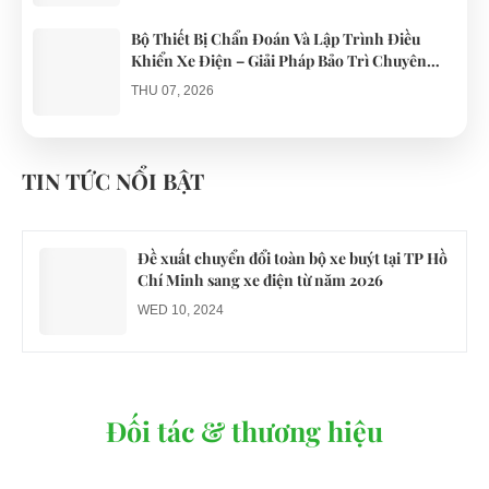
Bộ Thiết Bị Chẩn Đoán Và Lập Trình Điều
Khiển Xe Điện – Giải Pháp Bảo Trì Chuyên
Nghiệp
THU 07, 2026
Công an xác minh vụ tài xế xe điện du lịch gây
gổ khi đón du khách ở Quy Nhơn
TIN TỨC NỔI BẬT
MON 07, 2026
Đề xuất chuyển đổi toàn bộ xe buýt tại TP Hồ
Chí Minh sang xe điện từ năm 2026
WED 10, 2024
Đối tác & thương hiệu