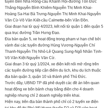
tuyến Bến Nhà Rồng-cầu Khánh Hội-đường Tôn Đức
Thắng-Nguyễn Bỉnh Khiêm-Nguyễn Thị Minh Khai-
Hoàng Sa-Hai Bà Trưng-Nguyễn Thị Minh Khai-Nguyễn
Văn Cừ-Võ Văn Kiệt-cầu Calmette-bến Vân Đồn.
Giai đoạn hai từ quý 4/2023, kết nối từ quận 1 đến quận 5
qua trục đường Trần Hưng Đạo.
Địa bàn quận 5, xe hoạt động trong phạm vi hạn chế bởi
vành đai các tuyến đường Hùng Vương-Nguyễn Chí
Thanh-Nguyễn Thị Nhỏ-Lê Quang Sung-Ngô Nhân Tịnh-
Võ Văn Kiệt-Nguyễn Văn Cừ.
Giai đoạn 3 từ quý 1/2024, xe điện kết nối mở rộng trên
các tuyến đường tiếp cận điểm du lịch, khu du lịch thuộc
địa bàn quận 3, quận 10 và thành phố Thủ Đức.
Trước đây, UBND TP đã phê duyệt các đề án liên quan
hoạt động xe bốn bánh chạy bằng điện cho 4 doanh
nghiệp nhưng chỉ 2 doanh nghiệp triển khai.
Hiện nay, trên địa bàn thành phố chỉ có 2 tuyến xe điện
tại khu đô thị Phú Mỹ Hưng (tuyến D2 và D3) còn hoạt