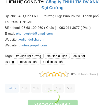
LIÊN HỆ CÔNG TY:
Công ty TNHH TM DV XNK
Đại Cường
Địa chỉ: 845 Quốc Lộ 13, Phường Hiệp Bình Phước, Thành phố
Thủ Đức, TP.HCM
Điện thoại: 08 68 100 260 ( Châu ) - 093 211 3677 ( Phú )
E-mail:
phuhuynhkd@gmail.com
Website:
xediendulich.com
Website:
phutungxegolf.com
Tags:
xe điện đại cường
xe điện du lịch
ebus đại
cường
ebus du lich
xe dien du lich
/
(
bình chọn
)
0
5
0
Tất cả
1
2
3
4
5
XEM TẤT CẢ ĐÁNH GIÁ