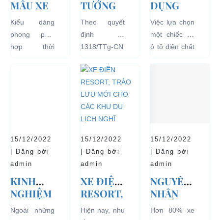
MẪU XE
TƯỚNG
DỤNG
Ô TÔ
CHÍNH
XE Ô TÔ
Kiểu dáng
Theo quyết
Việc lựa chọn
ĐIỆN
PHỦ
ĐIỆN ĐỂ
phong phú,
định số
một chiếc xe
THỊNH
ĐỒNG Ý
TĂNG
hợp thời
1318/TTg-CN
ô tô điện chất
HÀNH VÀ
THÍ
TUỔI
trang, dễ
ngày
lượng tốt
BÁN
ĐIỂM XE
THỌ
dàng sử dụng
27/09/2018,
ngay từ đầu
CHẠY
ĐIỆN 04
CHO XE
mà thân thiện
Thủ tướng
sẽ mang lại
NHẤT
BÁNH
với môi
Chính phủ đã
hiệu quả sử
HIỆN
CHỞ
trường, đặc
đồng ý việc
dụng lâu dài
NAY
KHÁCH
biệt là an toàn
thí điểm việc
và bền đẹp.
DU LỊCH
với người sử
sử dụng các
Tuy nhiên
TẠI CÁC
15/12/2022
15/12/2022
15/12/2022
dụng, đó là
loại xe 4 bánh
bên...
KHU VỰC
| Đăng bởi
| Đăng bởi
| Đăng bởi
những ưu...
chạy bằng
HẠN
admin
admin
admin
năng lượng
CHẾ
KINH
XE ĐIỆN
NGUYÊN
điện...
NGHIỆM
RESORT,
NHÂN
THUÊ XE
TRÀO
KHIẾN
Ngoài những
Hiện nay, nhu
Hơn 80% xe
ĐIỆN DU
LƯU MỚI
ẮC QUY