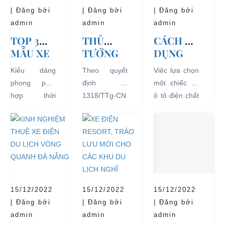
| Đăng bởi
| Đăng bởi
| Đăng bởi
admin
admin
admin
TOP 3
THỦ
CÁCH SỬ
MẪU XE
TƯỚNG
DỤNG
Ô TÔ
CHÍNH
XE Ô TÔ
Kiểu dáng
Theo quyết
Việc lựa chọn
ĐIỆN
PHỦ
ĐIỆN ĐỂ
phong phú,
định số
một chiếc xe
THỊNH
ĐỒNG Ý
TĂNG
hợp thời
1318/TTg-CN
ô tô điện chất
HÀNH VÀ
THÍ
TUỔI
trang, dễ
ngày
lượng tốt
BÁN
ĐIỂM XE
THỌ
dàng sử dụng
27/09/2018,
ngay từ đầu
CHẠY
ĐIỆN 04
CHO XE
mà thân thiện
Thủ tướng
sẽ mang lại
NHẤT
BÁNH
với môi
Chính phủ đã
hiệu quả sử
HIỆN
CHỞ
trường, đặc
đồng ý việc
dụng lâu dài
NAY
KHÁCH
biệt là an toàn
thí điểm việc
và bền đẹp.
DU LỊCH
với người sử
sử dụng các
Tuy nhiên
TẠI CÁC
15/12/2022
15/12/2022
15/12/2022
dụng, đó là
loại xe 4 bánh
bên...
KHU VỰC
| Đăng bởi
| Đăng bởi
| Đăng bởi
những ưu...
chạy bằng
HẠN
admin
admin
admin
năng lượng