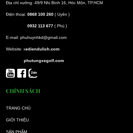
Địa chỉ xưởng: 49/9 Nhị Bình 16, Hóc Môn, TP.HCM
Điện thoại:
0868 100 260
( Uyên )
0932 113 677
( Phú )
E-mail:
phuhuynhkd@gmail.com
Website:
x
ediendulich.com
phutungxegolf.com
CHÍNH SÁCH
TRANG CHỦ
GIỚI THIỆU
SẢN PHẨM