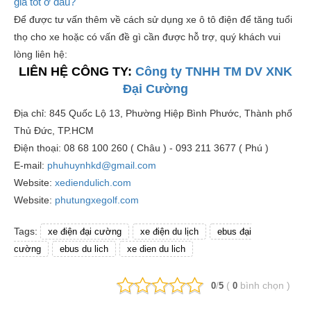
giá tốt ở đâu?
Để được tư vấn thêm về cách sử dụng xe ô tô điện để tăng tuổi
thọ cho xe hoặc có vấn đề gì cần được hỗ trợ, quý khách vui
lòng liên hệ:
LIÊN HỆ CÔNG TY:
Công ty TNHH TM DV XNK
Đại Cường
Địa chỉ: 845 Quốc Lộ 13, Phường Hiệp Bình Phước, Thành phố
Thủ Đức, TP.HCM
Điện thoại: 08 68 100 260 ( Châu ) - 093 211 3677 ( Phú )
E-mail:
phuhuynhkd@gmail.com
Website:
xediendulich.com
Website:
phutungxegolf.com
Tags:
xe điện đại cường
xe điện du lịch
ebus đại
cường
ebus du lich
xe dien du lich
/
(
bình chọn
)
0
5
0