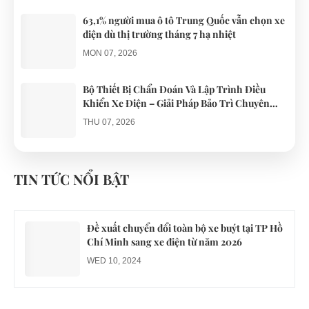
63,1% người mua ô tô Trung Quốc vẫn chọn xe
điện dù thị trường tháng 7 hạ nhiệt
MON 07, 2026
Bộ Thiết Bị Chẩn Đoán Và Lập Trình Điều
Khiển Xe Điện – Giải Pháp Bảo Trì Chuyên
Nghiệp
THU 07, 2026
Công an xác minh vụ tài xế xe điện du lịch gây
gổ khi đón du khách ở Quy Nhơn
TIN TỨC NỔI BẬT
MON 07, 2026
Đề xuất chuyển đổi toàn bộ xe buýt tại TP Hồ
Chí Minh sang xe điện từ năm 2026
WED 10, 2024