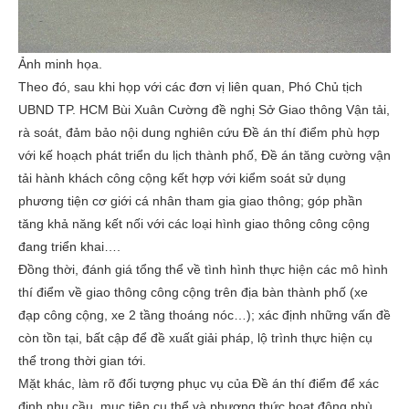
Ảnh minh họa.
Theo đó, sau khi họp với các đơn vị liên quan, Phó Chủ tịch
UBND TP. HCM Bùi Xuân Cường đề nghị Sở Giao thông Vận tải,
rà soát, đảm bảo nội dung nghiên cứu Đề án thí điểm phù hợp
với kế hoạch phát triển du lịch thành phố, Đề án tăng cường vận
tải hành khách công cộng kết hợp với kiểm soát sử dụng
phương tiện cơ giới cá nhân tham gia giao thông; góp phần
tăng khả năng kết nối với các loại hình giao thông công cộng
đang triển khai….
Đồng thời, đánh giá tổng thể về tình hình thực hiện các mô hình
thí điểm về giao thông công cộng trên địa bàn thành phố (xe
đạp công cộng, xe 2 tầng thoáng nóc…); xác định những vấn đề
còn tồn tại, bất cập để đề xuất giải pháp, lộ trình thực hiện cụ
thể trong thời gian tới.
Mặt khác, làm rõ đối tượng phục vụ của Đề án thí điểm để xác
định nhu cầu, mục tiện cụ thể và phương thức hoạt động phù