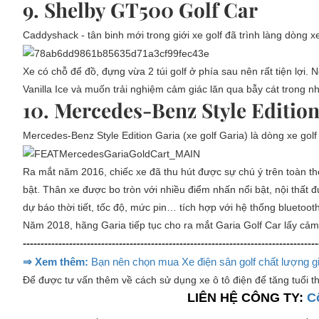
9. Shelby GT500 Golf Car
Caddyshack - tân binh mới trong giới xe golf đã trình làng dò
Xe có chỗ để đồ, đựng vừa 2 túi golf ở phía sau nên rất tiện lợi.
Vanilla Ice và muốn trải nghiệm cảm giác lăn qua bẫy cát trong n
10. Mercedes-Benz Style Editio
Mercedes-Benz Style Edition Garia (xe golf Garia) là dòng xe gol
Ra mắt năm 2016, chiếc xe đã thu hút được sự chú ý trên toàn thế
bật. Thân xe được bo tròn với nhiều điểm nhấn nổi bật, nội thất đư
dự báo thời tiết, tốc độ, mức pin… tích hợp với hệ thống bluetoot
Năm 2018, hãng Garia tiếp tục cho ra mắt Garia Golf Car lấy cả
-----------------------------------------------------------------------------------
⇒ Xem thêm:
Bạn nên chọn mua Xe điện sân golf chất lượng gi
Để được tư vấn thêm về cách sử dụng xe ô tô điện để tăng tuổi th
LIÊN HỆ CÔNG TY:
C