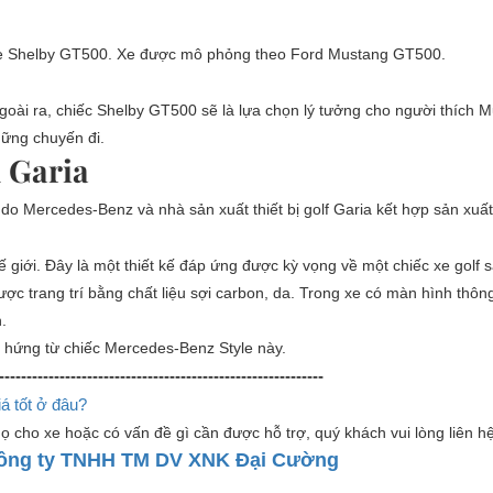
ng xe Shelby GT500. Xe được mô phỏng theo Ford Mustang GT500.
 Ngoài ra, chiếc Shelby GT500 sẽ là lựa chọn lý tưởng cho người thích 
hững chuyến đi.
n Garia
f do Mercedes-Benz và nhà sản xuất thiết bị golf Garia kết hợp sản xuấ
 giới. Đây là một thiết kế đáp ứng được kỳ vọng về một chiếc xe golf s
ợc trang trí bằng chất liệu sợi carbon, da. Trong xe có màn hình thông 
h.
m hứng từ chiếc Mercedes-Benz Style này.
-----------------------------------------------------------
á tốt ở đâu?
ọ cho xe hoặc có vấn đề gì cần được hỗ trợ, quý khách vui lòng liên hệ
ông ty TNHH TM DV XNK Đại Cường