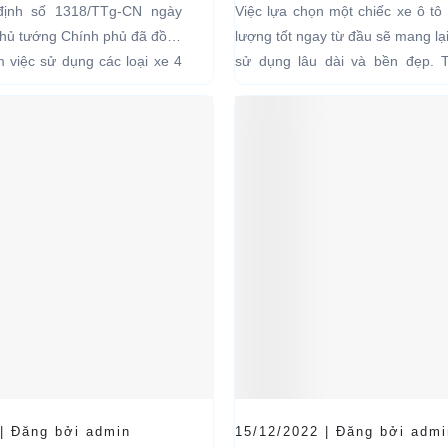
 CHỞ KHÁCH DU
CHO XE
định số 1318/TTg-CN ngày
Việc lựa chọn một chiếc xe ô tô 
I CÁC KHU VỰC
Thủ tướng Chính phủ đã đồng
lượng tốt ngay từ đầu sẽ mang lạ
Ế
ểm việc sử dụng các loại xe 4
sử dụng lâu dài và bền đẹp. 
g năng lượng điện...
bên...
 | Đăng bởi admin
15/12/2022 | Đăng bởi admi