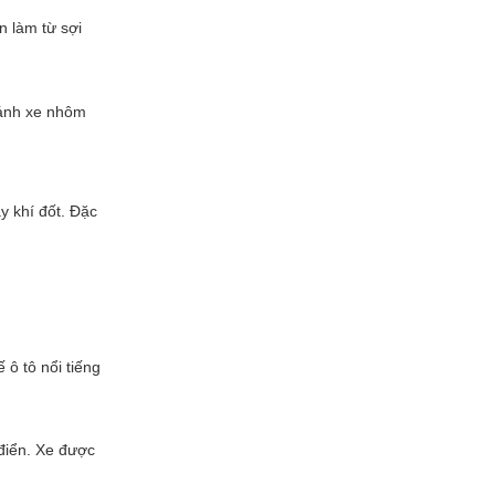
n làm từ sợi
bánh xe nhôm
y khí đốt. Đặc
 ô tô nổi tiếng
 điển. Xe được