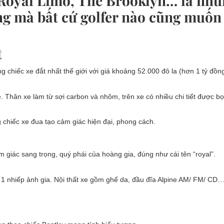
, Royal Limo, The Brooklyn… là nh
ọng mà bất cứ golfer nào cũng muốn
t
g chiếc xe đắt nhất thế giới với giá khoảng 52.000 đô la (hơn 1 tỷ đồn
 Thân xe làm từ sợi carbon và nhôm, trên xe có nhiều chi tiết được b
 chiếc xe đua tạo cảm giác hiện đại, phong cách.
 giác sang trọng, quý phái của hoàng gia, đúng như cái tên “royal”.
và 1 nhiếp ảnh gia. Nội thất xe gồm ghế da, đầu đĩa Alpine AM/ FM/ CD