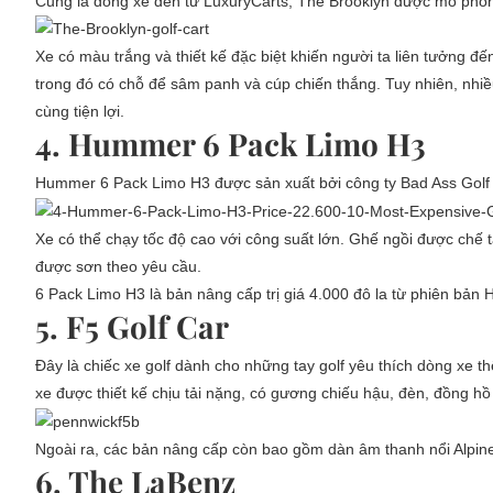
Cũng là dòng xe đến từ LuxuryCarts, The Brooklyn được mô phỏn
Xe có màu trắng và thiết kế đặc biệt khiến người ta liên tưởng đ
trong đó có chỗ để sâm panh và cúp chiến thắng. Tuy nhiên, nhiều 
cùng tiện lợi.
4. Hummer 6 Pack Limo H3
Hummer 6 Pack Limo H3 được sản xuất bởi công ty Bad Ass Golf
Xe có thể chạy tốc độ cao với công suất lớn. Ghế ngồi được chế t
được sơn theo yêu cầu.
6 Pack Limo H3 là bản nâng cấp trị giá 4.000 đô la từ phiên bả
5. F5 Golf Car
Đây là chiếc xe golf dành cho những tay golf yêu thích dòng xe 
xe được thiết kế chịu tải nặng, có gương chiếu hậu, đèn, đồng hồ
Ngoài ra, các bản nâng cấp còn bao gồm dàn âm thanh nổi Alpin
6. The LaBenz