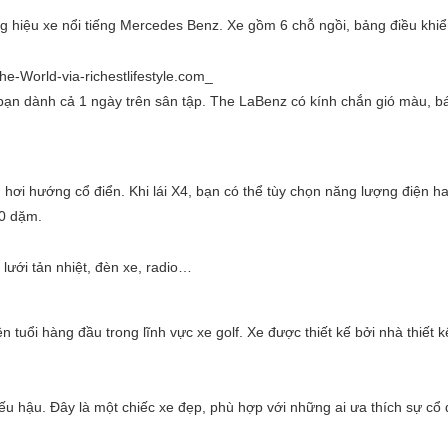
hiệu xe nổi tiếng Mercedes Benz. Xe gồm 6 chỗ ngồi, bảng điều khiể
 bạn dành cả 1 ngày trên sân tập. The LaBenz có kính chắn gió màu, 
 hơi hướng cổ điển. Khi lái X4, bạn có thể tùy chọn năng lượng điện ha
00 dặm.
lưới tản nhiệt, đèn xe, radio…
uổi hàng đầu trong lĩnh vực xe golf. Xe được thiết kế bởi nhà thiết kế
ếu hậu. Đây là một chiếc xe đẹp, phù hợp với những ai ưa thích sự cổ