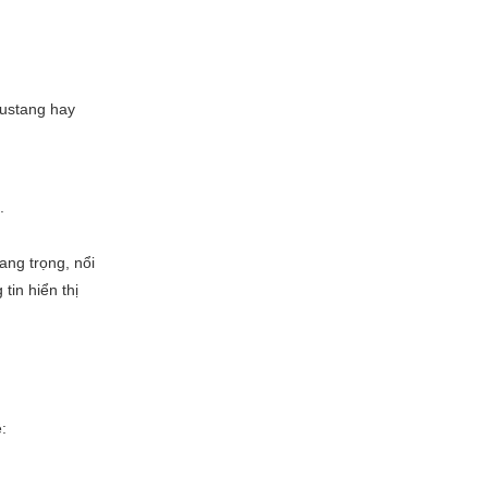
Mustang hay
t.
ang trọng, nổi
tin hiển thị
: