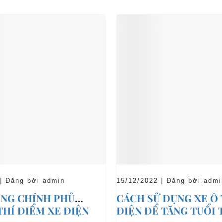
 | Đăng bởi admin
15/12/2022 | Đăng bởi admi
NG CHÍNH PHỦ
CÁCH SỬ DỤNG XE Ô
THÍ ĐIỂM XE ĐIỆN
ĐIỆN ĐỂ TĂNG TUỔI