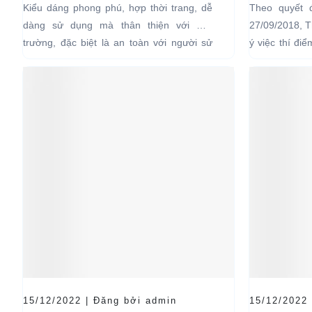
NHẤT HIỆN NAY
04 BÁNH
Kiểu dáng phong phú, hợp thời trang, dễ
Theo quyết 
LỊCH TẠ
dàng sử dụng mà thân thiện với môi
27/09/2018, 
HẠN CH
trường, đặc biệt là an toàn với người sử
ý việc thí đi
dụng, đó là những ưu...
bánh chạy bằn
15/12/2022 | Đăng bởi admin
15/12/2022