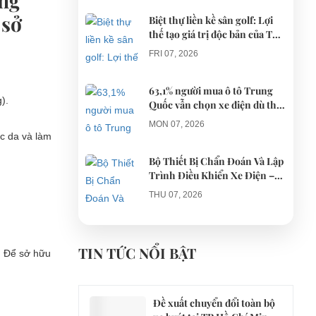
ững
 sở
Biệt thự liền kề sân golf: Lợi
thế tạo giá trị độc bản của The
AGULA Tây Ninh
FRI 07, 2026
63,1% người mua ô tô Trung
g).
Quốc vẫn chọn xe điện dù thị
trường tháng 7 hạ nhiệt
MON 07, 2026
ọc da và làm
Bộ Thiết Bị Chẩn Đoán Và Lập
Trình Điều Khiển Xe Điện –
Giải Pháp Bảo Trì Chuyên
THU 07, 2026
Nghiệp
Công an xác minh vụ tài xế xe
điện du lịch gây gổ khi đón du
TIN TỨC NỔI BẬT
… Để sở hữu
khách ở Quy Nhơn
MON 07, 2026
Đề xuất chuyển đổi toàn bộ