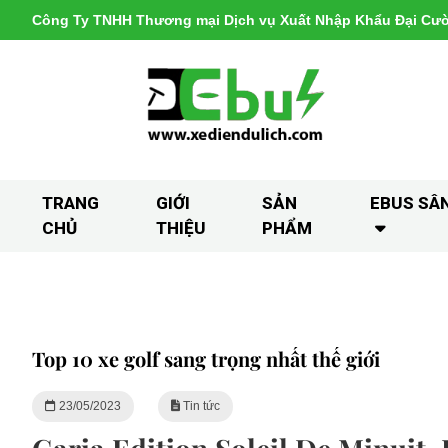
Công Ty TNHH Thương mại Dịch vụ Xuất Nhập Khẩu Đại Cư
TRANG
GIỚI
SẢN
EBUS SÂ
CHỦ
THIỆU
PHẨM
Top 10 xe golf sang trọng nhất thế giới
23/05/2023
Tin tức