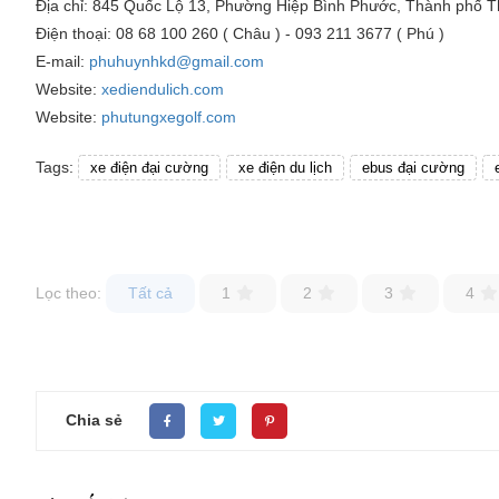
Địa chỉ: 845 Quốc Lộ 13, Phường Hiệp Bình Phước, Thành phố 
Điện thoại: 08 68 100 260 ( Châu ) - 093 211 3677 ( Phú )
E-mail:
phuhuynhkd@gmail.com
Website:
xediendulich.com
Website:
phutungxegolf.com
Tags:
xe điện đại cường
xe điện du lịch
ebus đại cường
Lọc theo:
Tất cả
1
2
3
4
Chia sẻ