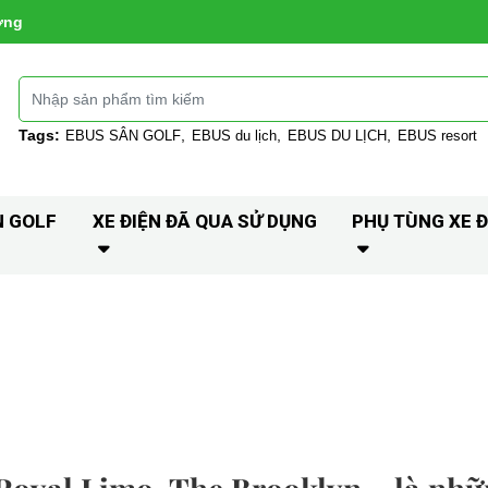
ờng
Tags:
EBUS SÂN GOLF
EBUS du lịch
EBUS DU LỊCH
EBUS resort
N GOLF
XE ĐIỆN ĐÃ QUA SỬ DỤNG
PHỤ TÙNG XE Đ