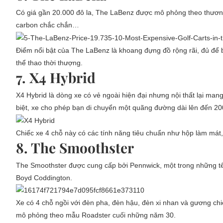
Có giá gần 20.000 đô la, The LaBenz được mô phỏng theo thương 
carbon chắc chắn…
Điểm nổi bật của The LaBenz là khoang đựng đồ rộng rãi, đủ để
thể thao thời thượng.
7. X4 Hybrid
X4 Hybrid là dòng xe có vẻ ngoài hiện đại nhưng nội thất lại mang
biệt, xe cho phép bạn di chuyển một quãng đường dài lên đến 2
Chiếc xe 4 chỗ này có các tính năng tiêu chuẩn như hộp làm mát, 
8. The Smoothster
The Smoothster được cung cấp bởi Pennwick, một trong những tên t
Boyd Coddington.
Xe có 4 chỗ ngồi với đèn pha, đèn hậu, đèn xi nhan và gương chi
mô phỏng theo mẫu Roadster cuối những năm 30.