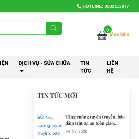
HOTLINE: 0932113677
0
Mua Sắm
IỆN
DỊCH VỤ - SỬA CHỮA
TIN
LIÊN
TỨC
HỆ
TIN TỨC MỚI
Tăng cường tuyên truyền, bảo
đảm trật tự, an toàn giao
thông khi thí điểm xe điện 4
FRI 07, 2026
bánh phục vụ du lịch