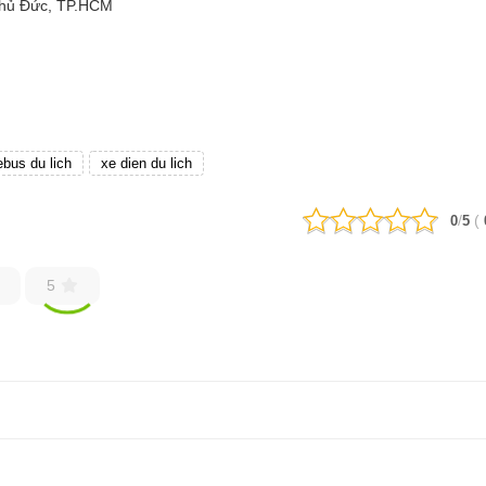
Thủ Đức, TP.HCM
ebus du lich
xe dien du lich
/
(
0
5
5