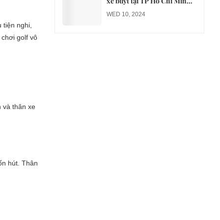
xe buýt tại TP Hồ Chí Minh
sang xe điện từ năm 2026
WED 10, 2024
 tiện nghi,
 chơi golf vô
h và thân xe
ốn hút. Thân