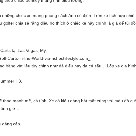
g theo chiếc Bentley mang tính biểu tượng.
ến những chiếc xe mang phong cách Anh cổ điển. Trên xe tích hợp nhiều
golfer chia sẻ rằng điều họ thích ở chiếc xe này chính là giá để túi đồ
 Carts tại Las Vegas, Mỹ.
ạo bằng vật liệu tùy chỉnh như đà điểu hay da cá sấu… Lốp xe địa hìn
n Hummer H3.
thể thao mạnh mẽ, cá tính. Xe có kiểu dáng bắt mắt cùng với màu đỏ cu
 tính giờ…
e đẳng cấp.