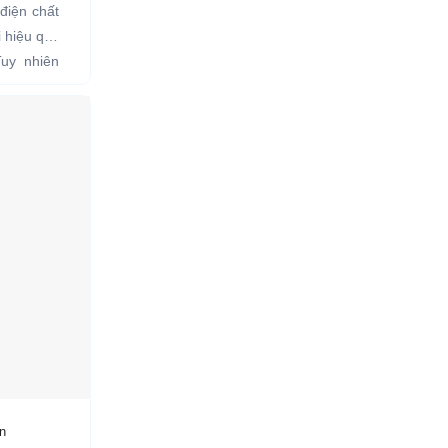
điện chất
i hiệu quả
Tuy nhiên
n