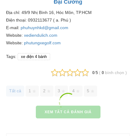
Đại Cường
Địa chỉ: 49/9 Nhị Bình 16, Hóc Môn, TP.HCM
Điện thoại: 0932113677 ( a. Phú )
E-mail:
phuhuynhkd@gmail.com
Website:
xediendulich.com
Website:
phutungxegolf.com
Tags:
xe điện 4 bánh
/
(
bình chọn
)
0
5
0
Tất cả
1
2
3
4
5
XEM TẤT CẢ ĐÁNH GIÁ