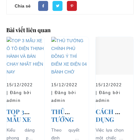
Chia sẻ
Bài viết liên quan
15/12/2022
15/12/2022
15/12/2022
| Đăng bởi
| Đăng bởi
| Đăng bởi
admin
admin
admin
TOP 3
THỦ
CÁCH SỬ
MẪU XE
TƯỚNG
DỤNG
Ô TÔ
CHÍNH
XE Ô TÔ
Kiểu dáng
Theo quyết
Việc lựa chọn
ĐIỆN
PHỦ
ĐIỆN ĐỂ
phong phú,
định số
một chiếc xe