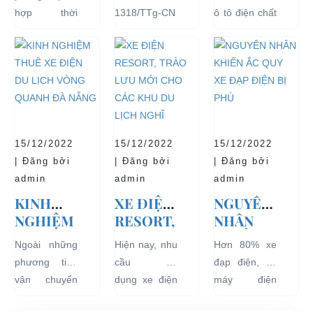
THỊNH
ĐỒNG Ý
TĂNG
hợp thời
1318/TTg-CN
ô tô điện chất
HÀNH VÀ
THÍ
TUỔI
trang, dễ
ngày
lượng tốt
BÁN
ĐIỂM XE
THỌ
dàng sử dụng
27/09/2018,
ngay từ đầu
CHẠY
ĐIỆN 04
CHO XE
mà thân thiện
Thủ tướng
sẽ mang lại
NHẤT
BÁNH
với môi
Chính phủ đã
hiệu quả sử
HIỆN
CHỞ
trường, đặc
đồng ý việc
dụng lâu dài
NAY
KHÁCH
biệt là an toàn
thí điểm việc
và bền đẹp.
DU LỊCH
với người sử
sử dụng các
Tuy nhiên
TẠI CÁC
15/12/2022
15/12/2022
15/12/2022
dụng, đó là
loại xe 4 bánh
bên...
KHU VỰC
| Đăng bởi
| Đăng bởi
| Đăng bởi
những ưu...
chạy bằng
HẠN
admin
admin
admin
năng lượng
CHẾ
KINH
XE ĐIỆN
NGUYÊN
điện...
NGHIỆM
RESORT,
NHÂN
THUÊ XE
TRÀO
KHIẾN
Ngoài những
Hiện nay, nhu
Hơn 80% xe
ĐIỆN DU
LƯU MỚI
ẮC QUY
phương tiện
cầu sử
đạp điện, xe
LỊCH
CHO
XE ĐẠP
vận chuyển
dụng xe điện
máy điện
VÒNG
CÁC KHU
ĐIỆN BỊ
như xích lô,
resort đang
đang lưu
QUANH
DU LỊCH
PHÙ