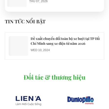
THU 07, 2026
Công an xác minh vụ tài xế xe điện du lịch gây
gổ khi đón du khách ở Quy Nhơn
TIN TỨC NỔI BẬT
MON 07, 2026
Đề xuất chuyển đổi toàn bộ xe buýt tại TP Hồ
Chí Minh sang xe điện từ năm 2026
WED 10, 2024
Đối tác & thương hiệu