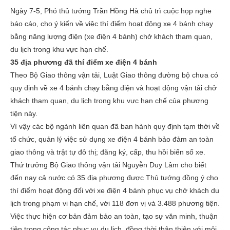
Ngày 7-5, Phó thủ tướng Trần Hồng Hà chủ trì cuộc họp nghe
báo cáo, cho ý kiến về việc thí điểm hoạt động xe 4 bánh chạy
bằng năng lượng điện (xe điện 4 bánh) chở khách tham quan,
du lịch trong khu vực hạn chế.
35 địa phương đã thí điểm xe điện 4 bánh
Theo Bộ Giao thông vận tải, Luật Giao thông đường bộ chưa có
quy định về xe 4 bánh chạy bằng điện và hoạt động vận tải chở
khách tham quan, du lịch trong khu vực hạn chế của phương
tiện này.
Vì vậy các bộ ngành liên quan đã ban hành quy định tạm thời về
tổ chức, quản lý việc sử dụng xe điện 4 bánh bảo đảm an toàn
giao thông và trật tự đô thị; đăng ký, cấp, thu hồi biển số xe.
Thứ trưởng Bộ Giao thông vận tải Nguyễn Duy Lâm cho biết
đến nay cả nước có 35 địa phương được Thủ tướng đồng ý cho
thí điểm hoạt động đối với xe điện 4 bánh phục vụ chở khách du
lịch trong phạm vi hạn chế, với 118 đơn vị và 3.488 phương tiện.
Việc thực hiện cơ bản đảm bảo an toàn, tạo sự văn minh, thuận
tiện trong công tác phục vụ du lịch, đồng thời thân thiện với môi