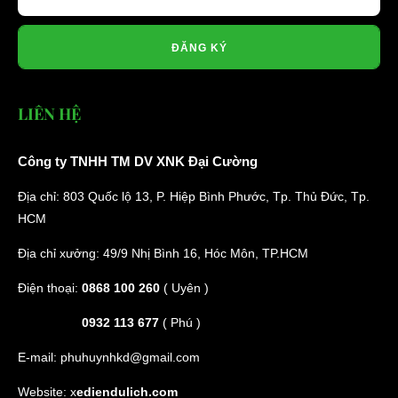
ĐĂNG KÝ
LIÊN HỆ
Công ty TNHH TM DV XNK Đại Cường
Địa chỉ: 803 Quốc lộ 13, P. Hiệp Bình Phước, Tp. Thủ Đức, Tp.
HCM
Địa chỉ xưởng: 49/9 Nhị Bình 16, Hóc Môn, TP.HCM
Điện thoại:
0868 100 260
( Uyên )
0932 113 677
( Phú )
E-mail:
phuhuynhkd@gmail.com
Website:
x
ediendulich.com