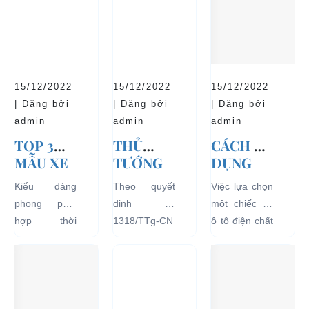
15/12/2022
15/12/2022
15/12/2022
| Đăng bởi
| Đăng bởi
| Đăng bởi
admin
admin
admin
TOP 3
THỦ
CÁCH SỬ
MẪU XE
TƯỚNG
DỤNG
Ô TÔ
CHÍNH
XE Ô TÔ
Kiểu dáng
Theo quyết
Việc lựa chọn
ĐIỆN
PHỦ
ĐIỆN ĐỂ
phong phú,
định số
một chiếc xe
THỊNH
ĐỒNG Ý
TĂNG
hợp thời
1318/TTg-CN
ô tô điện chất
HÀNH VÀ
THÍ
TUỔI
trang, dễ
ngày
lượng tốt
BÁN
ĐIỂM XE
THỌ
dàng sử dụng
27/09/2018,
ngay từ đầu
CHẠY
ĐIỆN 04
CHO XE
mà thân thiện
Thủ tướng
sẽ mang lại
NHẤT
BÁNH
với môi
Chính phủ đã
hiệu quả sử
HIỆN
CHỞ
trường, đặc
đồng ý việc
dụng lâu dài