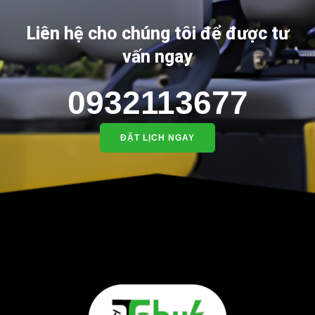
Liên hệ cho chúng tôi để được tư
vấn ngay
0932113677
ĐẶT LỊCH NGAY