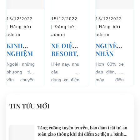
NAY
KHÁCH
biệt là an toàn
thí điểm việc
và bền đẹp.
DU LỊCH
với người sử
sử dụng các
Tuy nhiên
TẠI CÁC
15/12/2022
15/12/2022
15/12/2022
dụng, đó là
loại xe 4 bánh
bên...
KHU VỰC
| Đăng bởi
| Đăng bởi
| Đăng bởi
những ưu...
chạy bằng
HẠN
admin
admin
admin
năng lượng
CHẾ
KINH
XE ĐIỆN
NGUYÊN
điện...
NGHIỆM
RESORT,
NHÂN
THUÊ XE
TRÀO
KHIẾN
Ngoài những
Hiện nay, nhu
Hơn 80% xe
ĐIỆN DU
LƯU MỚI
ẮC QUY
phương tiện
cầu sử
đạp điện, xe
LỊCH
CHO
XE ĐẠP
vận chuyển
dụng xe điện
máy điện
VÒNG
CÁC KHU
ĐIỆN BỊ
như xích lô,
resort đang
đang lưu
QUANH
DU LỊCH
PHÙ
xe máy hay
tăng rất cao
hành tại Việt
ĐÀ NẴNG
NGHĨ
xe đạp, du
cho các khu
Nam đều sử
TIN TỨC MỚI
DƯỠNG.
khách khi đến
du lịch nghĩ
dụng nguồn
Đà Nẵng có
dưỡng trên
điện từ ắc
thể lựa chọn
khắp cả
quy. Do đó
Tăng cường tuyên truyền, bảo đảm trật tự, an
toàn giao thông khi thí điểm xe điện 4 bánh
cho mình
nước.
các trục trặc