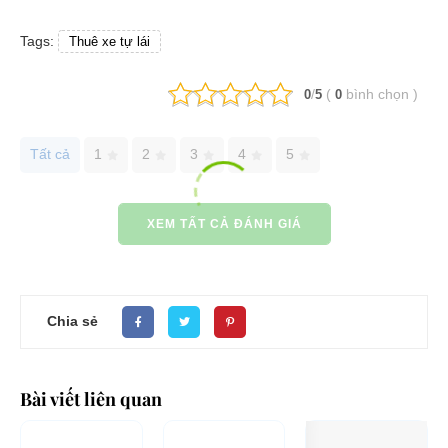
Tags:
Thuê xe tự lái
/
(
bình chọn
)
0
5
0
Tất cả
1
2
3
4
5
XEM TẤT CẢ ĐÁNH GIÁ
Chia sẻ
Bài viết liên quan