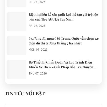
phục vụ du lịch
những
liên quan
FRI 07, 2026
chiếc xe điện
đến...
Đà...
Biệt thự liền kề sân golf: Lợi thế tạo giá trị độc
bản của The AGULA Tây Ninh
FRI 07, 2026
63,1% người mua ô tô Trung Quốc vẫn chọn xe
điện dù thị trường tháng 7 hạ nhiệt
MON 07, 2026
Bộ Thiết Bị Chẩn Đoán Và Lập Trình Điều
Khiển Xe Điện – Giải Pháp Bảo Trì Chuyên
Nghiệp
THU 07, 2026
Công an xác minh vụ tài xế xe điện du lịch gây
gổ khi đón du khách ở Quy Nhơn
TIN TỨC NỔI BẬT
MON 07, 2026