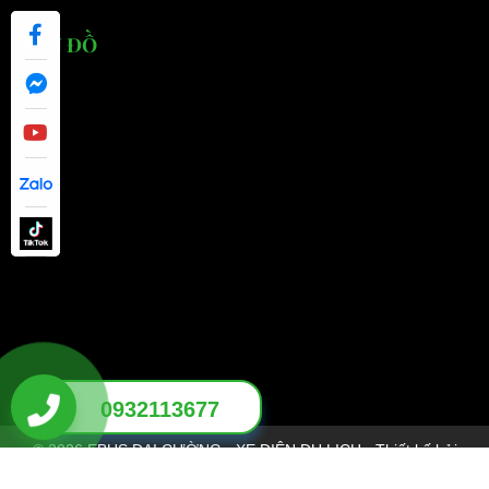
BẢN ĐỒ
0932113677
© 2026 EBUS ĐẠI CƯỜNG - XE ĐIỆN DU LỊCH - Thiết kế bởi
sikido.vn