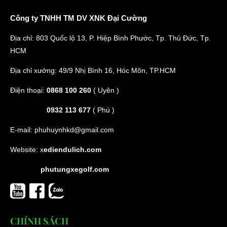
Công ty TNHH TM DV XNK Đại Cường
Địa chỉ: 803 Quốc lộ 13, P. Hiệp Bình Phước, Tp. Thủ Đức, Tp.
HCM
Địa chỉ xưởng: 49/9 Nhị Bình 16, Hóc Môn, TP.HCM
Điện thoại:
0868 100 260
( Uyên )
0932 113 677
( Phú )
E-mail:
phuhuynhkd@gmail.com
Website:
x
ediendulich.com
phutungxegolf.com
CHÍNH SÁCH