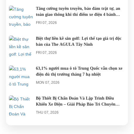
DƯỠNG.
thể lựa chọn
khắp cả
quy. Do đó
Tăng cường tuyên truyền, bảo đảm trật tự, an
toàn giao thông khi thí điểm xe điện 4 bánh
cho mình
nước.
các trục trặc
phục vụ du lịch
những
liên quan
FRI 07, 2026
chiếc xe điện
đến...
Đà...
Biệt thự liền kề sân golf: Lợi thế tạo giá trị độc
bản của The AGULA Tây Ninh
FRI 07, 2026
63,1% người mua ô tô Trung Quốc vẫn chọn xe
điện dù thị trường tháng 7 hạ nhiệt
MON 07, 2026
Bộ Thiết Bị Chẩn Đoán Và Lập Trình Điều
Khiển Xe Điện – Giải Pháp Bảo Trì Chuyên
Nghiệp
THU 07, 2026
Công an xác minh vụ tài xế xe điện du lịch gây