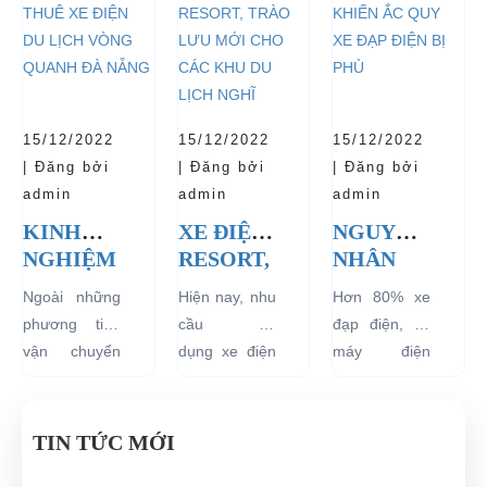
CHẠY
ĐIỆN 04
CHO XE
mà thân thiện
Thủ tướng
sẽ mang lại
NHẤT
BÁNH
với môi
Chính phủ đã
hiệu quả sử
HIỆN
CHỞ
trường, đặc
đồng ý việc
dụng lâu dài
NAY
KHÁCH
biệt là an toàn
thí điểm việc
và bền đẹp.
DU LỊCH
với người sử
sử dụng các
Tuy nhiên
TẠI CÁC
15/12/2022
15/12/2022
15/12/2022
dụng, đó là
loại xe 4 bánh
bên...
KHU
| Đăng bởi
| Đăng bởi
| Đăng bởi
những ưu...
chạy bằng
VỰC
admin
admin
admin
năng lượng
HẠN
KINH
XE ĐIỆN
NGUYÊN
điện...
CHẾ
NGHIỆM
RESORT,
NHÂN
THUÊ XE
TRÀO
KHIẾN
Ngoài những
Hiện nay, nhu
Hơn 80% xe
ĐIỆN DU
LƯU
ẮC QUY
phương tiện
cầu sử
đạp điện, xe
LỊCH
MỚI
XE ĐẠP
vận chuyển
dụng xe điện
máy điện
VÒNG
CHO
ĐIỆN BỊ
như xích lô,
resort đang
đang lưu
QUANH
CÁC
PHÙ
xe máy hay
tăng rất cao
hành tại Việt
ĐÀ
KHU DU
xe đạp, du
cho các khu
Nam đều sử
TIN TỨC MỚI
NẴNG
LỊCH
khách khi đến
du lịch nghĩ
dụng nguồn
NGHĨ
Đà Nẵng có
dưỡng trên
điện từ ắc