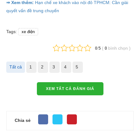
⇒ Xem thêm:
Hạn chế xe khách vào nội đô TPHCM: Cần giải
quyết vấn đề trung chuyển
Tags:
xe điện
/
(
bình chọn
)
0
5
0
Tất cả
1
2
3
4
5
XEM TẤT CẢ ĐÁNH GIÁ
Chia sẻ