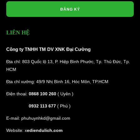
ĐĂNG KÝ
LIÊN HỆ
Công ty TNHH TM DV XNK Đại Cường
Địa chỉ: 803 Quốc lộ 13, P. Hiệp Bình Phước, Tp. Thủ Đức, Tp.
HCM
Địa chỉ xưởng: 49/9 Nhị Bình 16, Hóc Môn, TP.HCM
Điện thoại:
0868 100 260
( Uyên )
0932 113 677
( Phú )
E-mail:
phuhuynhkd@gmail.com
Website:
x
ediendulich.com