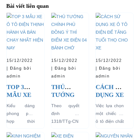
Bài viết liên quan
15/12/2022
15/12/2022
15/12/2022
| Đăng bởi
| Đăng bởi
| Đăng bởi
admin
admin
admin
TOP 3
THỦ
CÁCH SỬ
MẪU XE
TƯỚNG
DỤNG XE
Ô TÔ
CHÍNH
Ô TÔ
Kiểu dáng
Theo quyết
Việc lựa chọn
ĐIỆN
PHỦ
ĐIỆN ĐỂ
phong phú,
định số
một chiếc xe
THỊNH
ĐỒNG Ý
TĂNG
hợp thời
1318/TTg-CN
ô tô điện chất
HÀNH
THÍ
TUỔI
trang, dễ
ngày
lượng tốt
VÀ BÁN
ĐIỂM XE
THỌ
dàng sử dụng
27/09/2018,
ngay từ đầu