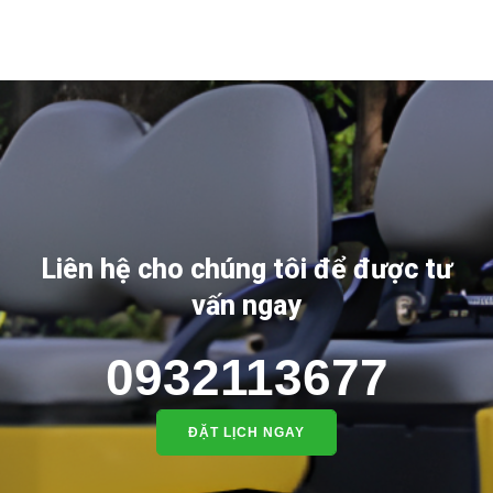
Liên hệ cho chúng tôi để được tư
vấn ngay
0932113677
ĐẶT LỊCH NGAY