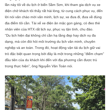
lần này tôi về du lịch ở biển Sầm Sơn, khi tham gia dịch vụ xe
điện chở khách tôi thấy rất hài lòng, từ cung cách phục vụ, đến
lời nói văn chào mời văn minh, lịch sự, xe đưa đi, đưa về đúng
địa điểm tôi cần. Tài xế xe điện ăn mặc gọn gàng, có đeo thẻ
nhân viên của HTX rất lịch sự, phục vụ tận tình, chu đáo.
“Du lịch hiện đại không chỉ cần hạ tầng đẹp hay dịch vụ đa
dạng, mà còn đòi hỏi môi trường du lịch văn minh, chuyên
nghiệp và an toàn. Trong đó, hoạt động vận tải du lịch giữ vai
trò đặc biệt quan trọng bởi đây là một trong những “điểm chạm”
đầu tiên của du khách khi đến với địa phương cần được trú
trọng thực hiện”, ông Nguyễn Văn Toán nói.