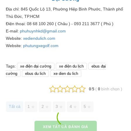
Địa chỉ: 845 Quốc Lộ 13, Phường Hiệp Bình Phước, Thành phố
Thủ Đức, TP.HCM
Điện thoại: 08 68 100 260 ( Châu ) - 093 211 3677 ( Phú )
E-mail:
phuhuynhkd@gmail.com
Website:
xediendulich.com
Website:
phutungxegolf.com
Tags:
xe điện đại cường
xe điện du lịch
ebus đại
cường
ebus du lich
xe dien du lich
/
(
bình chọn
)
0
5
0
Tất cả
1
2
3
4
5
XEM TẤT CẢ ĐÁNH GIÁ