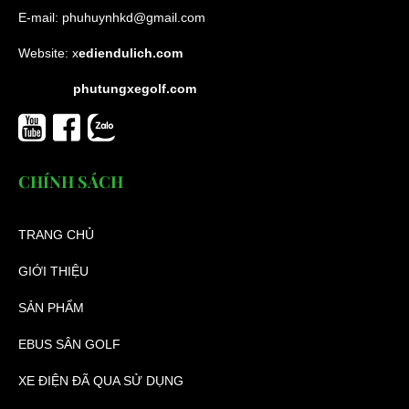
E-mail:
phuhuynhkd@gmail.com
Website:
x
ediendulich.com
phutungxegolf.com
CHÍNH SÁCH
TRANG CHỦ
GIỚI THIỆU
SẢN PHẨM
EBUS SÂN GOLF
XE ĐIỆN ĐÃ QUA SỬ DỤNG