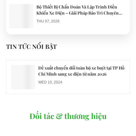
Bộ Thiết Bị Chẩn Đoán Và Lập Trình Điều
Khiển Xe Điện – Giải Pháp Bảo Trì Chuyên
Nghiệp
THU 07, 2026
Công an xác minh vụ tài xế xe điện du lịch gây
gổ khi đón du khách ở Quy Nhơn
TIN TỨC NỔI BẬT
MON 07, 2026
Đề xuất chuyển đổi toàn bộ xe buýt tại TP Hồ
Chí Minh sang xe điện từ năm 2026
WED 10, 2024
Đối tác & thương hiệu