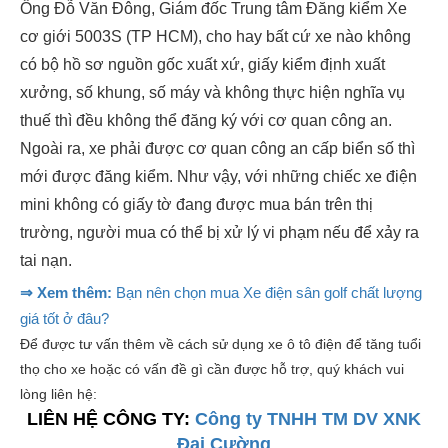
Ông Đỗ Văn Đông, Giám đốc Trung tâm Đăng kiểm Xe
cơ giới 5003S (TP HCM), cho hay bất cứ xe nào không
có bộ hồ sơ nguồn gốc xuất xứ, giấy kiểm định xuất
xưởng, số khung, số máy và không thực hiện nghĩa vụ
thuế thì đều không thể đăng ký với cơ quan công an.
Ngoài ra, xe phải được cơ quan công an cấp biển số thì
mới được đăng kiểm. Như vậy, với những chiếc xe điện
mini không có giấy tờ đang được mua bán trên thị
trường, người mua có thể bị xử lý vi phạm nếu để xảy ra
tai nạn.
⇒ Xem thêm:
Bạn nên chọn mua Xe điện sân golf chất lượng
giá tốt ở đâu?
Để được tư vấn thêm về cách sử dụng xe ô tô điện để tăng tuổi
thọ cho xe hoặc có vấn đề gì cần được hỗ trợ, quý khách vui
lòng liên hệ:
LIÊN HỆ CÔNG TY:
Công ty TNHH TM DV XNK
Đại Cường