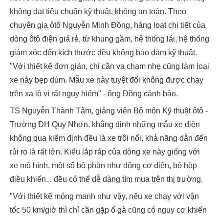
không đạt tiêu chuẩn kỹ thuật, không an toàn. Theo
chuyên gia ôtô Nguyễn Minh Đồng, hàng loạt chi tiết của
dòng ôtô điện giá rẻ, từ khung gầm, hệ thống lái, hệ thống
giảm xóc đến kích thước đều không bảo đảm kỹ thuật.
"Với thiết kế đơn giản, chỉ cần va chạm nhẹ cũng làm loại
xe này bẹp dúm. Mẫu xe này tuyệt đối không được chạy
trên xa lộ vì rất nguy hiểm" - ông Đồng cảnh báo.
TS Nguyễn Thành Tâm, giảng viên Bộ môn Kỹ thuật ôtô -
Trường ĐH Quy Nhơn, khẳng định những mẫu xe điện
không qua kiểm định đều là xe trôi nổi, khả năng dẫn đến
rủi ro là rất lớn. Kiểu lắp ráp của dòng xe này giống với
xe mô hình, một số bộ phận như động cơ điện, bộ hộp
điều khiển... đều có thể dễ dàng tìm mua trên thị trường.
"Với thiết kế mỏng manh như vậy, nếu xe chạy với vận
tốc 50 km/giờ thì chỉ cần gặp ổ gà cũng có nguy cơ khiến