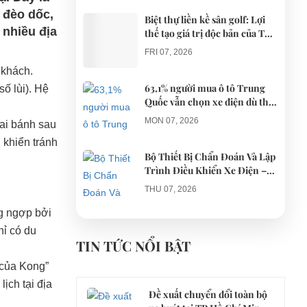
h đèo dốc,
Biệt thự liền kề sân golf: Lợi
 nhiều địa
thế tạo giá trị độc bản của The
AGULA Tây Ninh
FRI 07, 2026
 khách.
63,1% người mua ô tô Trung
ố lùi). Hệ
Quốc vẫn chọn xe điện dù thị
trường tháng 7 hạ nhiệt
MON 07, 2026
hai bánh sau
 khiển tránh
Bộ Thiết Bị Chẩn Đoán Và Lập
Trình Điều Khiển Xe Điện –
Giải Pháp Bảo Trì Chuyên
THU 07, 2026
Nghiệp
g ngợp bởi
Công an xác minh vụ tài xế xe
hỉ có du
điện du lịch gây gổ khi đón du
TIN TỨC NỔI BẬT
khách ở Quy Nhơn
MON 07, 2026
 của Kong”
ịch tại địa
Đề xuất chuyển đổi toàn bộ