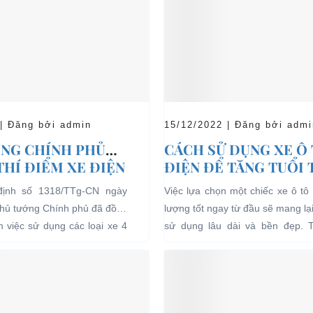
 | Đăng bởi admin
15/12/2022 | Đăng bởi admi
NG CHÍNH PHỦ
CÁCH SỬ DỤNG XE Ô
THÍ ĐIỂM XE ĐIỆN
ĐIỆN ĐỂ TĂNG TUỔI
 CHỞ KHÁCH DU
CHO XE
định số 1318/TTg-CN ngày
Việc lựa chọn một chiếc xe ô tô 
I CÁC KHU VỰC
Thủ tướng Chính phủ đã đồng
lượng tốt ngay từ đầu sẽ mang lạ
Ế
ểm việc sử dụng các loại xe 4
sử dụng lâu dài và bền đẹp. 
g năng lượng điện...
bên...