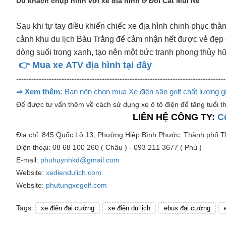
Du khách chụp hình với xe địa hình ở Đồi Cát Mũi Né
Sau khi tự tay điều khiển chiếc xe địa hình chinh phục t
cảnh khu du lịch Bàu Trắng để cảm nhận hết được vẻ đẹp c
dòng suối trong xanh, tạo nên một bức tranh phong thủy hữ
👉 Mua xe ATV địa hình tại đây
-----------------------------------------------------------------------------------
⇒ Xem thêm:
Bạn nên chọn mua Xe điện sân golf chất lượng gi
Để được tư vấn thêm về cách sử dụng xe ô tô điện để tăng tuổi th
LIÊN HỆ CÔNG TY:
C
Địa chỉ: 845 Quốc Lộ 13, Phường Hiệp Bình Phước, Thành phố 
Điện thoại: 08 68 100 260 ( Châu ) - 093 211 3677 ( Phú )
E-mail:
phuhuynhkd@gmail.com
Website:
xediendulich.com
Website:
phutungxegolf.com
Tags:
xe điện đại cường
xe điện du lịch
ebus đại cường