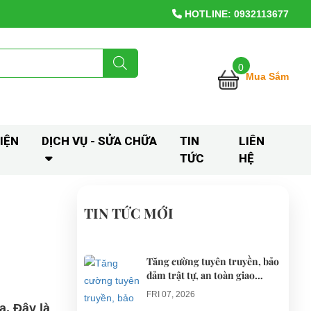
HOTLINE: 0932113677
0
Mua Sắm
IỆN
DỊCH VỤ - SỬA CHỮA
TIN
LIÊN
TỨC
HỆ
TIN TỨC MỚI
Tăng cường tuyên truyền, bảo
đảm trật tự, an toàn giao
thông khi thí điểm xe điện 4
FRI 07, 2026
bánh phục vụ du lịch
ạ. Đây là