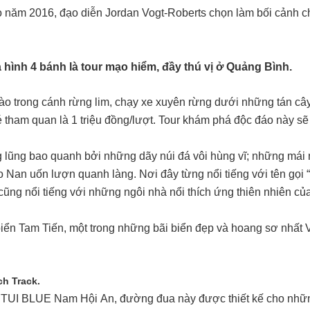
vào năm 2016, đạo diễn Jordan Vogt-Roberts chọn làm bối cảnh 
 hình 4 bánh là tour mạo hiểm, đầy thú vị ở Quảng Bình.
i vào trong cánh rừng lim, chạy xe xuyên rừng dưới những tán c
vé tham quan là 1 triệu đồng/lượt. Tour khám phá độc đáo này s
.
ng lũng bao quanh bởi những dãy núi đá vôi hùng vĩ; những mái
 Nan uốn lượn quanh làng. Nơi đây từng nổi tiếng với tên gọi “
cũng nổi tiếng với những ngôi nhà nổi thích ứng thiên nhiên c
biển Tam Tiến, một trong những bãi biển đẹp và hoang sơ nhất 
h Track.
 TUI BLUE Nam Hội An, đường đua này được thiết kế cho nhữ