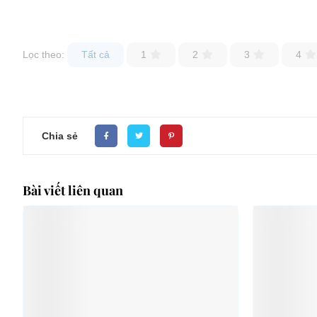
Lọc theo:
Tất cả
1
2
3
4
Chia sẻ
Bài viết liên quan