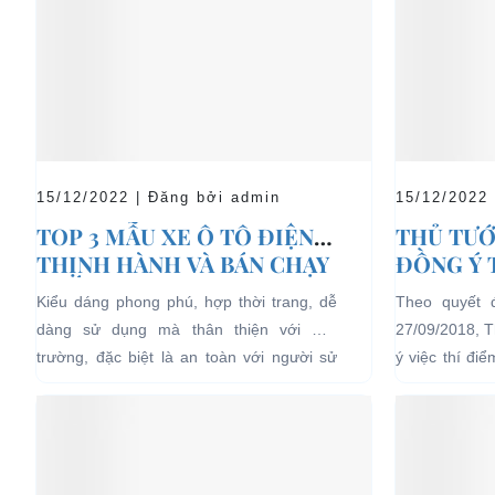
15/12/2022 | Đăng bởi admin
15/12/2022
TOP 3 MẪU XE Ô TÔ ĐIỆN
THỦ TƯỚ
THỊNH HÀNH VÀ BÁN CHẠY
ĐỒNG Ý 
NHẤT HIỆN NAY
04 BÁNH
Kiểu dáng phong phú, hợp thời trang, dễ
Theo quyết 
LỊCH TẠ
dàng sử dụng mà thân thiện với môi
27/09/2018, 
HẠN CH
trường, đặc biệt là an toàn với người sử
ý việc thí đi
dụng, đó là những ưu...
bánh chạy bằn