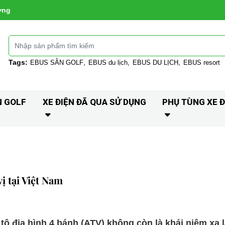
ờng
Tags:
EBUS SÂN GOLF
EBUS du lịch
EBUS DU LỊCH
EBUS resort
N GOLF
XE ĐIỆN ĐÃ QUA SỬ DỤNG
PHỤ TÙNG XE Đ
ị tại Việt Nam
 địa hình 4 bánh (ATV) không còn là khái niệm xa l