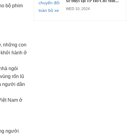
xe buýt tại TP Hồ Chí Minh
cho bộ phim
sang xe điện từ năm 2026
WED 10, 2024
ây, những con
ẽ khởi hành ở
 nhà ngói
vùng rốn lũ
ủa người dân
Việt Nam ở
ng người