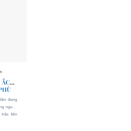
n
 ẮC
 PHÙ
điện đang
ụng nguồn
trặc liên