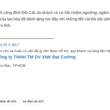
hành công đỉnh Đồi Cát, du khách có cơ hội chiêm ngưỡng, ngắm 
ủa tạo hóa đã dành tặng nơi đây với những đồi cát trải dài uố
u tình.
--------------------------------------------
á tốt ở đâu?
ọ cho xe hoặc có vấn đề gì cần được hỗ trợ, quý khách vui lòng liên hệ
ông ty TNHH TM DV XNK Đại Cường
Thủ Đức, TP.HCM
ebus du lich
xe dien du lich