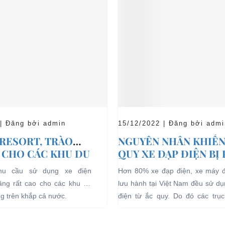
 | Đăng bởi admin
15/12/2022 | Đăng bởi admi
 RESORT, TRÀO
NGUYÊN NHÂN KHIẾN
 CHO CÁC KHU DU
QUY XE ĐẠP ĐIỆN BỊ
HĨ DƯỠNG.
nhu cầu sử dụng xe điện
Hơn 80% xe đạp điện, xe máy 
tăng rất cao cho các khu du
lưu hành tại Việt Nam đều sử d
ng trên khắp cả nước.
điện từ ắc quy. Do đó các trục 
quan đến...