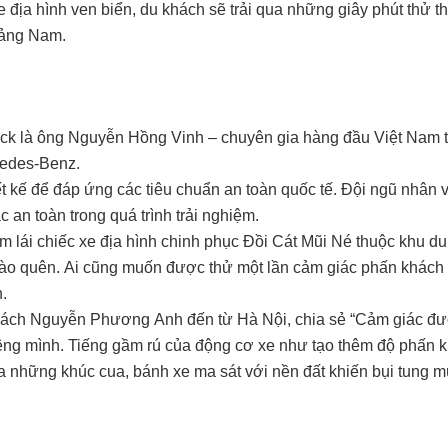
địa hình ven biển, du khách sẽ trải qua những giây phút thử t
uảng Nam.
k là ông Nguyễn Hồng Vinh – chuyên gia hàng đầu Việt Nam t
rcedes-Benz.
 kế để đáp ứng các tiêu chuẩn an toàn quốc tế. Đội ngũ nhân 
c an toàn trong quá trình trải nghiệm.
m lái chiếc xe địa hình chinh phục Đồi Cát Mũi Né thuộc khu du
nào quên. Ai cũng muốn được thử một lần cảm giác phấn khách 
.
khách Nguyễn Phương Anh đến từ Hà Nội, chia sẻ “Cảm giác đượ
iêng mình. Tiếng gầm rú của động cơ xe như tạo thêm độ phấn k
 những khúc cua, bánh xe ma sát với nền đất khiến bụi tung m