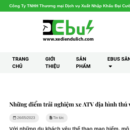
Công Ty TNHH Thương mại Dịch vụ Xuất Nhập Khẩu Đại Cư
TRANG
GIỚI
SẢN
EBUS SÂ
CHỦ
THIỆU
PHẨM
Những điểm trải nghiệm xe ATV địa hình thú v
26/05/2023
Tin tức
Với những du khách yêu thể thao mạo hiểm, mô tô