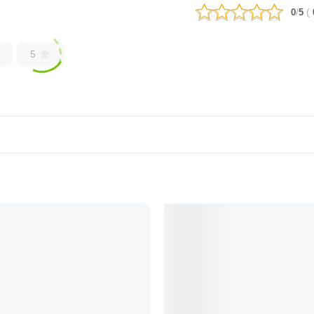
/
(
0
5
5