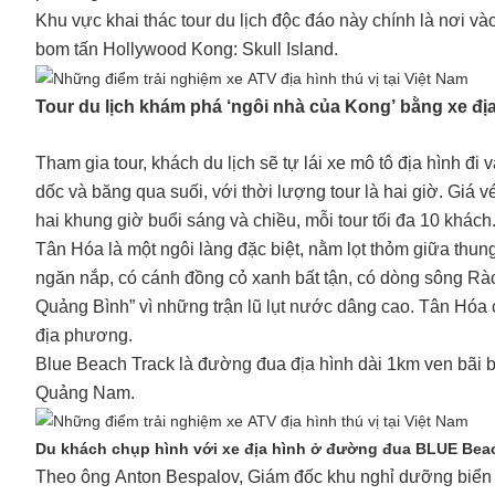
Khu vực khai thác tour du lịch độc đáo này chính là nơi 
bom tấn Hollywood Kong: Skull Island.
Tour du lịch khám phá ‘ngôi nhà của Kong’ bằng xe địa
Tham gia tour, khách du lịch sẽ tự lái xe mô tô địa hình đ
dốc và băng qua suối, với thời lượng tour là hai giờ. Giá 
hai khung giờ buổi sáng và chiều, mỗi tour tối đa 10 khách
Tân Hóa là một ngôi làng đặc biệt, nằm lọt thỏm giữa thu
ngăn nắp, có cánh đồng cỏ xanh bất tận, có dòng sông Rào
Quảng Bình” vì những trận lũ lụt nước dâng cao. Tân Hóa 
địa phương.
Blue Beach Track là đường đua địa hình dài 1km ven bãi 
Quảng Nam.
Du khách chụp hình với xe địa hình ở đường đua BLUE Beac
Theo ông Anton Bespalov, Giám đốc khu nghỉ dưỡng biển