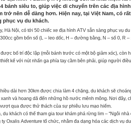
 bánh siêu to, giúp việc di chuyển trên các địa hìn
 trở nên dễ dàng hơn. Hiện nay, tại Việt Nam, có rất
ng phục vụ du khách.
 Hà Nội, có tới 50 chiếc xe địa hình ATV sẵn sàng phục vụ du
300cc gồm bốn số (L – leo dốc, H – đường bằng, N – số 0, R – s
được bố trí độc lập (mỗi bánh trước có một bộ giảm xóc), còn 
iết kế với nút nhấn ga phía tay cầm bên phải, giúp người điều
chiều dài hơn 30km được chia làm 4 chặng, du khách sẽ choán
ian xanh và hoang dã đến những hồ nước mênh mông. Nơi đây, c
hi vượt qua được thử thách của sự phiêu lưu mạo hiểm.
 du khách có thể tham gia tour khám phá rừng lim – “Ngôi nhà
 ty Oxalis Adventure tổ chức, nhằm đa dạng hóa các dịch vụ du l