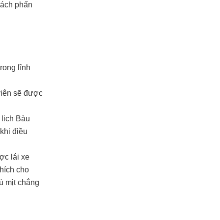
hách phấn
rong lĩnh
viên sẽ được
 lịch Bàu
khi điều
c lái xe
hích cho
ù mịt chẳng