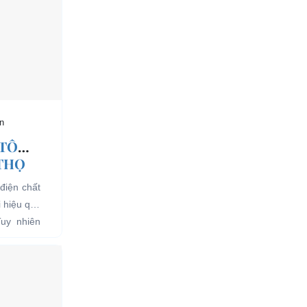
n
 TÔ
 THỌ
điện chất
i hiệu quả
Tuy nhiên