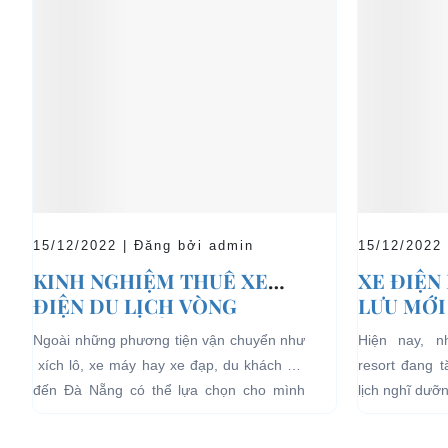
15/12/2022 | Đăng bởi admin
15/12/2022
KINH NGHIỆM THUÊ XE
XE ĐIỆN
ĐIỆN DU LỊCH VÒNG
LƯU MỚI
QUANH ĐÀ NẴNG
LỊCH NG
Ngoài những phương tiện vận chuyển như
Hiện nay, 
xích lô, xe máy hay xe đạp, du khách khi
resort đang 
đến Đà Nẵng có thể lựa chọn cho mình
lịch nghĩ dưỡ
những chiếc xe điện Đà...