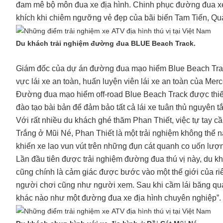
đam mê bộ môn đua xe địa hình. Chinh phục đường đua xe 
khích khi chiêm ngưỡng vẻ đẹp của bãi biển Tam Tiến, Q
Du khách trải nghiệm đường đua BLUE Beach Track.
Giám đốc của dự án đường đua mạo hiểm Blue Beach Trac
vực lái xe an toàn, huấn luyện viên lái xe an toàn của Me
Đường đua mạo hiểm off-road Blue Beach Track được thiết
đào tạo bài bản để đảm bảo tất cả lái xe tuân thủ nguyên tắ
Với rất nhiều du khách ghé thăm Phan Thiết, việc tự tay cầ
Trắng ở Mũi Né, Phan Thiết là một trải nghiệm không thể 
khiển xe lao vun vút trên những đụn cát quanh co uốn lượn
Lần đầu tiên được trải nghiệm đường đua thú vị này, du 
cũng chính là cảm giác được bước vào một thế giới của r
người chơi cũng như người xem. Sau khi cầm lái băng qua
khác nào như một đường đua xe địa hình chuyên nghiệp”.