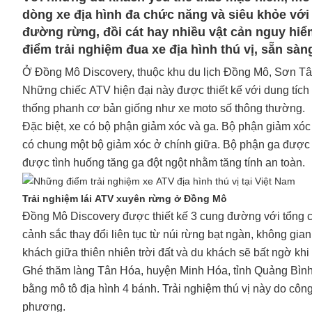
dòng xe địa hình đa chức năng và siêu khỏe với 4
đường rừng, đồi cát hay nhiều vật cản nguy hiểm
điểm trải nghiệm đua xe địa hình thú vị, sẵn sà
Ở Đồng Mô Discovery, thuộc khu du lịch Đồng Mô, Sơn Tây,
Những chiếc ATV hiện đại này được thiết kế với dung tích 
thống phanh cơ bản giống như xe moto số thông thường.
Ðặc biệt, xe có bộ phận giảm xóc và ga. Bộ phận giảm xóc 
có chung một bộ giảm xóc ở chính giữa. Bộ phận ga được th
được tình huống tăng ga đột ngột nhằm tăng tính an toàn.
Trải nghiệm lái ATV xuyên rừng ở Đồng Mô
Đồng Mô Discovery được thiết kế 3 cung đường với tổng 
cảnh sắc thay đổi liên tục từ núi rừng bạt ngàn, không g
khách giữa thiên nhiên trời đất và du khách sẽ bất ngờ k
Ghé thăm làng Tân Hóa, huyện Minh Hóa, tỉnh Quảng Bình,
bằng mô tô địa hình 4 bánh. Trải nghiệm thú vị này do công
phương.