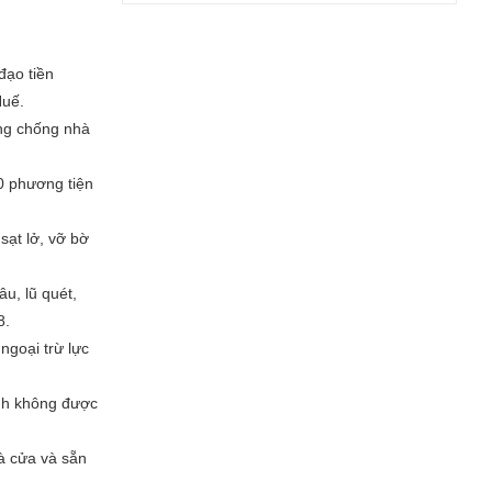
đạo tiền
Huế.
ằng chống nhà
0 phương tiện
sạt lở, vỡ bờ
u, lũ quét,
8.
ngoại trừ lực
ỉnh không được
à cửa và sẵn