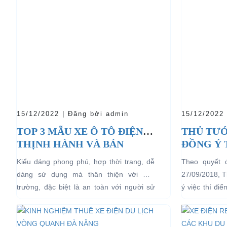
15/12/2022 | Đăng bởi admin
15/12/2022
TOP 3 MẪU XE Ô TÔ ĐIỆN
THỦ TƯỚ
THỊNH HÀNH VÀ BÁN
ĐỒNG Ý 
CHẠY NHẤT HIỆN NAY
04 BÁNH
Kiểu dáng phong phú, hợp thời trang, dễ
Theo quyết 
LỊCH TẠ
dàng sử dụng mà thân thiện với môi
27/09/2018, 
HẠN CH
trường, đặc biệt là an toàn với người sử
ý việc thí đi
dụng, đó là những ưu...
bánh chạy bằn