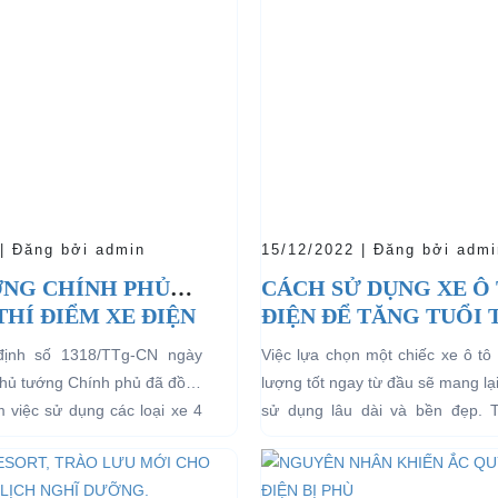
 | Đăng bởi admin
15/12/2022 | Đăng bởi admi
NG CHÍNH PHỦ
CÁCH SỬ DỤNG XE Ô
THÍ ĐIỂM XE ĐIỆN
ĐIỆN ĐỂ TĂNG TUỔI
 CHỞ KHÁCH DU
CHO XE
định số 1318/TTg-CN ngày
Việc lựa chọn một chiếc xe ô tô 
I CÁC KHU VỰC
Thủ tướng Chính phủ đã đồng
lượng tốt ngay từ đầu sẽ mang lạ
Ế
ểm việc sử dụng các loại xe 4
sử dụng lâu dài và bền đẹp. 
g năng lượng điện...
bên...