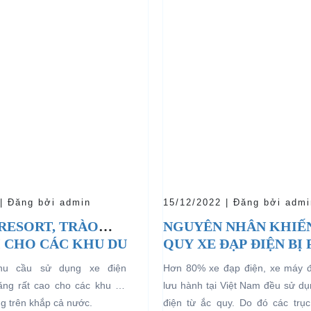
 | Đăng bởi admin
15/12/2022 | Đăng bởi admi
 RESORT, TRÀO
NGUYÊN NHÂN KHIẾ
 CHO CÁC KHU DU
QUY XE ĐẠP ĐIỆN BỊ
HĨ DƯỠNG.
nhu cầu sử dụng xe điện
Hơn 80% xe đạp điện, xe máy 
tăng rất cao cho các khu du
lưu hành tại Việt Nam đều sử d
ng trên khắp cả nước.
điện từ ắc quy. Do đó các trục 