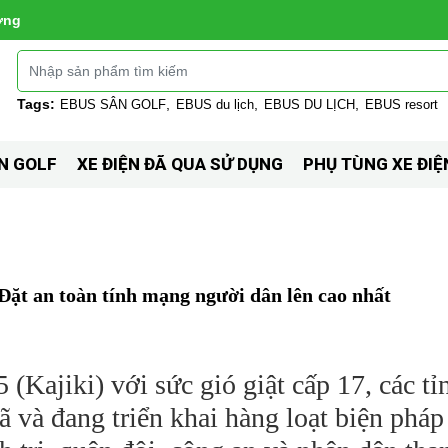
ờng
Tags:
EBUS SÂN GOLF
EBUS du lịch
EBUS DU LỊCH
EBUS resort
N GOLF
XE ĐIỆN ĐÃ QUA SỬ DỤNG
PHỤ TÙNG XE ĐIỆ
Đặt an toàn tính mạng người dân lên cao nhất
 (Kajiki) với sức gió giật cấp 17, các t
 và đang triển khai hàng loạt biện pháp