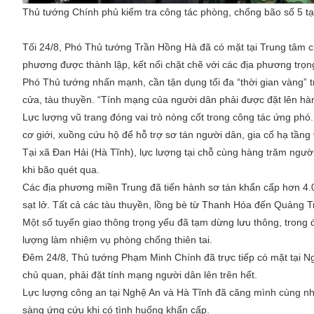
Thủ tướng Chính phủ kiểm tra công tác phòng, chống bão số 5 t
Tối 24/8, Phó Thủ tướng Trần Hồng Hà đã có mặt tại Trung tâm ch
phương được thành lập, kết nối chặt chẽ với các địa phương tr
Phó Thủ tướng nhấn mạnh, cần tận dụng tối đa “thời gian vàng” t
cửa, tàu thuyền. “Tính mạng của người dân phải được đặt lên hà
Lực lượng vũ trang đóng vai trò nòng cốt trong công tác ứng ph
cơ giới, xuồng cứu hộ để hỗ trợ sơ tán người dân, gia cố hạ tầng
Tại xã Đan Hải (Hà Tĩnh), lực lượng tại chỗ cùng hàng trăm ngư
khi bão quét qua.
Các địa phương miền Trung đã tiến hành sơ tán khẩn cấp hơn 4.00
sạt lở. Tất cả các tàu thuyền, lồng bè từ Thanh Hóa đến Quảng Tr
Một số tuyến giao thông trọng yếu đã tạm dừng lưu thông, trong 
lượng làm nhiệm vụ phòng chống thiên tai.
Đêm 24/8, Thủ tướng Phạm Minh Chính đã trực tiếp có mặt tại N
chủ quan, phải đặt tính mạng người dân lên trên hết.
Lực lượng công an tại Nghệ An và Hà Tĩnh đã căng mình cùng nhân
sàng ứng cứu khi có tình huống khẩn cấp.