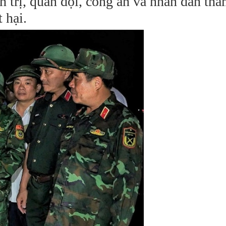
h trị, quân đội, công an và nhân dân tha
 hại.