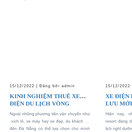
15/12/2022 | Đăng bởi admin
15/12/2022
KINH NGHIỆM THUÊ XE
XE ĐIỆN
ĐIỆN DU LỊCH VÒNG
LƯU MỚI
QUANH ĐÀ NẴNG
LỊCH NG
Ngoài những phương tiện vận chuyển như
Hiện nay, 
xích lô, xe máy hay xe đạp, du khách khi
resort đang 
đến Đà Nẵng có thể lựa chọn cho mình
lịch nghĩ dưỡ