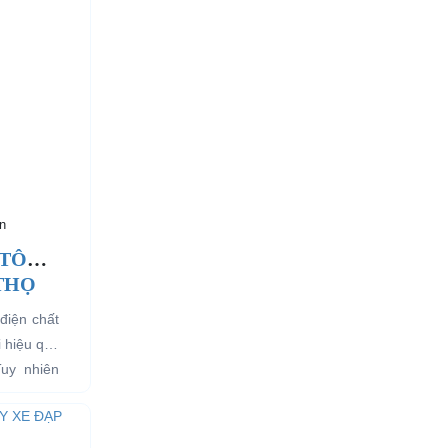
n
 TÔ
 THỌ
điện chất
i hiệu quả
Tuy nhiên