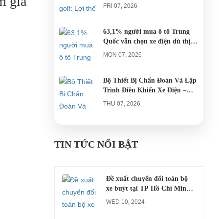
m gia
AGULA Tây Ninh
FRI 07, 2026
63,1% người mua ô tô Trung
Quốc vẫn chọn xe điện dù thị
trường tháng 7 hạ nhiệt
MON 07, 2026
Bộ Thiết Bị Chẩn Đoán Và Lập
Trình Điều Khiển Xe Điện –
Giải Pháp Bảo Trì Chuyên
THU 07, 2026
Nghiệp
Công an xác minh vụ tài xế xe
điện du lịch gây gổ khi đón du
TIN TỨC NỔI BẬT
khách ở Quy Nhơn
MON 07, 2026
Đề xuất chuyển đổi toàn bộ
xe buýt tại TP Hồ Chí Minh
sang xe điện từ năm 2026
WED 10, 2024