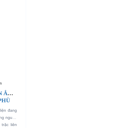
n
N ẮC
 PHÙ
điện đang
ụng nguồn
trặc liên