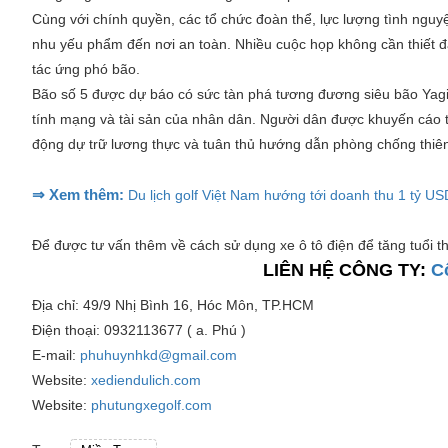
Cùng với chính quyền, các tổ chức đoàn thể, lực lượng tình nguy
nhu yếu phẩm đến nơi an toàn. Nhiều cuộc họp không cần thiết đ
tác ứng phó bão.
Bão số 5 được dự báo có sức tàn phá tương đương siêu bão Yagi
tính mạng và tài sản của nhân dân. Người dân được khuyến cáo tu
động dự trữ lương thực và tuân thủ hướng dẫn phòng chống thiên 
⇒ Xem thêm:
Du lịch golf Việt Nam hướng tới doanh thu 1 tỷ 
Để được tư vấn thêm về cách sử dụng xe ô tô điện để tăng tuổi th
LIÊN HỆ CÔNG TY:
C
Địa chỉ: 49/9 Nhị Bình 16, Hóc Môn, TP.HCM
Điện thoại: 0932113677 ( a. Phú )
E-mail:
phuhuynhkd@gmail.com
Website:
xediendulich.com
Website:
phutungxegolf.com