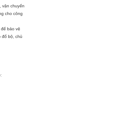
n, vận chuyển
ung cho công
 để bảo vệ
o đổ bộ, chủ
: