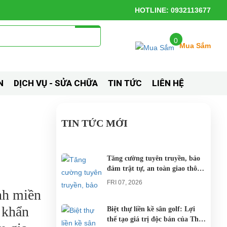
HOTLINE: 0932113677
0
Mua Sắm
N
DỊCH VỤ - SỬA CHỮA
TIN TỨC
LIÊN HỆ
TIN TỨC MỚI
Tăng cường tuyên truyền, bảo
đảm trật tự, an toàn giao thông
khi thí điểm xe điện 4 bánh
FRI 07, 2026
phục vụ du lịch
ỉnh miền
 khẩn
Biệt thự liền kề sân golf: Lợi
thế tạo giá trị độc bản của The