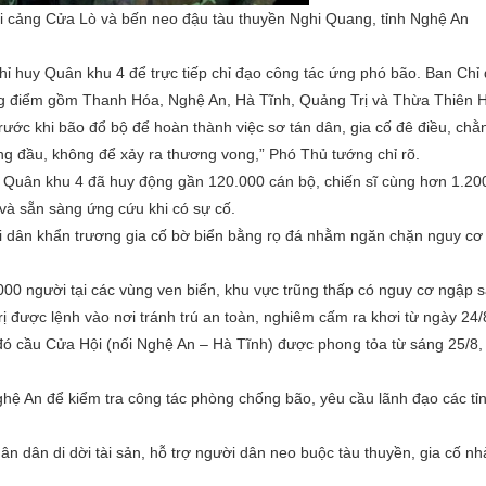
ại cảng Cửa Lò và bến neo đậu tàu thuyền Nghi Quang, tỉnh Nghệ An
ỉ huy Quân khu 4 để trực tiếp chỉ đạo công tác ứng phó bão. Ban Chỉ 
ọng điểm gồm Thanh Hóa, Nghệ An, Hà Tĩnh, Quảng Trị và Thừa Thiên 
rước khi bão đổ bộ để hoàn thành việc sơ tán dân, gia cố đê điều, ch
ng đầu, không để xảy ra thương vong,” Phó Thủ tướng chỉ rõ.
ó. Quân khu 4 đã huy động gần 120.000 cán bộ, chiến sĩ cùng hơn 1.20
 và sẵn sàng ứng cứu khi có sự cố.
ời dân khẩn trương gia cố bờ biển bằng rọ đá nhằm ngăn chặn nguy cơ 
0 người tại các vùng ven biển, khu vực trũng thấp có nguy cơ ngập sâ
ị được lệnh vào nơi tránh trú an toàn, nghiêm cấm ra khơi từ ngày 24/
đó cầu Cửa Hội (nối Nghệ An – Hà Tĩnh) được phong tỏa từ sáng 25/8, 
ghệ An để kiểm tra công tác phòng chống bão, yêu cầu lãnh đạo các t
 dân di dời tài sản, hỗ trợ người dân neo buộc tàu thuyền, gia cố nh