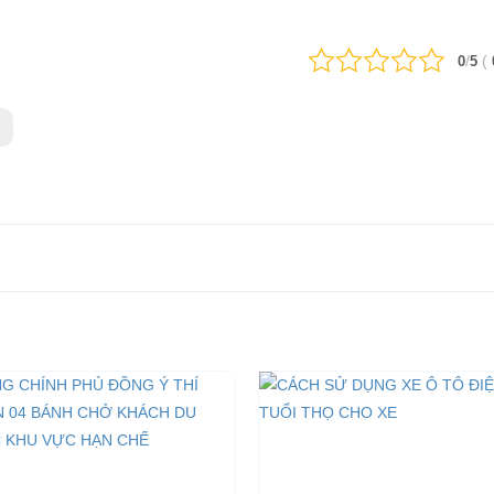
/
(
0
5