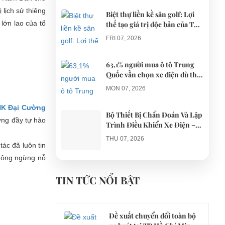
 lịch sử thiêng
Biệt thự liền kề sân golf: Lợi
lớn lao của tổ
thế tạo giá trị độc bản của The
AGULA Tây Ninh
FRI 07, 2026
63,1% người mua ô tô Trung
Quốc vẫn chọn xe điện dù thị
trường tháng 7 hạ nhiệt
MON 07, 2026
NK Đại Cường
Bộ Thiết Bị Chẩn Đoán Và Lập
ờng đầy tự hào
Trình Điều Khiển Xe Điện –
Giải Pháp Bảo Trì Chuyên
THU 07, 2026
Nghiệp
ác đã luôn tin
không ngừng nỗ
Công an xác minh vụ tài xế xe
điện du lịch gây gổ khi đón du
TIN TỨC NỔI BẬT
khách ở Quy Nhơn
MON 07, 2026
Đề xuất chuyển đổi toàn bộ