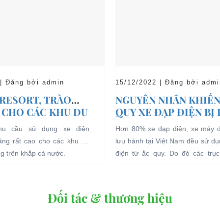
 | Đăng bởi admin
15/12/2022 | Đăng bởi admi
 RESORT, TRÀO
NGUYÊN NHÂN KHIẾN
 CHO CÁC KHU DU
QUY XE ĐẠP ĐIỆN BỊ
HĨ DƯỠNG.
nhu cầu sử dụng xe điện
Hơn 80% xe đạp điện, xe máy 
tăng rất cao cho các khu du
lưu hành tại Việt Nam đều sử d
ng trên khắp cả nước.
điện từ ắc quy. Do đó các trục 
quan đến...
Đối tác & thương hiệu