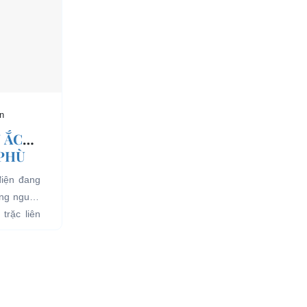
n
 ẮC
 PHÙ
điện đang
ụng nguồn
trặc liên