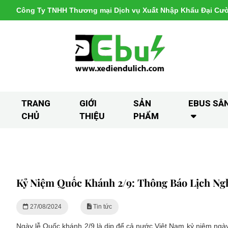
Công Ty TNHH Thương mại Dịch vụ Xuất Nhập Khẩu Đại Cư
TRANG
GIỚI
SẢN
EBUS SÂ
CHỦ
THIỆU
PHẨM
Kỷ Niệm Quốc Khánh 2/9: Thông Báo Lịch N
27/08/2024
Tin tức
Ngày lễ Quốc khánh 2/9 là dịp để cả nước Việt Nam kỷ niệm ngà