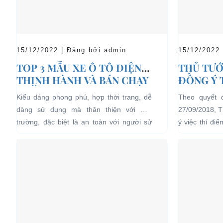
15/12/2022 | Đăng bởi admin
15/12/2022
TOP 3 MẪU XE Ô TÔ ĐIỆN
THỦ TƯỚ
THỊNH HÀNH VÀ BÁN CHẠY
ĐỒNG Ý 
NHẤT HIỆN NAY
04 BÁNH
Kiểu dáng phong phú, hợp thời trang, dễ
Theo quyết 
LỊCH TẠ
dàng sử dụng mà thân thiện với môi
27/09/2018, 
HẠN CH
trường, đặc biệt là an toàn với người sử
ý việc thí đi
dụng, đó là những ưu...
bánh chạy bằn