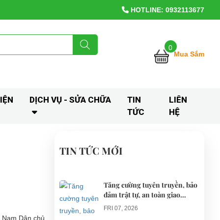
HOTLINE: 0932113677
0
Mua Sắm
IỆN
DỊCH VỤ - SỬA CHỮA
TIN
LIÊN
TỨC
HỆ
TIN TỨC MỚI
Tăng cường tuyên truyền, bảo
đảm trật tự, an toàn giao
thông khi thí điểm xe điện 4
FRI 07, 2026
bánh phục vụ du lịch
ệt Nam Dân chủ