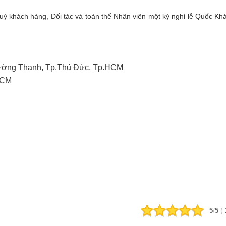
uý khách hàng, Đối tác và toàn thể Nhân viên một kỳ nghỉ lễ Quốc Khá
rường Thạnh, Tp.Thủ Đức, Tp.HCM
.HCM
/
(
5
5