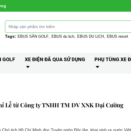
ờng
Tags:
EBUS SÂN GOLF
EBUS du lịch
EBUS DU LỊCH
EBUS resort
N GOLF
XE ĐIỆN ĐÃ QUA SỬ DỤNG
PHỤ TÙNG XE Đ
ghỉ Lễ từ Công ty TNHH TM DV XNK Đại Cường
y Chủ tịch Hồ Chí Minh đọc Tuyên ngôn Độc lập, khai sinh ra nước Vi