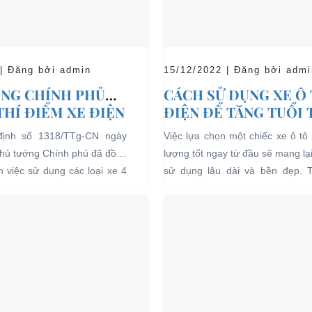
 | Đăng bởi admin
15/12/2022 | Đăng bởi admi
NG CHÍNH PHỦ
CÁCH SỬ DỤNG XE Ô
THÍ ĐIỂM XE ĐIỆN
ĐIỆN ĐỂ TĂNG TUỔI
 CHỞ KHÁCH DU
CHO XE
định số 1318/TTg-CN ngày
Việc lựa chọn một chiếc xe ô tô 
I CÁC KHU VỰC
Thủ tướng Chính phủ đã đồng
lượng tốt ngay từ đầu sẽ mang lạ
Ế
ểm việc sử dụng các loại xe 4
sử dụng lâu dài và bền đẹp. 
g năng lượng điện...
bên...