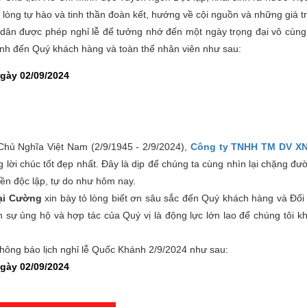
lòng tự hào và tinh thần đoàn kết, hướng về cội nguồn và những giá trị
 dân được phép nghỉ lễ để tưởng nhớ đến một ngày trọng đại vô cùng 
ánh đến Quý khách hàng và toàn thể nhân viên như sau:
ngày 02/09/2024
ủ Nghĩa Việt Nam (2/9/1945 - 2/9/2024),
Công ty TNHH TM DV X
 lời chúc tốt đẹp nhất. Đây là dịp để chúng ta cùng nhìn lại chặng đư
nền độc lập, tự do như hôm nay.
ại Cường
xin bày tỏ lòng biết ơn sâu sắc đến Quý khách hàng và Đối t
h sự ủng hộ và hợp tác của Quý vị là động lực lớn lao để chúng tôi 
thông báo lịch nghỉ lễ Quốc Khánh 2/9/2024 như sau:
ngày 02/09/2024