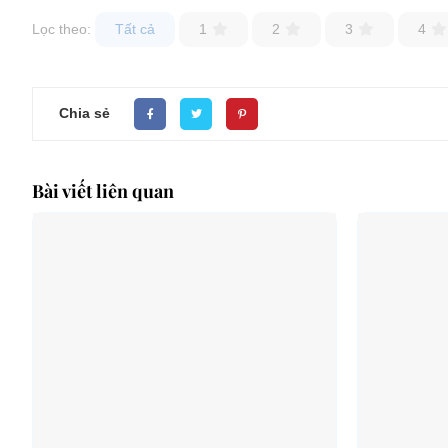
Lọc theo:
Tất cả
1
2
3
4
Chia sẻ
Bài viết liên quan