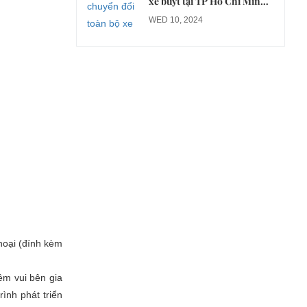
xe buýt tại TP Hồ Chí Minh
sang xe điện từ năm 2026
WED 10, 2024
hoại (đính kèm
ềm vui bên gia
ình phát triển