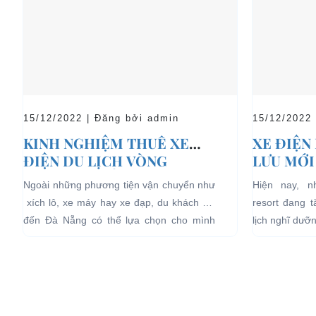
15/12/2022 | Đăng bởi admin
15/12/2022
KINH NGHIỆM THUÊ XE
XE ĐIỆN
ĐIỆN DU LỊCH VÒNG
LƯU MỚI
QUANH ĐÀ NẴNG
LỊCH NG
Ngoài những phương tiện vận chuyển như
Hiện nay, 
xích lô, xe máy hay xe đạp, du khách khi
resort đang 
đến Đà Nẵng có thể lựa chọn cho mình
lịch nghĩ dưỡ
những chiếc xe điện Đà...