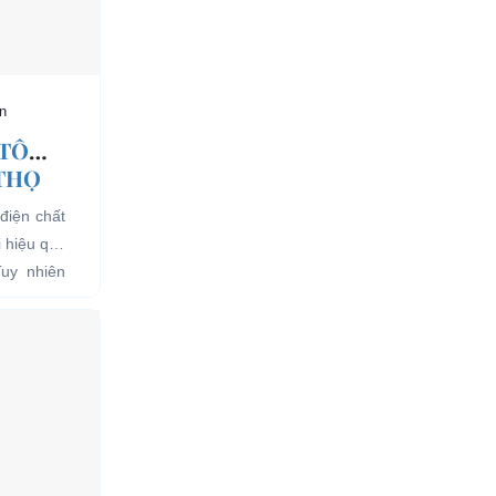
n
 TÔ
 THỌ
điện chất
i hiệu quả
Tuy nhiên