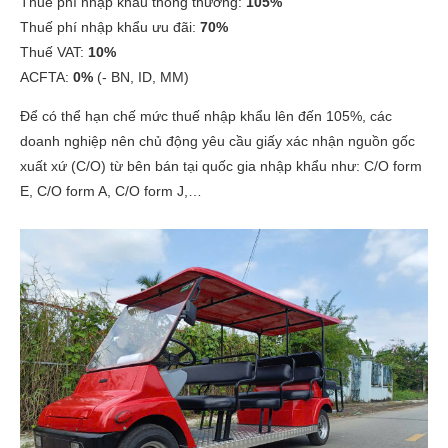
Thuế phí nhập khẩu thông thường:
105%
Thuế phí nhập khẩu ưu đãi:
70%
Thuế VAT:
10%
ACFTA:
0%
(- BN, ID, MM)
Để có thể hạn chế mức thuế nhập khẩu lên đến 105%, các
doanh nghiệp nên chủ động yêu cầu giấy xác nhận nguồn gốc
xuất xứ (C/O) từ bên bán tại quốc gia nhập khẩu như: C/O form
E, C/O form A, C/O form J,…