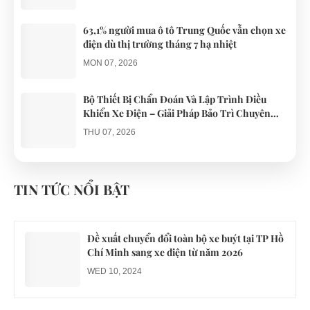
63,1% người mua ô tô Trung Quốc vẫn chọn xe
điện dù thị trường tháng 7 hạ nhiệt
MON 07, 2026
Bộ Thiết Bị Chẩn Đoán Và Lập Trình Điều
Khiển Xe Điện – Giải Pháp Bảo Trì Chuyên
Nghiệp
THU 07, 2026
Công an xác minh vụ tài xế xe điện du lịch gây
gổ khi đón du khách ở Quy Nhơn
TIN TỨC NỔI BẬT
MON 07, 2026
Đề xuất chuyển đổi toàn bộ xe buýt tại TP Hồ
Chí Minh sang xe điện từ năm 2026
WED 10, 2024