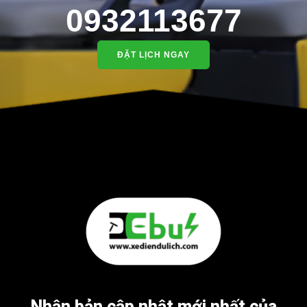
0932113677
ĐẶT LỊCH NGAY
Nhận bản cập nhật mới nhất của