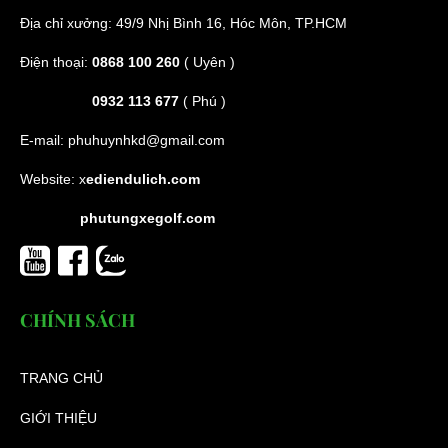
Địa chỉ xưởng: 49/9 Nhị Bình 16, Hóc Môn, TP.HCM
Điện thoại:
0868 100 260
( Uyên )
0932 113 677
( Phú )
E-mail:
phuhuynhkd@gmail.com
Website:
x
ediendulich.com
phutungxegolf.com
CHÍNH SÁCH
TRANG CHỦ
GIỚI THIỆU