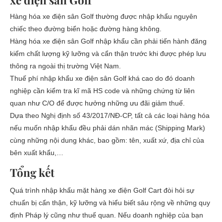
xe điện sân Golf
Hàng hóa xe điện sân Golf thường được nhập khẩu nguyên
chiếc theo đường biển hoặc đường hàng không.
Hàng hóa xe điện sân Golf nhập khẩu cần phải tiến hành đăng
kiểm chất lượng kỹ lưỡng và cẩn thận trước khi được phép lưu
thông ra ngoài thị trường Việt Nam.
Thuế phí nhập khẩu xe điện sân Golf khá cao do đó doanh
nghiệp cần kiểm tra kĩ mã HS code và những chứng từ liên
quan như C/O để được hưởng những ưu đãi giảm thuế.
Dựa theo Nghị định số 43/2017/NĐ-CP, tất cả các loại hàng hóa
nếu muốn nhập khẩu đều phải dán nhãn mác (Shipping Mark)
cùng những nội dung khác, bao gồm: tên, xuất xứ, địa chỉ của
bên xuất khẩu,…
Tổng kết
Quá trình nhập khẩu mặt hàng xe điện Golf Cart đòi hỏi sự
chuẩn bị cẩn thận, kỹ lưỡng và hiểu biết sâu rộng về những quy
định Pháp lý cũng như thuế quan. Nếu doanh nghiệp của bạn