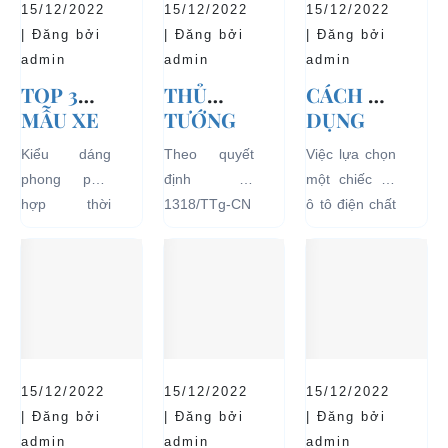
15/12/2022
15/12/2022
15/12/2022
| Đăng bởi
| Đăng bởi
| Đăng bởi
admin
admin
admin
TOP 3
THỦ
CÁCH SỬ
MẪU XE
TƯỚNG
DỤNG
Ô TÔ
CHÍNH
XE Ô TÔ
Kiểu dáng
Theo quyết
Việc lựa chọn
ĐIỆN
PHỦ
ĐIỆN ĐỂ
phong phú,
định số
một chiếc xe
THỊNH
ĐỒNG Ý
TĂNG
hợp thời
1318/TTg-CN
ô tô điện chất
HÀNH VÀ
THÍ
TUỔI
trang, dễ
ngày
lượng tốt
BÁN
ĐIỂM XE
THỌ
dàng sử dụng
27/09/2018,
ngay từ đầu
CHẠY
ĐIỆN 04
CHO XE
mà thân thiện
Thủ tướng
sẽ mang lại
NHẤT
BÁNH
với môi
Chính phủ đã
hiệu quả sử
HIỆN
CHỞ
trường, đặc
đồng ý việc
dụng lâu dài
NAY
KHÁCH
biệt là an toàn
thí điểm việc
và bền đẹp.
DU LỊCH
với người sử
sử dụng các
Tuy nhiên
TẠI CÁC
15/12/2022
15/12/2022
15/12/2022
dụng, đó là
loại xe 4 bánh
bên...
KHU VỰC
| Đăng bởi
| Đăng bởi
| Đăng bởi
những ưu...
chạy bằng
HẠN
admin
admin
admin