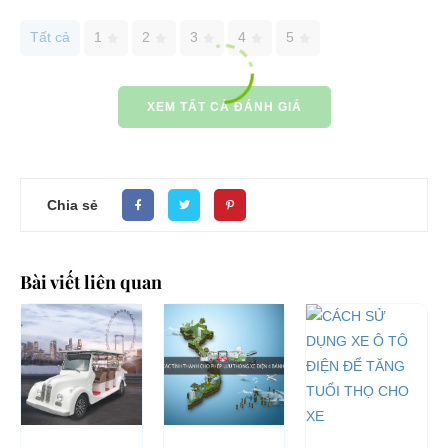
Tất cả
1
2
3
4
5
XEM TẤT CẢ ĐÁNH GIÁ
Chia sẻ
Bài viết liên quan