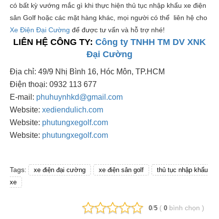
có bất kỳ vướng mắc gì khi thực hiện thủ tục nhập khẩu xe điện
sân Golf hoặc các mặt hàng khác, mọi người có thể liên hệ cho
Xe Điện Đại Cường
để được tư vấn và hỗ trợ nhé!
LIÊN HỆ CÔNG TY:
Công ty TNHH TM DV XNK
Đại Cường
Địa chỉ: 49/9 Nhị Bình 16, Hóc Môn, TP.HCM
Điện thoại: 0932 113 677
E-mail:
phuhuynhkd@gmail.com
Website:
xediendulich.com
Website:
phutungxegolf.com
Website:
phutungxegolf.com
Tags:
xe điện đại cường
xe điện sân golf
thủ tục nhập khẩu
xe
/
(
bình chọn
)
0
5
0