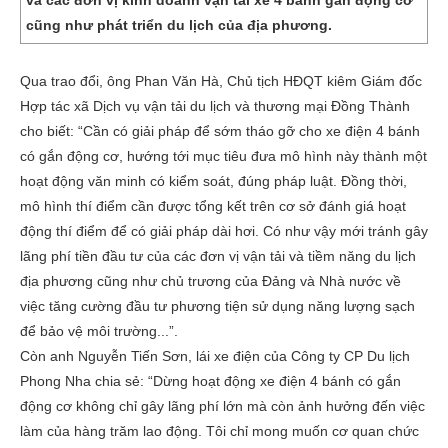
và các đơn vị kinh doanh vận tải xe 4 bánh gắn động cơ
cũng như phát triển du lịch của địa phương.
Qua trao đổi, ông Phan Văn Hà, Chủ tịch HĐQT kiêm Giám đốc
Hợp tác xã Dịch vụ vận tải du lịch và thương mại Đồng Thành
cho biết: “Cần có giải pháp để sớm tháo gỡ cho xe điện 4 bánh
có gắn động cơ, hướng tới mục tiêu đưa mô hình này thành một
hoạt động văn minh có kiểm soát, đúng pháp luật. Đồng thời,
mô hình thí điểm cần được tổng kết trên cơ sở đánh giá hoạt
động thí điểm để có giải pháp dài hơi. Có như vậy mới tránh gây
lãng phí tiền đầu tư của các đơn vị vận tải và tiềm năng du lịch
địa phương cũng như chủ trương của Đảng và Nhà nước về
việc tăng cường đầu tư phương tiện sử dụng năng lượng sạch
để bảo vệ môi trường...”.
Còn anh Nguyễn Tiến Sơn, lái xe điện của Công ty CP Du lịch
Phong Nha chia sẻ: “Dừng hoạt động xe điện 4 bánh có gắn
động cơ không chỉ gây lãng phí lớn mà còn ảnh hưởng đến việc
làm của hàng trăm lao động. Tôi chỉ mong muốn cơ quan chức