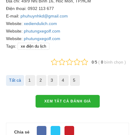
Địa chỉ: 49/9 Nhị Bình 16, Hóc Môn, TP.HCM
Điện thoại: 0932 113 677
E-mail:
phuhuynhkd@gmail.com
Website:
xediendulich.com
Website:
phutungxegolf.com
Website:
phutungxegolf.com
Tags:
xe điện du lịch
/
(
bình chọn
)
0
5
0
Tất cả
1
2
3
4
5
XEM TẤT CẢ ĐÁNH GIÁ
Chia sẻ