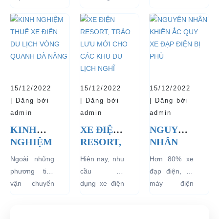
HÀNH
THÍ
TUỔI
trang, dễ
ngày
lượng tốt
VÀ BÁN
ĐIỂM XE
THỌ
dàng sử dụng
27/09/2018,
ngay từ đầu
CHẠY
ĐIỆN 04
CHO XE
mà thân thiện
Thủ tướng
sẽ mang lại
NHẤT
BÁNH
với môi
Chính phủ đã
hiệu quả sử
HIỆN
CHỞ
trường, đặc
đồng ý việc
dụng lâu dài
NAY
KHÁCH
biệt là an toàn
thí điểm việc
và bền đẹp.
DU LỊCH
với người sử
sử dụng các
Tuy nhiên
TẠI CÁC
15/12/2022
15/12/2022
15/12/2022
dụng, đó là
loại xe 4 bánh
bên...
KHU
| Đăng bởi
| Đăng bởi
| Đăng bởi
những ưu...
chạy bằng
VỰC
admin
admin
admin
năng lượng
HẠN
KINH
XE ĐIỆN
NGUYÊN
điện...
CHẾ
NGHIỆM
RESORT,
NHÂN
THUÊ XE
TRÀO
KHIẾN
Ngoài những
Hiện nay, nhu
Hơn 80% xe
ĐIỆN DU
LƯU
ẮC QUY
phương tiện
cầu sử
đạp điện, xe
LỊCH
MỚI
XE ĐẠP
vận chuyển
dụng xe điện
máy điện
VÒNG
CHO
ĐIỆN BỊ
như xích lô,
resort đang
đang lưu
QUANH
CÁC
PHÙ
xe máy hay
tăng rất cao
hành tại Việt
ĐÀ
KHU DU