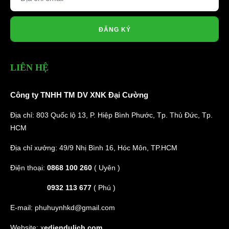
ĐĂNG KÝ
LIÊN HỆ
Công ty TNHH TM DV XNK Đại Cường
Địa chỉ: 803 Quốc lộ 13, P. Hiệp Bình Phước, Tp. Thủ Đức, Tp.
HCM
Địa chỉ xưởng: 49/9 Nhị Bình 16, Hóc Môn, TP.HCM
Điện thoại:
0868 100 260
( Uyên )
0932 113 677
( Phú )
E-mail:
phuhuynhkd@gmail.com
Website:
x
ediendulich.com