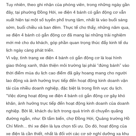
Tuy nhiên, theo ghi nhận của phóng viên, trong những ngày gần
đây, tại phường Đồng Hới, xe điện 4 bánh có gắn động cơ vẫn
xuất hiện tại một số tuyến phố trung tâm, nhất là vào buổi sáng
sớm, buổi chiều và ban đêm. Thực tế cho thấy, những năm qua,
xe điện 4 bánh có gắn động cơ đã mang lại những trải nghiệm
mới mẻ cho du khách, góp phần quan trọng thúc đẩy kinh tế du
lịch ngày càng phát triển.
Vì vậy, tình trạng xe điện 4 bánh có gắn động cơ là loại hình
giao thông xanh, thân thiện môi trường lại phải “đứng bánh” vào
thời điểm mùa du lịch cao điểm đã gây hoang mang cho người
lao động và ảnh hưởng trực tiếp đến hoạt động kinh doanh vận
tải của nhiều doanh nghiệp, đặc biệt là trong lĩnh vực du lịch.
“Việc dừng hoạt động xe điện 4 bánh có gắn động cơ gây khó
khăn, ảnh hưởng trực tiếp đến hoạt động kinh doanh của doanh
nghiệp. Bởi lẽ, khách du lịch trong quá trình di chuyển quãng
đường ngắn, như: Đi tắm biển, chợ Đồng Hới, Quảng trường Hồ
Chí Minh... thì xe điện là lựa chọn tối ưu. Do đó, hoạt động của
xe điện là cần thiết, nhất là đối với các cơ sở nghỉ dưỡng xa khu