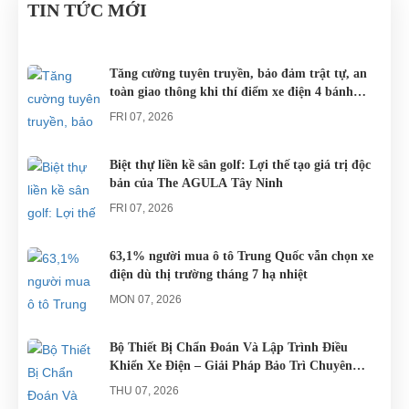
xe đạp, du
cho các khu
Nam đều sử
TIN TỨC MỚI
NẴNG
LỊCH
khách khi đến
du lịch nghĩ
dụng nguồn
NGHĨ
Đà Nẵng có
dưỡng trên
điện từ ắc
DƯỠNG.
thể lựa chọn
khắp cả
quy. Do đó
Tăng cường tuyên truyền, bảo đảm trật tự, an
toàn giao thông khi thí điểm xe điện 4 bánh
cho mình
nước.
các trục trặc
phục vụ du lịch
những
liên quan
FRI 07, 2026
chiếc xe điện
đến...
Đà...
Biệt thự liền kề sân golf: Lợi thế tạo giá trị độc
bản của The AGULA Tây Ninh
FRI 07, 2026
63,1% người mua ô tô Trung Quốc vẫn chọn xe
điện dù thị trường tháng 7 hạ nhiệt
MON 07, 2026
Bộ Thiết Bị Chẩn Đoán Và Lập Trình Điều
Khiển Xe Điện – Giải Pháp Bảo Trì Chuyên
Nghiệp
THU 07, 2026