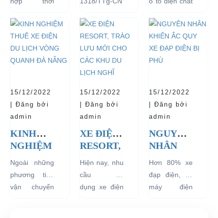
hợp thời
1318/TTg-CN
ô tô điện chất
HÀNH
THÍ
TUỔI
trang, dễ
ngày
lượng tốt
VÀ BÁN
ĐIỂM XE
THỌ
dàng sử dụng
27/09/2018,
ngay từ đầu
CHẠY
ĐIỆN 04
CHO XE
mà thân thiện
Thủ tướng
sẽ mang lại
NHẤT
BÁNH
với môi
Chính phủ đã
hiệu quả sử
HIỆN
CHỞ
trường, đặc
đồng ý việc
dụng lâu dài
NAY
KHÁCH
biệt là an toàn
thí điểm việc
và bền đẹp.
DU LỊCH
với người sử
sử dụng các
Tuy nhiên
TẠI CÁC
15/12/2022
15/12/2022
15/12/2022
dụng, đó là
loại xe 4 bánh
bên...
KHU
| Đăng bởi
| Đăng bởi
| Đăng bởi
những ưu...
chạy bằng
VỰC
admin
admin
admin
năng lượng
HẠN
KINH
XE ĐIỆN
NGUYÊN
điện...
CHẾ
NGHIỆM
RESORT,
NHÂN
THUÊ XE
TRÀO
KHIẾN
Ngoài những
Hiện nay, nhu
Hơn 80% xe
ĐIỆN DU
LƯU
ẮC QUY
phương tiện
cầu sử
đạp điện, xe
LỊCH
MỚI
XE ĐẠP
vận chuyển
dụng xe điện
máy điện
VÒNG
CHO
ĐIỆN BỊ
như xích lô,
resort đang
đang lưu
QUANH
CÁC
PHÙ
xe máy hay
tăng rất cao
hành tại Việt