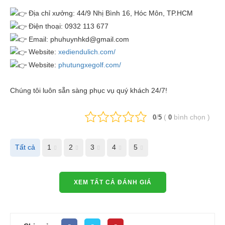
Địa chỉ xưởng: 44/9 Nhị Bình 16, Hóc Môn, TP.HCM
Điện thoại: 0932 113 677
Email: phuhuynhkd@gmail.com
Website:
xediendulich.com/
Website:
phutungxegolf.com/
Chúng tôi luôn sẵn sàng phục vụ quý khách 24/7!
/
(
bình chọn
)
0
5
0
Tất cả
1
2
3
4
5
XEM TẤT CẢ ĐÁNH GIÁ