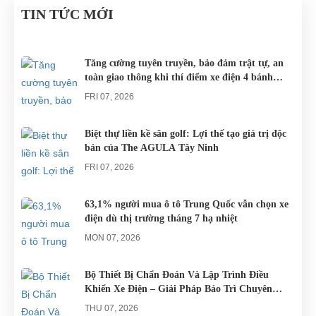
ĐÀ
KHU DU
xe đạp, du
cho các khu
Nam đều sử
TIN TỨC MỚI
NẴNG
LỊCH
khách khi đến
du lịch nghĩ
dụng nguồn
NGHĨ
Đà Nẵng có
dưỡng trên
điện từ ắc
DƯỠNG.
thể lựa chọn
khắp cả
quy. Do đó
Tăng cường tuyên truyền, bảo đảm trật tự, an
toàn giao thông khi thí điểm xe điện 4 bánh
cho mình
nước.
các trục trặc
phục vụ du lịch
những
liên quan
FRI 07, 2026
chiếc xe điện
đến...
Đà...
Biệt thự liền kề sân golf: Lợi thế tạo giá trị độc
bản của The AGULA Tây Ninh
FRI 07, 2026
63,1% người mua ô tô Trung Quốc vẫn chọn xe
điện dù thị trường tháng 7 hạ nhiệt
MON 07, 2026
Bộ Thiết Bị Chẩn Đoán Và Lập Trình Điều
Khiển Xe Điện – Giải Pháp Bảo Trì Chuyên
Nghiệp
THU 07, 2026