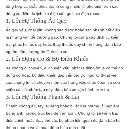
tổng hợp và khắc phục thành công nhiều lỗi phổ biến trên các
dòng xe điện du lịch, xe điện sân golf, xe điện resort.
1. Lỗi Hệ Thống Ắc Quy
Ắc quy yếu, chai pin, không sạc được hoặc sạc nhanh hết điện
là những vấn đề thường gặp. Chúng tôi cung cấp dịch vụ kiểm
tra, phục hồi ắc quy hoặc thay thế ắc quy chính hãng, đảm bảo
nguồn năng lượng ổn định cho xe.
2. Lỗi Động Cơ & Bộ Điều Khiển
Xe không di chuyển, di chuyển yếu, phát ra tiếng ồn lạ có thể do
động cơ hoặc bộ điều khiển gặp vấn đề. Đội ngũ kỹ thuật viên
của chúng tôi có chuyên môn cao trong việc chẩn đoán và sửa
chữa các lỗi phức tạp này, đảm bảo xe vận hành trơn tru.
3. Lỗi Hệ Thống Phanh & Lái
Phanh không ăn, tay lái nặng hoặc bị lệch là những lỗi nghiêm
trọng ảnh hưởng trực tiếp đến an toàn. Chúng tôi sẽ kiểm tra,
điều chỉnh hoặc thay thế các bộ phận liên quan để đảm bảo hệ
thống phanh và lái hoạt động hiệu quả nhất.