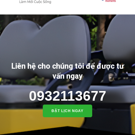
Liên hệ cho chúng tôi để được tư
vấn ngay
0932113677
ĐẶT LỊCH NGAY