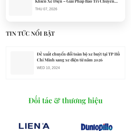
Khiển Xe Điện – Giải Pháp Bảo Trì Chuyên
Nghiệp
THU 07, 2026
Công an xác minh vụ tài xế xe điện du lịch gây
gổ khi đón du khách ở Quy Nhơn
TIN TỨC NỔI BẬT
MON 07, 2026
Đề xuất chuyển đổi toàn bộ xe buýt tại TP Hồ
Chí Minh sang xe điện từ năm 2026
WED 10, 2024
Đối tác & thương hiệu