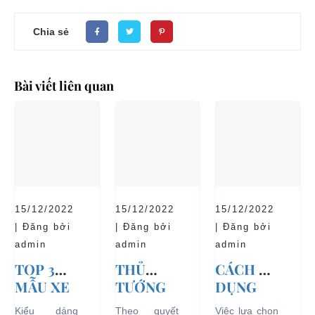
Chia sẻ
Bài viết liên quan
15/12/2022
15/12/2022
15/12/2022
| Đăng bởi
| Đăng bởi
| Đăng bởi
admin
admin
admin
TOP 3
THỦ
CÁCH SỬ
MẪU XE
TƯỚNG
DỤNG
Ô TÔ
CHÍNH
XE Ô TÔ
Kiểu dáng
Theo quyết
Việc lựa chọn