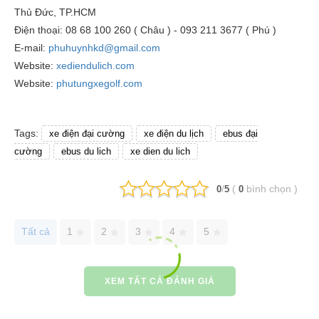
Thủ Đức, TP.HCM
Điện thoại: 08 68 100 260 ( Châu ) - 093 211 3677 ( Phú )
E-mail:
phuhuynhkd@gmail.com
Website:
xediendulich.com
Website:
phutungxegolf.com
Tags:
xe điện đại cường
xe điện du lịch
ebus đại
cường
ebus du lich
xe dien du lich
/
(
bình chọn
)
0
5
0
Tất cả
1
2
3
4
5
XEM TẤT CẢ ĐÁNH GIÁ