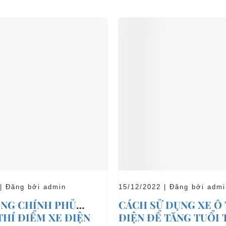
 | Đăng bởi admin
15/12/2022 | Đăng bởi admi
NG CHÍNH PHỦ
CÁCH SỬ DỤNG XE Ô
THÍ ĐIỂM XE ĐIỆN
ĐIỆN ĐỂ TĂNG TUỔI