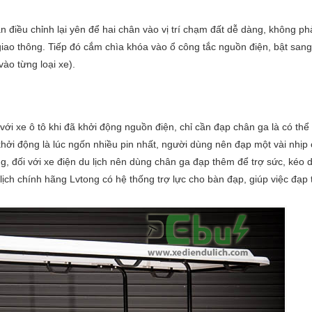
n điều chỉnh lại yên để hai chân vào vị trí chạm đất dễ dàng, không ph
iao thông. Tiếp đó cắm chìa khóa vào ổ công tắc nguồn điện, bật sang
vào từng loại xe).
với xe ô tô khi đã khởi động nguồn điện, chỉ cần đạp chân ga là có thể
khởi động là lúc ngốn nhiều pin nhất, người dùng nên đạp một vài nhịp 
g, đối với xe điện du lịch nên dùng chân ga đạp thêm để trợ sức, kéo d
 lịch chính hãng Lvtong có hệ thống trợ lực cho bàn đạp, giúp việc đạp