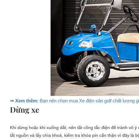
⇒ Xem thêm:
Bạn nên chọn mua Xe điện sân golf chất lượng gi
Dừng xe
Khi dừng hoặc khi xuống dắt, nên tắt công tắc điện để tránh vô 
tắt nguồn và lấy chìa khoá, kiểm tra khóa pin cẩn thận vì đây là 