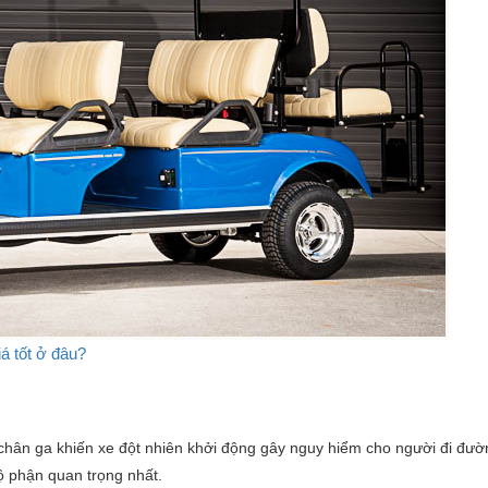
á tốt ở đâu?
ý chân ga khiến xe đột nhiên khởi động gây nguy hiểm cho người đi đư
bộ phận quan trọng nhất.