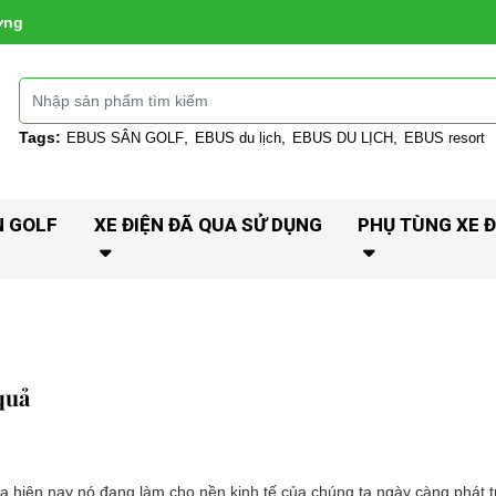
ờng
Tags:
EBUS SÂN GOLF
EBUS du lịch
EBUS DU LỊCH
EBUS resort
N GOLF
XE ĐIỆN ĐÃ QUA SỬ DỤNG
PHỤ TÙNG XE Đ
quả
a hiện nay nó đang làm cho nền kinh tế của chúng ta ngày càng phát t