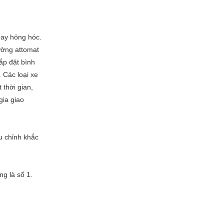
hay hỏng hóc.
hường attomat
lắp đặt bình
 Các loại xe
 thời gian,
gia giao
u chỉnh khắc
ng là số 1.