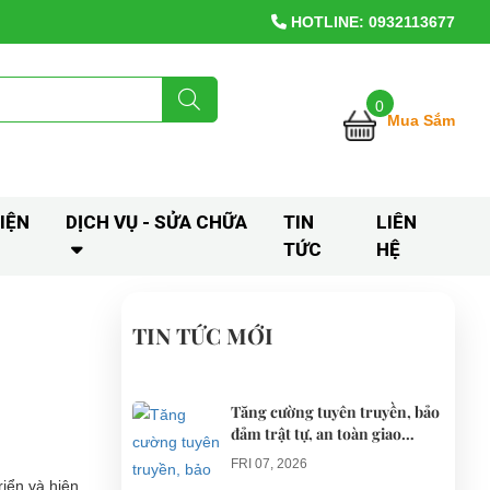
HOTLINE: 0932113677
0
Mua Sắm
IỆN
DỊCH VỤ - SỬA CHỮA
TIN
LIÊN
TỨC
HỆ
TIN TỨC MỚI
Tăng cường tuyên truyền, bảo
đảm trật tự, an toàn giao
thông khi thí điểm xe điện 4
FRI 07, 2026
bánh phục vụ du lịch
riển và hiện