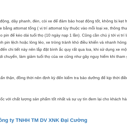
ộng, dây phanh, đèn, còi xe để đảm bảo hoạt động tốt, không bị kẹt 
 bằng attomat tổng ( vị trí attomat tùy thuộc vào mỗi loại xe, thông t
 pin để kéo dài tuổi thọ (10 ngày nạp 1 lần). Cũng cần chú ý tới vị trí 
h pin lệch hoặc lỏng lẻo, xe tròng trành khó điều khiển và nhanh hỏng.
đến chi tiết này nên lắp đặt bình ắc quy rất qua loa, khi sử dụng xe một
i di chuyển, làm giảm tuổi thọ của xe cũng như gây nguy hiểm khi tham 
ẩn thận, đồng thời nên định kỳ đến kiểm tra bảo dưỡng để kịp thời điề
ốc với chất lượng sản phẩm tốt nhất và sự uy tín đem lại cho khách hà
ông ty TNHH TM DV XNK Đại Cường