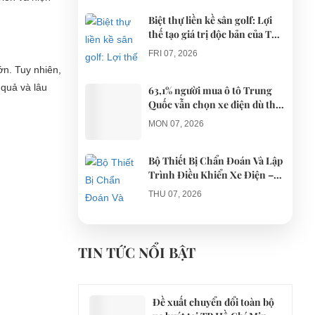
Biệt thự liền kề sân golf: Lợi
thế tạo giá trị độc bản của The
AGULA Tây Ninh
FRI 07, 2026
ớn. Tuy nhiên,
 quả và lâu
63,1% người mua ô tô Trung
Quốc vẫn chọn xe điện dù thị
trường tháng 7 hạ nhiệt
MON 07, 2026
Bộ Thiết Bị Chẩn Đoán Và Lập
Trình Điều Khiển Xe Điện –
Giải Pháp Bảo Trì Chuyên
THU 07, 2026
Nghiệp
Công an xác minh vụ tài xế xe
điện du lịch gây gổ khi đón du
TIN TỨC NỔI BẬT
khách ở Quy Nhơn
MON 07, 2026
Đề xuất chuyển đổi toàn bộ