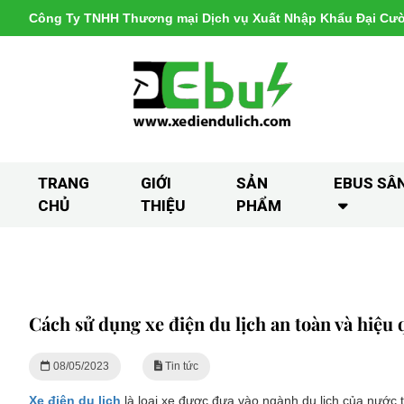
Công Ty TNHH Thương mại Dịch vụ Xuất Nhập Khẩu Đại Cư
TRANG
GIỚI
SẢN
EBUS SÂ
CHỦ
THIỆU
PHẨM
Cách sử dụng xe điện du lịch an toàn và hiệu 
08/05/2023
Tin tức
Xe điện du lịch
là loại xe được đưa vào ngành du lịch của nước t