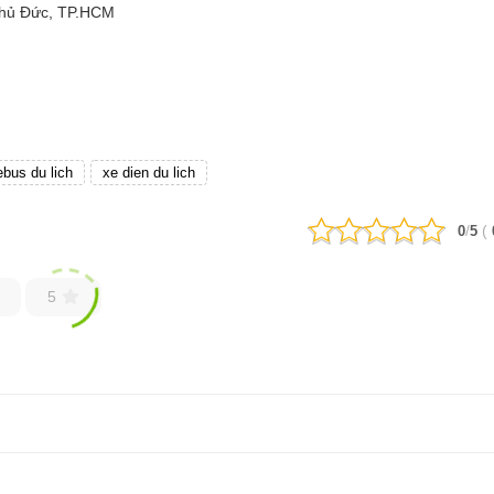
Thủ Đức, TP.HCM
ebus du lich
xe dien du lich
/
(
0
5
5