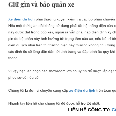
Giữ gìn và bảo quản xe
Xe điện du lịch
phải thường xuyên kiểm tra các bộ phận chuyển đ
Nếu một thời gian dài không sử dụng phải tắt hệ thống điện của xe
này được đặt trong cốp xe), ngoài ra vẫn phải nạp điện định kỳ cho
pin do bộ phận này ảnh hưởng tới trọng tâm của xe, nếu bố trí bìn
điện du lịch nhái trên thị trường hiện nay thường không chú trọng 
các đinh ốc sẽ lỏng dần dẫn tới tình trạng va đập bình ắc-quy kh
thông.
Vì vậy bạn lên chọn các showroom lớn có uy tín để được lắp đặt c
phục sự cố nếu có.
Chúng tôi là đơn vị chuyên cung cấp
xe điện du lịch
trên toàn qu
Nhanh tay liên hệ cho chúng tôi để được hỗ trợ tốt nhất.
LIÊN HỆ CÔNG TY:
C