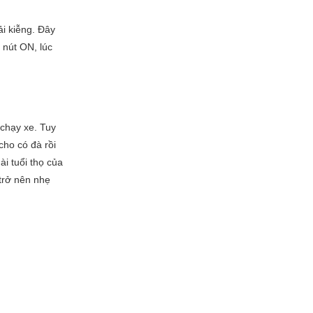
ải kiễng. Đây
 nút ON, lúc
 chạy xe. Tuy
cho có đà rồi
ài tuổi thọ của
 trở nên nhẹ