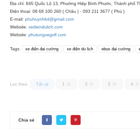
Địa chỉ: 845 Quốc Lộ 13, Phường Hiệp Bình Phước, Thành phố 
Điện thoại: 08 68 100 260 ( Châu ) - 093 211 3677 ( Phú )
E-mail:
phuhuynhkd@gmail.com
Website:
xediendulich.com
Website:
phutungxegolf.com
Tags:
xe điện đại cường
xe điện du lịch
ebus đại cường
Lọc theo:
Tất cả
1
2
3
4
Chia sẻ