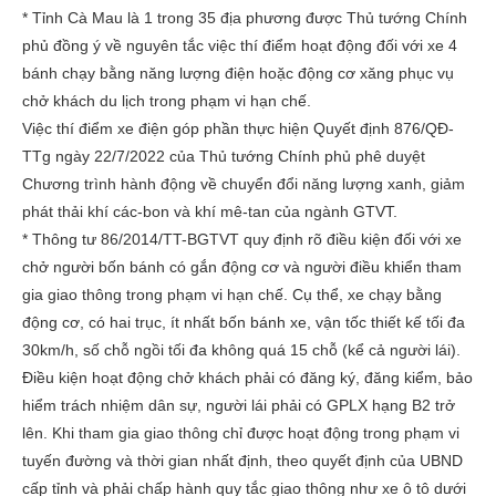
* Tỉnh Cà Mau là 1 trong 35 địa phương được Thủ tướng Chính
phủ đồng ý về nguyên tắc việc thí điểm hoạt động đối với xe 4
bánh chạy bằng năng lượng điện hoặc động cơ xăng phục vụ
chở khách du lịch trong phạm vi hạn chế.
Việc thí điểm xe điện góp phần thực hiện Quyết định 876/QĐ-
TTg ngày 22/7/2022 của Thủ tướng Chính phủ phê duyệt
Chương trình hành động về chuyển đổi năng lượng xanh, giảm
phát thải khí các-bon và khí mê-tan của ngành GTVT.
* Thông tư 86/2014/TT-BGTVT quy định rõ điều kiện đối với xe
chở người bốn bánh có gắn động cơ và người điều khiển tham
gia giao thông trong phạm vi hạn chế. Cụ thể, xe chạy bằng
động cơ, có hai trục, ít nhất bốn bánh xe, vận tốc thiết kế tối đa
30km/h, số chỗ ngồi tối đa không quá 15 chỗ (kể cả người lái).
Điều kiện hoạt động chở khách phải có đăng ký, đăng kiểm, bảo
hiểm trách nhiệm dân sự, người lái phải có GPLX hạng B2 trở
lên. Khi tham gia giao thông chỉ được hoạt động trong phạm vi
tuyến đường và thời gian nhất định, theo quyết định của UBND
cấp tỉnh và phải chấp hành quy tắc giao thông như xe ô tô dưới