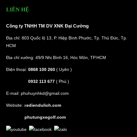
LIÊN HỆ
Công ty TNHH TM DV XNK Đại Cường
Địa chỉ: 803 Quốc lộ 13, P. Hiệp Bình Phước, Tp. Thủ Đức, Tp.
HCM
Địa chỉ xưởng: 49/9 Nhị Bình 16, Hóc Môn, TP.HCM
Điện thoại:
0868 100 260
( Uyên )
0932 113 677
( Phú )
E-mail:
phuhuynhkd@gmail.com
Website:
x
ediendulich.com
phutungxegolf.com