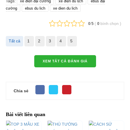
Tags:
xe điện đại cường
xe điện du lịch
ebus đại
cường
ebus du lich
xe dien du lich
/
(
bình chọn
)
0
5
0
Tất cả
1
2
3
4
5
XEM TẤT CẢ ĐÁNH GIÁ
Chia sẻ
Bài viết liên quan