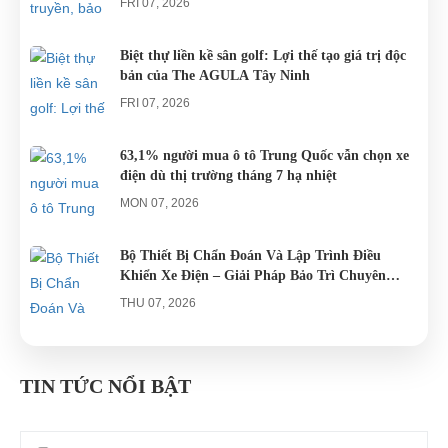
những
liên quan
FRI 07, 2026
chiếc xe điện
đến...
Đà...
Biệt thự liền kề sân golf: Lợi thế tạo giá trị độc
bản của The AGULA Tây Ninh
FRI 07, 2026
63,1% người mua ô tô Trung Quốc vẫn chọn xe
điện dù thị trường tháng 7 hạ nhiệt
MON 07, 2026
Bộ Thiết Bị Chẩn Đoán Và Lập Trình Điều
Khiển Xe Điện – Giải Pháp Bảo Trì Chuyên
Nghiệp
THU 07, 2026
Công an xác minh vụ tài xế xe điện du lịch gây
gổ khi đón du khách ở Quy Nhơn
TIN TỨC NỔI BẬT
MON 07, 2026