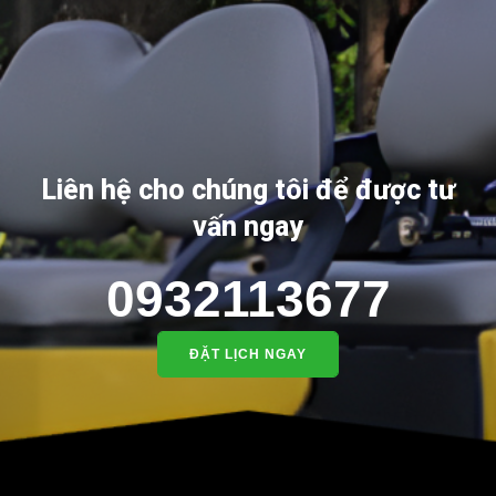
Liên hệ cho chúng tôi để được tư
vấn ngay
0932113677
ĐẶT LỊCH NGAY