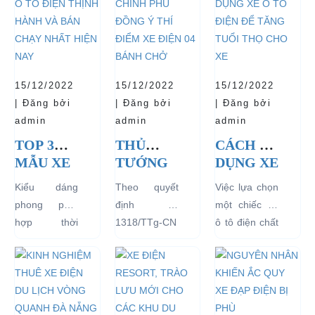
15/12/2022
15/12/2022
15/12/2022
| Đăng bởi
| Đăng bởi
| Đăng bởi
admin
admin
admin
TOP 3
THỦ
CÁCH SỬ
MẪU XE
TƯỚNG
DỤNG XE
Ô TÔ
CHÍNH
Ô TÔ
Kiểu dáng
Theo quyết
Việc lựa chọn
ĐIỆN
PHỦ
ĐIỆN ĐỂ
phong phú,
định số
một chiếc xe
THỊNH
ĐỒNG Ý
TĂNG
hợp thời
1318/TTg-CN
ô tô điện chất
HÀNH
THÍ
TUỔI
trang, dễ
ngày
lượng tốt
VÀ BÁN
ĐIỂM XE
THỌ
dàng sử dụng
27/09/2018,
ngay từ đầu
CHẠY
ĐIỆN 04
CHO XE
mà thân thiện
Thủ tướng
sẽ mang lại
NHẤT
BÁNH
với môi
Chính phủ đã
hiệu quả sử
HIỆN
CHỞ
trường, đặc
đồng ý việc
dụng lâu dài