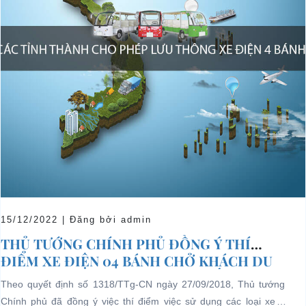
15/12/2022 | Đăng bởi admin
THỦ TƯỚNG CHÍNH PHỦ ĐỒNG Ý THÍ
ĐIỂM XE ĐIỆN 04 BÁNH CHỞ KHÁCH DU
LỊCH TẠI CÁC KHU VỰC HẠN CHẾ
Theo quyết định số 1318/TTg-CN ngày 27/09/2018, Thủ tướng
Chính phủ đã đồng ý việc thí điểm việc sử dụng các loại xe 4