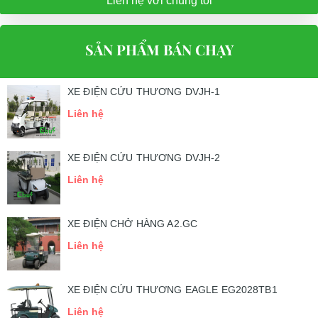
Liên hệ với chúng tôi
SẢN PHẨM BÁN CHẠY
XE ĐIỆN CỨU THƯƠNG DVJH-1
Liên hệ
XE ĐIỆN CỨU THƯƠNG DVJH-2
Liên hệ
XE ĐIỆN CHỞ HÀNG A2.GC
Liên hệ
XE ĐIỆN CỨU THƯƠNG EAGLE EG2028TB1
Liên hệ