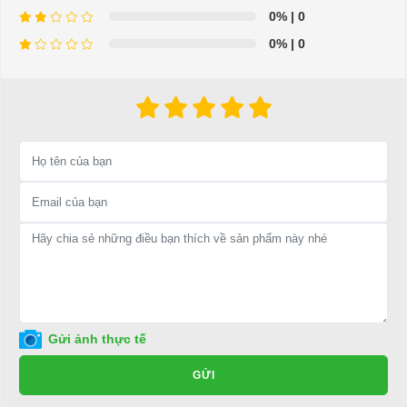
0%
| 0
0%
| 0
Công tắc đèn còi Lvtong
⇒ Xem thêm:
Bạn nên chọn mua Xe điện sân golf chất lượng giá
tốt ở đâu?
Để được tư vấn thêm về cách sử dụng xe ô tô điện để tăng tuổi thọ
cho xe hoặc có vấn đề gì cần được hỗ trợ, quý khách vui lòng liên
hệ:
LIÊN HỆ CÔNG TY:
Công ty TNHH TM DV XNK
Gửi ảnh thực tế
Đại Cường
GỬI
Địa chỉ: 845 Quốc Lộ 13, Phường Hiệp Bình Phước, Thành phố