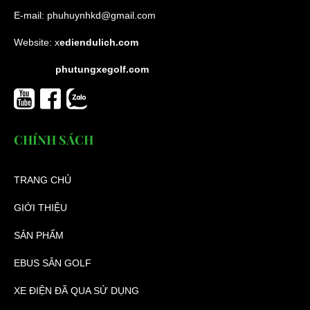
E-mail:
phuhuynhkd@gmail.com
Website:
x
ediendulich.com
phutungxegolf.com
CHÍNH SÁCH
TRANG CHỦ
GIỚI THIỆU
SẢN PHẨM
EBUS SÂN GOLF
XE ĐIỆN ĐÃ QUA SỬ DỤNG