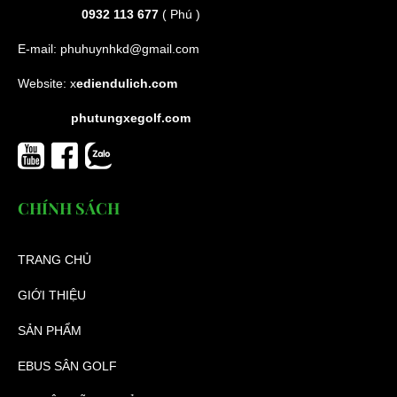
0932 113 677
( Phú )
E-mail:
phuhuynhkd@gmail.com
Website:
x
ediendulich.com
phutungxegolf.com
CHÍNH SÁCH
TRANG CHỦ
GIỚI THIỆU
SẢN PHẨM
EBUS SÂN GOLF