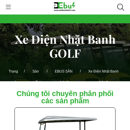
Xe Điện Nhặt Banh
GOLF
/
/
/
Trang
Sản
EBUS SÂN
Xe Điện Nhặt Banh
chủ
phẩm
GOLF
GOLF
Chúng tôi chuyên phân phối
các sản phẩm