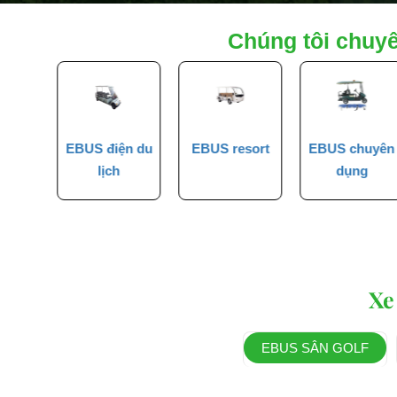
Chúng tôi chuy
lịch
EBUS điện du
EBUS resort
EBUS chuyên
lịch
dụng
Xe
EBUS SÂN GOLF