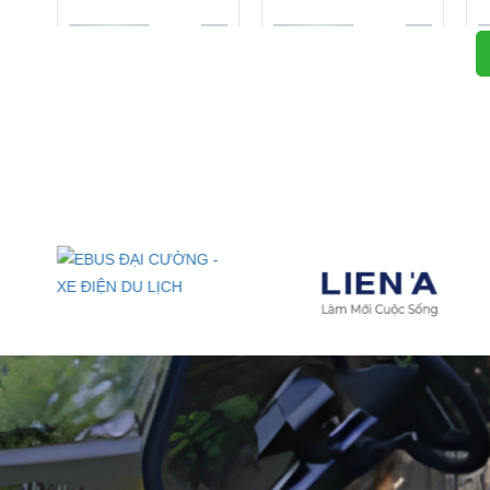
Xe đ
EBUS Chuyên Dụng
Xe ATV Địa Hình