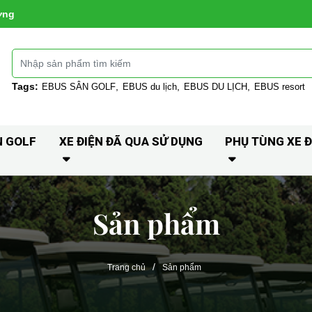
ờng
Tags:
EBUS SÂN GOLF
EBUS du lịch
EBUS DU LỊCH
EBUS resort
N GOLF
XE ĐIỆN ĐÃ QUA SỬ DỤNG
PHỤ TÙNG XE Đ
Sản phẩm
/
Trang chủ
Sản phẩm