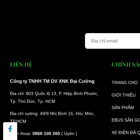
LIÊN HỆ
CHÍNH S
Công ty TNHH TM DV XNK Đại Cường
TRANG CHỦ
Địa chỉ: 803 Quốc lộ 13, P. Hiệp Bình Phước,
GIỚI THIỆU
Tp. Thủ Đức, Tp. HCM
SẢN PHẨM
Địa chỉ xưởng: 49/9 Nhị Bình 16, Hóc Môn,
EBUS SÂN G
TP.HCM
XE ĐIỆN ĐÃ 
Điện thoại:
0868 100 260
( Uyên )
Phụ T