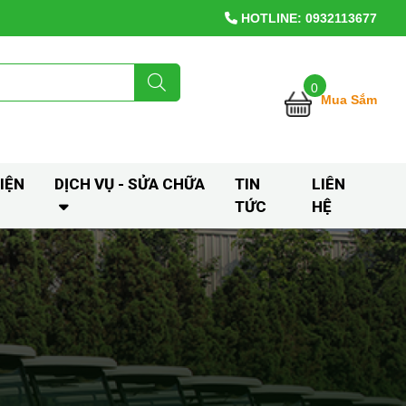
HOTLINE: 0932113677
0
Mua Sắm
IỆN
DỊCH VỤ - SỬA CHỮA
TIN
LIÊN
TỨC
HỆ