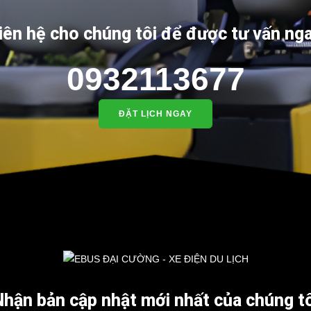
iên hệ cho chúng tôi để được tư vấn ng
0932113677
ĐẶT LỊCH NGAY
EBUS Resort
EBUS Resort
Nhận bản cập nhật mới nhất của chúng tô