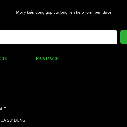
Mọi ý kiến đóng góp vui lòng liên hệ ở form bên dưới
ÁCH
FANPAGE
OLF
QUA SỬ DỤNG
ùng Xe Oto Điện