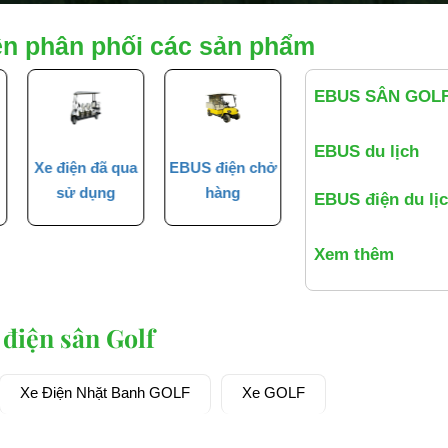
ên phân phối các sản phẩm
EBUS SÂN GOL
EBUS du lịch
Xe điện đã qua
EBUS điện chở
Phụ tùng oto
sử dụng
hàng
điện
EBUS điện du lị
Xem thêm
 điện sân Golf
Xe Điện Nhặt Banh GOLF
Xe GOLF