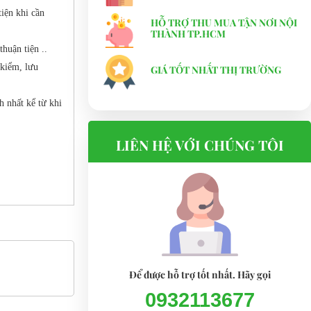
iện khi cần
HỖ TRỢ THU MUA TẬN NƠI NỘI
THÀNH TP.HCM
huận tiện ..
 kiểm, lưu
GIÁ TỐT NHẤT THỊ TRƯỜNG
h nhất kể từ khi
LIÊN HỆ VỚI CHÚNG TÔI
Để được hỗ trợ tốt nhất. Hãy gọi
0932113677