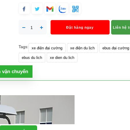
Đặt hàng ngay
Liên hệ 
Tags:
xe điện đại cường
xe điện du lịch
ebus đại cường
ebus du lich
xe dien du lich
h vận chuyển