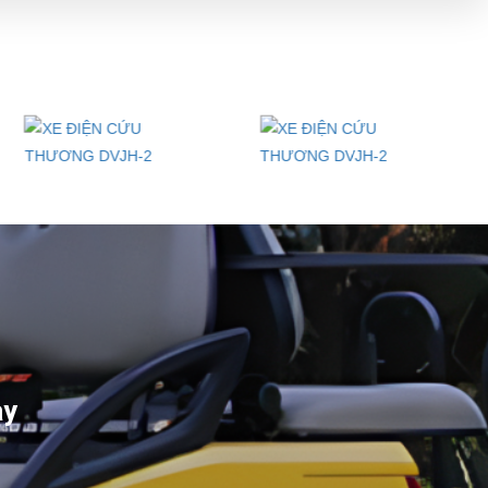
xuất xe điện,
 đầu cho các
ay