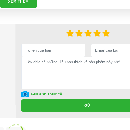
XEM THÊM
Gửi ảnh thực tế
GỬI