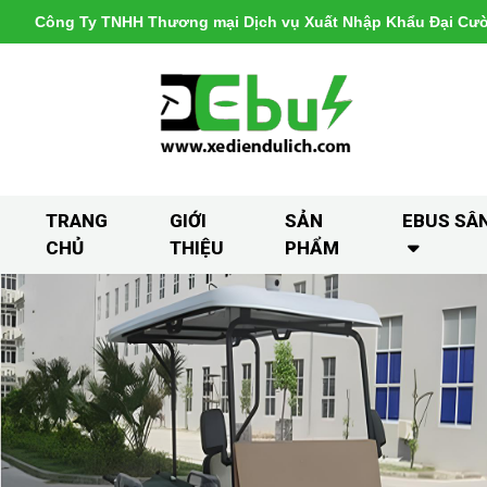
Công Ty TNHH Thương mại Dịch vụ Xuất Nhập Khẩu Đại Cư
TRANG
GIỚI
SẢN
EBUS SÂ
CHỦ
THIỆU
PHẨM