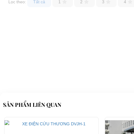
Lọc theo:
Tất cả
1
2
3
4
Công ty TNHH TM DV XNK Đại Cường
chuyên cung cấp
và ch
hàng sản phẩm tốt nhất với
giá rẻ
nhất.
Xe điện cứu thương
với kiểu dáng lạ mắt đếm lại phương tiện khi c
Giá cả cạnh tranh, thủ tục mua bán nhanh chóng, đơn giản, thuận tiện
Tư vấn miễn phí, hỗ trợ các thủ tục mua xe, đăng ký, đăng kiểm, 
Cung cấp phụ tùng thay thế chính hiệu trong thời gian nhanh nhất kể
SẢN PHẨM LIÊN QUAN
⇒Xem thêm: Xe đã qua sử dụng của ĐẠI CƯỜNG
Xe điện cứu thương
được
nhập khẩu
trực tiếp từ các nhà sản xuất
uy tín
h