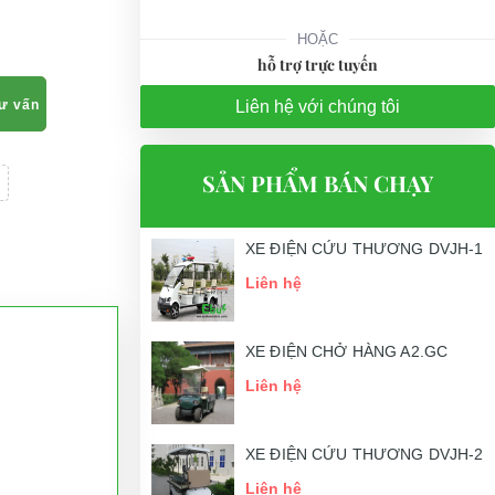
HOẶC
hỗ trợ trực tuyến
tư vấn
Liên hệ với chúng tôi
SẢN PHẨM BÁN CHẠY
XE ĐIỆN CỨU THƯƠNG DVJH-1
Liên hệ
XE ĐIỆN CHỞ HÀNG A2.GC
Liên hệ
XE ĐIỆN CỨU THƯƠNG DVJH-2
Liên hệ