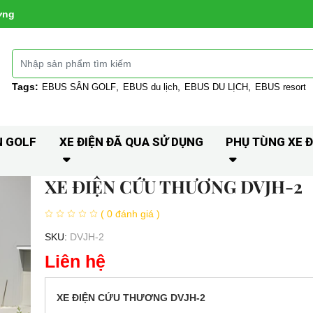
ờng
Tags:
EBUS SÂN GOLF
EBUS du lịch
EBUS DU LỊCH
EBUS resort
N GOLF
XE ĐIỆN ĐÃ QUA SỬ DỤNG
PHỤ TÙNG XE Đ
XE ĐIỆN CỨU THƯƠNG DVJH-2
( 0 đánh giá )
SKU:
DVJH-2
Liên hệ
XE ĐIỆN CỨU THƯƠNG DVJH-2