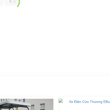
5
o thuê các loại
xe điện cứu thương
cho toàn quốc. Chúng tôi cam kết man
ần thiết cho các bệnh viện lớn
 ..
lưu hành…
 từ khi đặt hàng.
àng đầu thế giới như Trung Quốc, Mỹ, Hàn Quốc,…Chúng tôi cam kết sản phẩ