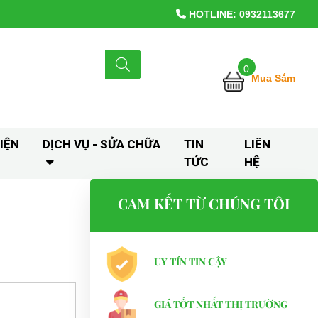
HOTLINE: 0932113677
0
Mua Sắm
IỆN
DỊCH VỤ - SỬA CHỮA
TIN
LIÊN
TỨC
HỆ
CAM KẾT TỪ CHÚNG TÔI
UY TÍN TIN CẬY
GIÁ TỐT NHẤT THỊ TRƯỜNG