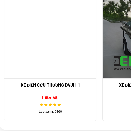
bảo hành chính hãng đảm bảo
chất lượng cao
.
Xe điện cứu thương
thuận tiện, phong cách mới lạ và đặc biệt dùng trong c
Với đa dạng các kiểu dáng đẹp và thuận tiện để sử dụng trong đời sống khi c
chúng tôi.
Với
Xe điện cứu thương DVJH-2
là dòng sản phẩm được
phân phối chín
Xe điện cứu thương DVJH-2
được mô tả chi tiết như dưới đây:
Battery / Acquy
Motor
XE ĐIỆN CỨU THƯƠNG DVJH-1
XE ĐI
Voltage / Điện áp
Liên hệ
Passenger capacity / Số chỗ ngồi
Lượt xem: 3968
Range / Quảng đường đi mỗi lần sạc
Climbing Ability / Khả năng leo dốc