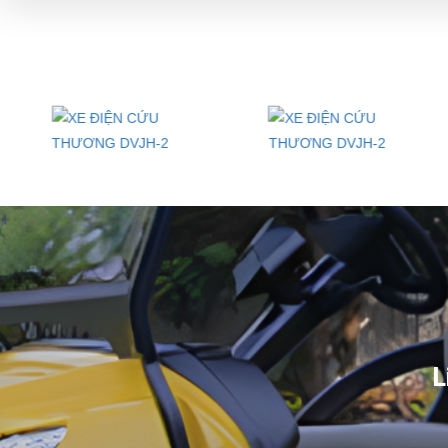
Max.Speed / Tốc độ nhanh nhất
Charging time / Thời gian sạc
Weight / Trọng lượng xe
L x W x H
Liên hệ ngay với chúng tôi để sở hữu những chiếc xe điện cứu thương đờ
Bạn nên chọn mua Xe điện sân golf chất lượng giá tốt ở đâu?
Địa chỉ
bán xe điện sân golf
chất lượng cao luôn là nhu cầu tìm kiếm 
tuy nhiên CÔNG TY TNHH ĐT TM XNK ĐẠI CƯỜNG với nhiều năm k
khách hàng bởi đây là đơn vị nhập khẩu xe điện sân golf chính hãng 
L
Xediendulich.com
có nhiều mẫu mã phong phú, kiểu dáng đa dạng, 