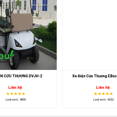
ác bệnh viện lớn và nhỏ.
ần thiết.
Xe điện cứu thuong
đang là sản phẩm
uy tín
bán được nhất hiện nay 
h hãng
duy nhất tại Việt Nam
.
6 x 8V 170Ah
3KW
ỆN CỨU THƯƠNG DVJH-2
Xe Điện Cứu Thương EBus 
48V
Liên hệ
Liên hệ
2
Lượt xem: 3800
Lượt xem: 4032
80-100 Km
30%