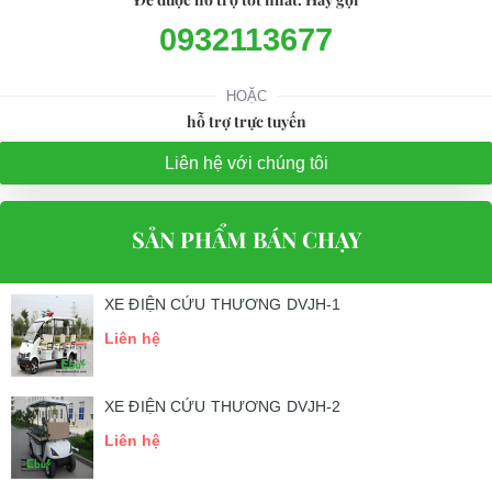
0932113677
HOẶC
hỗ trợ trực tuyến
Liên hệ với chúng tôi
SẢN PHẨM BÁN CHẠY
XE ĐIỆN CỨU THƯƠNG DVJH-1
Liên hệ
XE ĐIỆN CỨU THƯƠNG DVJH-2
Liên hệ