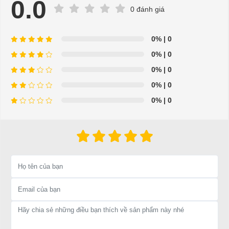
0.0
0 đánh giá
- Hỗ trợ giải đáp các vấn đề liên quan đến xe điện miễn phí
- Chuyên phụ tùng, phụ kiện - thiết bị dành cho xe điện.
0%
| 0
0%
| 0
- Dịch vụ sửa chữa, thay thế phụ tùng, phụ kiện - thiết bị cho
0%
| 0
xe ô tô điện.
0%
| 0
=>Liên hệ với chúng tôi để yêu cầu cung cấp, sửa chữa,
0%
| 0
thay thế phụ tùng, phụ kiện - thiết bị cho xe điện. Giá thành
cạnh tranh, tay nghề thợ chuyên nghiệp, nhanh chóng.
Hân hạnh được phục vụ mọi người
Để được tư vấn thêm về cách sử dụng xe ô tô điện để tăng tuổi thọ
cho xe hoặc có vấn đề gì cần được hỗ trợ, quý khách vui lòng liên
hệ:
LIÊN HỆ CÔNG TY:
Công ty TNHH TM DV XNK
Đại Cường