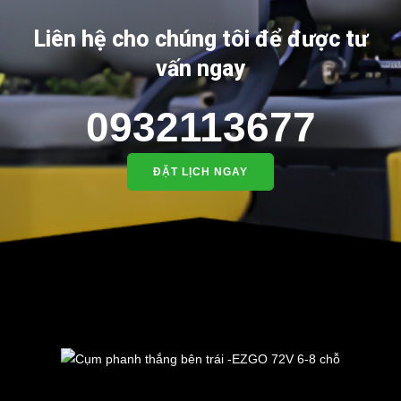
Liên hệ cho chúng tôi để được tư
vấn ngay
0932113677
ĐẶT LỊCH NGAY