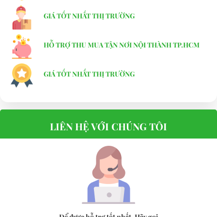
GIÁ TỐT NHẤT THỊ TRƯỜNG
HỖ TRỢ THU MUA TẬN NƠI NỘI THÀNH TP.HCM
GIÁ TỐT NHẤT THỊ TRƯỜNG
LIÊN HỆ VỚI CHÚNG TÔI
Để được hỗ trợ tốt nhất. Hãy gọi