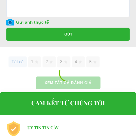
Địa chỉ: 49/9 Nhị Bình 16, Hóc Môn, TP.HCM
Điện thoại: 0932113677
Gửi ảnh thực tế
E-mail:
phuhuynhkd@gmail.com
GỬI
Website:
xediendulich.com
Website:
phutungxegolf.com
Tất cả
1
2
3
4
5
XEM TẤT CẢ ĐÁNH GIÁ
CAM KẾT TỪ CHÚNG TÔI
UY TÍN TIN CẬY