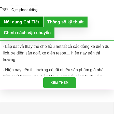
Tags:
Cụm phanh thắng
Nội dung Chi Tiết
Thông số kỹ thuật
Chính sách vận chuyển
- Lắp đặt và thay thế cho hầu hết tất cả các dòng xe điện du
lịch, xe điện sân golf, xe điện resort,... hiện nay trên thị
trường
- Hiện nay trên thị trường có rất nhiều sản phẩm giả nhái,
kém chất lượng. Xe Điện Đại Cường là công ty chuyên
nhập khẩu các loại xe điện và phụ tùng xe điện trực tiếp tại
XEM THÊM
nhà máy sản xuất đảm bảo chất lượng và có giấy tờ được
cấp phép.
- Chúng tôi còn hỗ trợ kiểm tra bảo dưỡng, bảo trì và sửa
chữa tận nơi