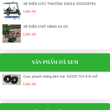
XE ĐIỆN CỨU THƯƠNG EAGLE EG2028TB1
Liên hệ
XE ĐIỆN CHỞ HÀNG A2.GC
Liên hệ
SẢN PHẨM ĐÃ XEM
Cụm phanh thắng bên trái -EZGO 72V 6-8 chỗ
Liên hệ