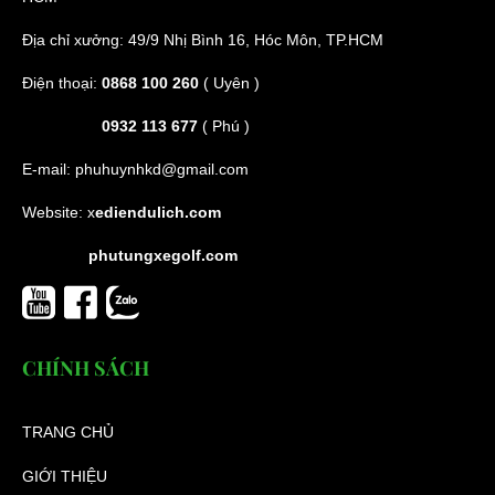
Địa chỉ xưởng: 49/9 Nhị Bình 16, Hóc Môn, TP.HCM
Điện thoại:
0868 100 260
( Uyên )
0932 113 677
( Phú )
E-mail:
phuhuynhkd@gmail.com
Website:
x
ediendulich.com
phutungxegolf.com
CHÍNH SÁCH
TRANG CHỦ
GIỚI THIỆU