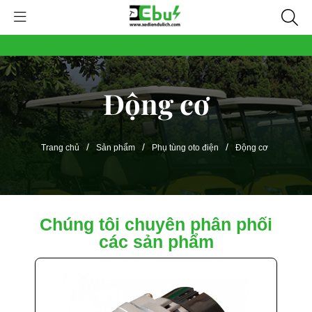
Động cơ
/
/
/
Trang chủ
Sản phẩm
Phụ tùng oto điện
Động cơ
Chúng tôi chuyên phân phối
các sản phẩm