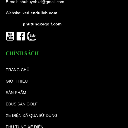
E-mail:
phuhuynhkd@gmail.com
Website:
x
ediendulich.com
phutungxegolf.com
CHÍNH SÁCH
TRANG CHỦ
GIỚI THIỆU
SẢN PHẨM
EBUS SÂN GOLF
XE ĐIỆN ĐÃ QUA SỬ DỤNG
PHỤ TÙNG XE ĐIỆN