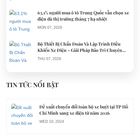
63,1% người mua ô tô Trung Quốc vẫn chọn xe
điện dù thị trường tháng 7 hạ nhiệt
MON 07, 2026
Bộ Thiết Bị Chẩn Đoán Và Lập Trình Điều
Khiển Xe Điện – Giải Pháp Bảo Trì Chuyên
Nghiệp
THU 07, 2026
Công an xác minh vụ tài xế xe điện du lịch gây
gổ khi đón du khách ở Quy Nhơn
TIN TỨC NỔI BẬT
MON 07, 2026
Đề xuất chuyển đổi toàn bộ xe buýt tại TP Hồ
Chí Minh sang xe điện từ năm 2026
WED 10, 2024