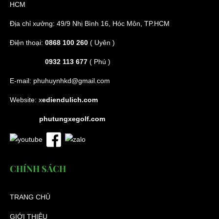
HCM
Địa chỉ xưởng: 49/9 Nhị Bình 16, Hóc Môn, TP.HCM
Điện thoại:
0868 100 260
( Uyên )
0932 113 677
( Phú )
E-mail:
phuhuynhkd@gmail.com
Website:
x
ediendulich.com
phutungxegolf.com
CHÍNH SÁCH
TRANG CHỦ
GIỚI THIỆU