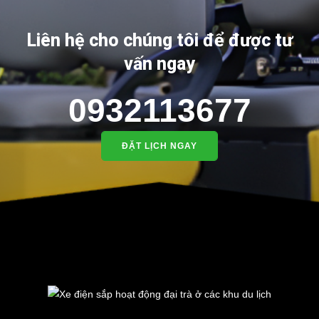
Liên hệ cho chúng tôi để được tư
vấn ngay
0932113677
ĐẶT LỊCH NGAY