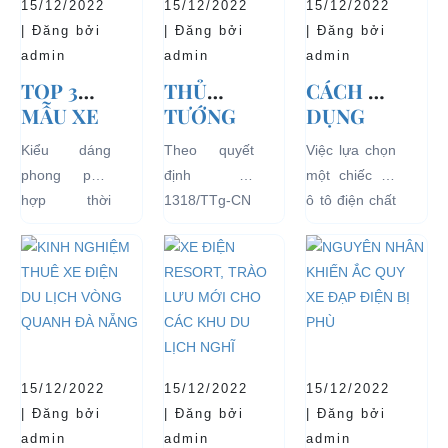
15/12/2022
15/12/2022
15/12/2022
| Đăng bởi
| Đăng bởi
| Đăng bởi
admin
admin
admin
TOP 3
THỦ
CÁCH SỬ
MẪU XE
TƯỚNG
DỤNG
Ô TÔ
CHÍNH
XE Ô TÔ
Kiểu dáng
Theo quyết
Việc lựa chọn
ĐIỆN
PHỦ
ĐIỆN ĐỂ
phong phú,
định số
một chiếc xe
THỊNH
ĐỒNG Ý
TĂNG
hợp thời
1318/TTg-CN
ô tô điện chất
HÀNH VÀ
THÍ
TUỔI
trang, dễ
ngày
lượng tốt
BÁN
ĐIỂM XE
THỌ
dàng sử dụng
27/09/2018,
ngay từ đầu
CHẠY
ĐIỆN 04
CHO XE
mà thân thiện
Thủ tướng
sẽ mang lại
NHẤT
BÁNH
với môi
Chính phủ đã
hiệu quả sử
HIỆN
CHỞ
trường, đặc
đồng ý việc
dụng lâu dài
NAY
KHÁCH
biệt là an toàn
thí điểm việc
và bền đẹp.
DU LỊCH
với người sử
sử dụng các
Tuy nhiên
TẠI CÁC
15/12/2022
15/12/2022
15/12/2022
dụng, đó là
loại xe 4 bánh
bên...
KHU VỰC
| Đăng bởi
| Đăng bởi
| Đăng bởi
những ưu...
chạy bằng
HẠN
admin
admin
admin