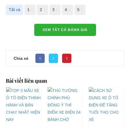
Tất cả
1
2
3
4
5
XEM TẤT CẢ ĐÁNH GIÁ
Chia sẻ
Bài viết liên quan