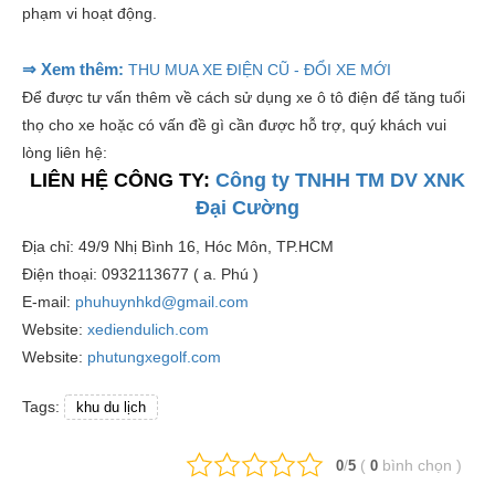
phạm vi hoạt động.
⇒ Xem thêm:
THU MUA XE ĐIỆN CŨ - ĐỔI XE MỚI
Để được tư vấn thêm về cách sử dụng xe ô tô điện để tăng tuổi
thọ cho xe hoặc có vấn đề gì cần được hỗ trợ, quý khách vui
lòng liên hệ:
LIÊN HỆ CÔNG TY:
Công ty TNHH TM DV XNK
Đại Cường
Địa chỉ: 49/9 Nhị Bình 16, Hóc Môn, TP.HCM
Điện thoại: 0932113677 ( a. Phú )
E-mail:
phuhuynhkd@gmail.com
Website:
xediendulich.com
Website:
phutungxegolf.com
Tags:
khu du lịch
/
(
bình chọn
)
0
5
0