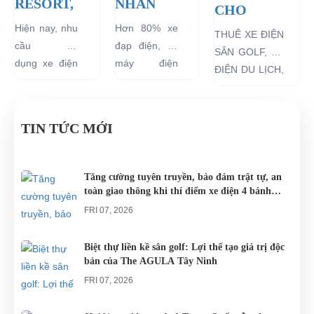
RESORT,
NHÂN
CHO
TRÀO
KHIẾN
THUÊ XE
Hiện nay, nhu
Hơn 80% xe
THUÊ XE ĐIỆN
LƯU
ẮC QUY
ĐIỆN SÂN
cầu sử
đạp điện, xe
SÂN GOLF, XE
MỚI
XE ĐẠP
GOLF, XE
dụng xe điện
máy điện
ĐIỆN DU LỊCH,
CHO
ĐIỆN BỊ
ĐIỆN DU
resort đang
đang lưu
XE
CÁC
PHÙ
LỊCH, XE
tăng rất cao
hành tại Việt
BUGGYChuyên
KHU DU
BUGGY
cho các khu
Nam đều sử
cho thuê, cho
LỊCH
TIN TỨC MỚI
du lịch nghĩ
dụng nguồn
mướn xe
NGHĨ
dưỡng trên
điện từ ắc
buggy điện, xe
DƯỠNG.
khắp cả
quy. Do đó
điện sân golf,
Tăng cường tuyên truyền, bảo đảm trật tự, an
nước.
các trục trặc
toàn giao thông khi thí điểm xe điện 4 bánh
xe điện du lịch,
liên quan
phục vụ du lịch
xe golf chở
FRI 07, 2026
đến...
khách...
Biệt thự liền kề sân golf: Lợi thế tạo giá trị độc
bản của The AGULA Tây Ninh
FRI 07, 2026