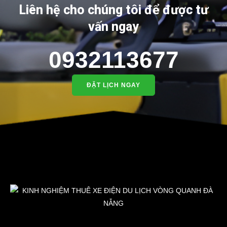
Liên hệ cho chúng tôi để được tư
vấn ngay
0932113677
ĐẶT LỊCH NGAY