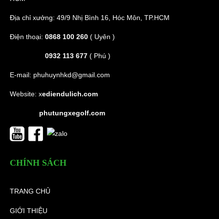
Địa chỉ xưởng: 49/9 Nhị Bình 16, Hóc Môn, TP.HCM
Điện thoại:
0868 100 260
( Uyên )
0932 113 677
( Phú )
E-mail:
phuhuynhkd@gmail.com
Website:
x
ediendulich.com
phutungxegolf.com
CHÍNH SÁCH
TRANG CHỦ
GIỚI THIỆU