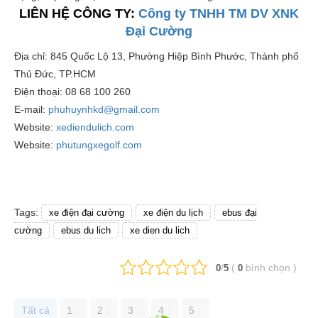
LIÊN HỆ CÔNG TY:
Công ty TNHH TM DV XNK
Đại Cường
Địa chỉ: 845 Quốc Lộ 13, Phường Hiệp Bình Phước, Thành phố
Thủ Đức, TP.HCM
Điện thoại: 08 68 100 260
E-mail:
phuhuynhkd@gmail.com
Website:
xediendulich.com
Website:
phutungxegolf.com
Tags:
xe điện đại cường
xe điện du lịch
ebus đại
cường
ebus du lich
xe dien du lich
/
(
bình chọn
)
0
5
0
Tất cả
1
2
3
4
5