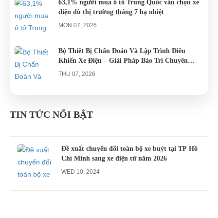
63,1% người mua ô tô Trung Quốc vẫn chọn xe
điện dù thị trường tháng 7 hạ nhiệt
MON 07, 2026
Bộ Thiết Bị Chẩn Đoán Và Lập Trình Điều
Khiển Xe Điện – Giải Pháp Bảo Trì Chuyên
Nghiệp
THU 07, 2026
Công an xác minh vụ tài xế xe điện du lịch gây
gổ khi đón du khách ở Quy Nhơn
TIN TỨC NỔI BẬT
MON 07, 2026
Đề xuất chuyển đổi toàn bộ xe buýt tại TP Hồ
Chí Minh sang xe điện từ năm 2026
WED 10, 2024