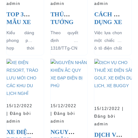
admin
admin
admin
TOP 3
THỦ
CÁCH SỬ
MẪU XE
TƯỚNG
DỤNG XE
Ô TÔ
CHÍNH
Ô TÔ
Kiểu dáng
Theo quyết
Việc lựa chọn
ĐIỆN
PHỦ
ĐIỆN ĐỂ
phong phú,
định số
một chiếc xe
THỊNH
ĐỒNG Ý
TĂNG
hợp thời
1318/TTg-CN
ô tô điện chất
HÀNH
THÍ
TUỔI
trang, dễ
ngày
lượng tốt
VÀ BÁN
ĐIỂM XE
THỌ
dàng sử dụng
27/09/2018,
ngay từ đầu
CHẠY
ĐIỆN 04
CHO XE
mà thân thiện
Thủ tướng
sẽ mang lại
NHẤT
BÁNH
với môi
Chính phủ đã
hiệu quả sử
HIỆN
CHỞ
trường, đặc
đồng ý việc
dụng lâu dài
NAY
KHÁCH
biệt là an toàn
thí điểm việc
và bền đẹp.
DU LỊCH
với người sử
sử dụng các
Tuy nhiên
TẠI CÁC
15/12/2022
15/12/2022
15/12/2022 |
dụng, đó là
loại xe 4 bánh
bên...
KHU
| Đăng bởi
| Đăng bởi
Đăng bởi
những ưu...
chạy bằng
VỰC
admin
admin
admin
năng lượng
HẠN
XE ĐIỆN
NGUYÊN
điện...
DỊCH VỤ
CHẾ