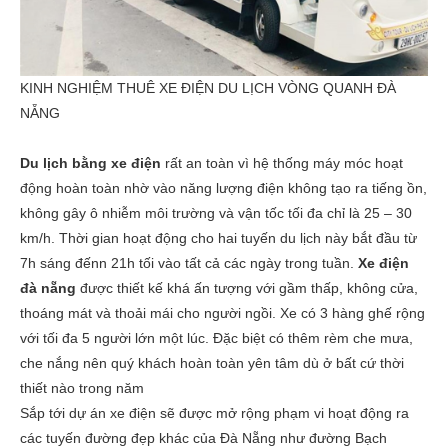
KINH NGHIỆM THUÊ XE ĐIỆN DU LỊCH VÒNG QUANH ĐÀ
NẴNG
Du lịch bằng xe điện
rất an toàn vì hệ thống máy móc hoạt
động hoàn toàn nhờ vào năng lượng điện không tạo ra tiếng ồn,
không gây ô nhiễm môi trường và vận tốc tối đa chỉ là 25 – 30
km/h. Thời gian hoạt động cho hai tuyến du lịch này bắt đầu từ
7h sáng đếnn 21h tối vào tất cả các ngày trong tuần.
Xe điện
đà nẵng
được thiết kế khá ấn tượng với gầm thấp, không cửa,
thoáng mát và thoải mái cho người ngồi. Xe có 3 hàng ghế rộng
với tối đa 5 người lớn một lúc. Đặc biệt có thêm rèm che mưa,
che nắng nên quý khách hoàn toàn yên tâm dù ở bất cứ thời
thiết nào trong năm
Sắp tới dự án xe điện sẽ được mở rộng phạm vi hoạt động ra
các tuyến đường đẹp khác của Đà Nẵng như đường Bạch