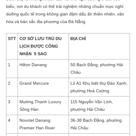
biểu, nơi du khách có thể trải nghiệm những chuẩn mực nghỉ
dưỡng quốc tế trong không gian đậm dấu ấn thiên nhiên, văn
hóa và bản sắc địa phương của Đà Nẵng.
STT
CƠ SỞ LƯU TRÚ DU
ĐỊA CHỈ
LỊCH ĐƯỢC CÔNG
NHẬN 5 SAO
1
Hilton Danang
50 Bạch Đằng, phường Hải
Châu
2
Grand Mercure
Lô A1 Khu biệt thự Đảo Xanh,
phường Hoà Cường
3
Mường Thanh Luxury
115 Nguyễn Văn Linh,
Sông Hàn
phường Hải Châu
4
Novotel Danang
36-38 Bạch Đằng, phường
Premier Han River
Hải Châu