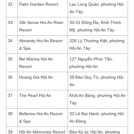
32
Palm Garden Resort
Lạc Long Quân, phường Hội
An Tây
33
Silk Sense Hoi An River
Số 01 Đống Đa, Khối Thịnh
Resort
Mỹ, phường Hội An Tây
34
Almanity Hoi An Resort
326 Lý Thường Kiệt, phường
& Spa
Hội An Tây
35
Bel Marina Hoi An
127 Nguyễn Phúc Tần,
Resort
phường Hội An
36
Hoàng Gia Hội An
39 Đào Duy Từ, phường Hội
An
37
The Pearl Hội An
Khối An Bàng, phường Hội An
Tây
38
Bellerive Hoi An Resort
33 Lê Đại Hành, phường Hội
& Spa
An Đông
39
Hội An Memories Resort
Đảo Ký ức Hội An, phường