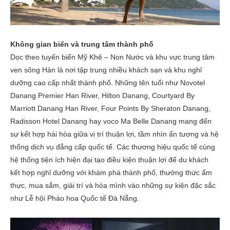
Không gian biển và trung tâm thành phố
Dọc theo tuyến biển Mỹ Khê – Non Nước và khu vực trung tâm
ven sông Hàn là nơi tập trung nhiều khách sạn và khu nghỉ
dưỡng cao cấp nhất thành phố. Những tên tuổi như Novotel
Danang Premier Han River, Hilton Danang, Courtyard By
Marriott Danang Han River, Four Points By Sheraton Danang,
Radisson Hotel Danang hay voco Ma Belle Danang mang đến
sự kết hợp hài hòa giữa vị trí thuận lợi, tầm nhìn ấn tượng và hệ
thống dịch vụ đẳng cấp quốc tế. Các thương hiệu quốc tế cùng
hệ thống tiện ích hiện đại tạo điều kiện thuận lợi để du khách
kết hợp nghỉ dưỡng với khám phá thành phố, thưởng thức ẩm
thực, mua sắm, giải trí và hòa mình vào những sự kiện đặc sắc
như Lễ hội Pháo hoa Quốc tế Đà Nẵng.