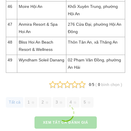
46
Moire Hội An
Khối Xuyên Trung, phường
Hội An
47
Anmira Resort & Spa
276 Cửa Đại, phường Hội An
Hoi An
Đông
48
Bliss Hoi An Beach
Thôn Tân An, xã Thăng An
Resort & Wellness
49
Wyndham Soleil Danang
02 Phạm Văn Đồng, phường
An Hải
/
(
bình chọn
)
0
5
0
Tất cả
1
2
3
4
5
XEM TẤT CẢ ĐÁNH GIÁ