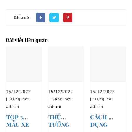
Chia sẻ
Bài viết liên quan
15/12/2022
15/12/2022
15/12/2022
| Đăng bởi
| Đăng bởi
| Đăng bởi
admin
admin
admin
TOP 3
THỦ
CÁCH SỬ
MẪU XE
TƯỚNG
DỤNG
Ô TÔ
CHÍNH
XE Ô TÔ