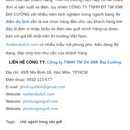
đơn vị sản xuất xe điện, tuy nhiên CÔNG TY TNHH ĐT TM XNK
ĐẠI CƯỜNG với nhiều năm kinh nghiệm trong ngành hàng
X
e
điện du lịch
vẫn là lựa chọn hàng đầu cho các khách hàng bởi
đây là đơn vị nhập khẩu xe điện sân golf chính hãng và được
bán với giá tốt nhất trên thị trường Việt Nam
Xediendulich.com
có nhiều mẫu mã phong phú, kiểu dáng đa
dạng, đáp ứng mọi nhu cầu của khách hàng.
LIÊN HỆ CÔNG TY:
Công ty TNHH TM DV XNK Đại Cường
Địa chỉ: 49/9 Nhị Bình 16, Hóc Môn, TP.HCM
Điện thoại: 0932 113 677
E-mail:
phuhuynhkd@gmail.com
Website:
xediendulich.com
Website:
phutungxegolf.com
Website:
phutungxegolf.com
Tags:
chở người trong sân golf