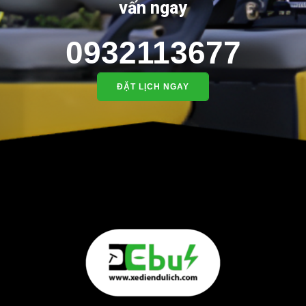
vấn ngay
0932113677
ĐẶT LỊCH NGAY