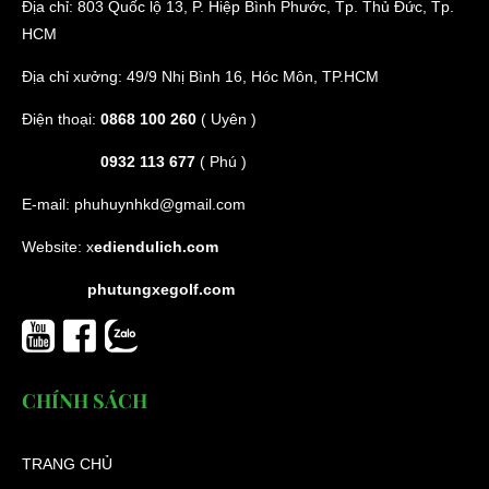
Địa chỉ: 803 Quốc lộ 13, P. Hiệp Bình Phước, Tp. Thủ Đức, Tp.
HCM
Địa chỉ xưởng: 49/9 Nhị Bình 16, Hóc Môn, TP.HCM
Điện thoại:
0868 100 260
( Uyên )
0932 113 677
( Phú )
E-mail:
phuhuynhkd@gmail.com
Website:
x
ediendulich.com
phutungxegolf.com
CHÍNH SÁCH
TRANG CHỦ