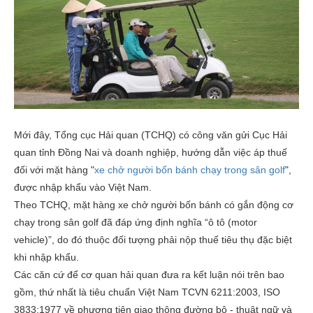
Mới đây, Tổng cục Hải quan (TCHQ) có công văn gửi Cục Hải
quan tỉnh Đồng Nai và doanh nghiệp, hướng dẫn việc áp thuế
đối với mặt hàng "
xe chở người bốn bánh chạy trong sân golf
",
được nhập khẩu vào Việt Nam.
Theo TCHQ, mặt hàng xe chở người bốn bánh có gắn động cơ
chạy trong sân golf đã đáp ứng định nghĩa “ô tô (motor
vehicle)”, do đó thuộc đối tượng phải nộp thuế tiêu thụ đặc biệt
khi nhập khẩu.
Các căn cứ để cơ quan hải quan đưa ra kết luận nói trên bao
gồm, thứ nhất là tiêu chuẩn Việt Nam TCVN 6211:2003, ISO
3833:1977 về phương tiện giao thông đường bộ - thuật ngữ và