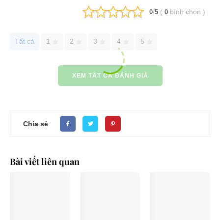
/
(
bình chọn
)
0
5
0
Tất cả
1
2
3
4
5
XEM TẤT CẢ ĐÁNH GIÁ
Chia sẻ
Bài viết liên quan