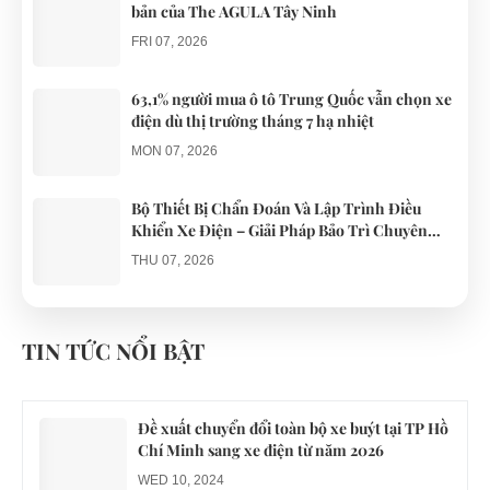
bản của The AGULA Tây Ninh
FRI 07, 2026
63,1% người mua ô tô Trung Quốc vẫn chọn xe
điện dù thị trường tháng 7 hạ nhiệt
MON 07, 2026
Bộ Thiết Bị Chẩn Đoán Và Lập Trình Điều
Khiển Xe Điện – Giải Pháp Bảo Trì Chuyên
Nghiệp
THU 07, 2026
Công an xác minh vụ tài xế xe điện du lịch gây
gổ khi đón du khách ở Quy Nhơn
TIN TỨC NỔI BẬT
MON 07, 2026
Đề xuất chuyển đổi toàn bộ xe buýt tại TP Hồ
Chí Minh sang xe điện từ năm 2026
WED 10, 2024