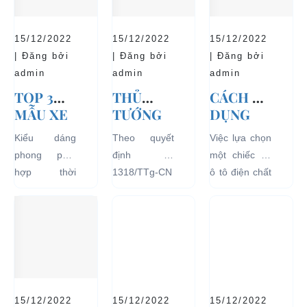
15/12/2022
15/12/2022
15/12/2022
| Đăng bởi
| Đăng bởi
| Đăng bởi
admin
admin
admin
TOP 3
THỦ
CÁCH SỬ
MẪU XE
TƯỚNG
DỤNG
Ô TÔ
CHÍNH
XE Ô TÔ
Kiểu dáng
Theo quyết
Việc lựa chọn
ĐIỆN
PHỦ
ĐIỆN ĐỂ
phong phú,
định số
một chiếc xe
THỊNH
ĐỒNG Ý
TĂNG
hợp thời
1318/TTg-CN
ô tô điện chất
HÀNH VÀ
THÍ
TUỔI
trang, dễ
ngày
lượng tốt
BÁN
ĐIỂM XE
THỌ
dàng sử dụng
27/09/2018,
ngay từ đầu
CHẠY
ĐIỆN 04
CHO XE
mà thân thiện
Thủ tướng
sẽ mang lại
NHẤT
BÁNH
với môi
Chính phủ đã
hiệu quả sử
HIỆN
CHỞ
trường, đặc
đồng ý việc
dụng lâu dài
NAY
KHÁCH
biệt là an toàn
thí điểm việc
và bền đẹp.
DU LỊCH
với người sử
sử dụng các
Tuy nhiên
TẠI CÁC
15/12/2022
15/12/2022
15/12/2022