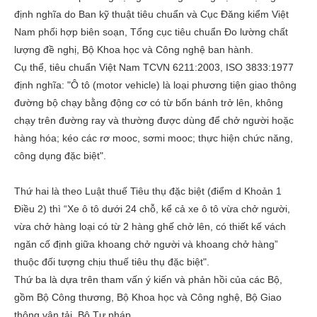
định nghĩa do Ban kỹ thuật tiêu chuẩn và Cục Đăng kiểm Việt
Nam phối hợp biên soạn, Tổng cục tiêu chuẩn Đo lường chất
lượng đề nghị, Bộ Khoa học và Công nghệ ban hành.
Cụ thể, tiêu chuẩn Việt Nam TCVN 6211:2003, ISO 3833:1977
định nghĩa: "Ô tô (motor vehicle) là loại phương tiện giao thông
đường bộ chạy bằng động cơ có từ bốn bánh trở lên, không
chạy trên đường ray và thường được dùng để chở người hoặc
hàng hóa; kéo các rơ mooc, sơmi mooc; thực hiện chức năng,
công dụng đặc biệt".
Thứ hai là theo Luật thuế Tiêu thụ đặc biệt (điểm d Khoản 1
Điều 2) thì “Xe ô tô dưới 24 chỗ, kể cả xe ô tô vừa chở người,
vừa chở hàng loại có từ 2 hàng ghế chở lên, có thiết kế vách
ngăn cố định giữa khoang chở người và khoang chở hàng”
thuộc đối tượng chịu thuế tiêu thụ đặc biệt".
Thứ ba là dựa trên tham vấn ý kiến và phản hồi của các Bộ,
gồm Bộ Công thương, Bộ Khoa học và Công nghệ, Bộ Giao
thông vận tải, Bộ Tư pháp.