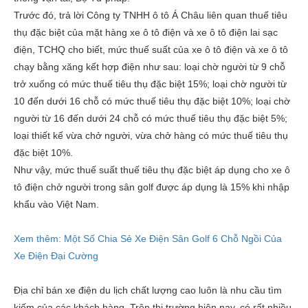
Trước đó, trả lời Công ty TNHH ô tô Á Châu liên quan thuế tiêu
thụ đặc biệt của mặt hàng xe ô tô điện và xe ô tô điện lai sạc
điện, TCHQ cho biết, mức thuế suất của xe ô tô điện và xe ô tô
chạy bằng xăng kết hợp điện như sau: loại chờ người từ 9 chỗ
trở xuống có mức thuế tiêu thụ đặc biệt 15%; loại chờ người từ
10 đến dưới 16 chỗ có mức thuế tiêu thụ đặc biệt 10%; loại chờ
người từ 16 đến dưới 24 chỗ có mức thuế tiêu thụ đặc biệt 5%;
loại thiết kế vừa chở người, vừa chở hàng có mức thuế tiêu thụ
đặc biệt 10%.
Như vậy, mức thuế suất thuế tiêu thụ đặc biệt áp dụng cho xe ô
tô điện chở người trong sân golf được áp dụng là 15% khi nhập
khẩu vào Việt Nam.
Xem thêm:
Một Số Chia Sẻ Xe Điện Sân Golf 6 Chỗ Ngồi Của
Xe Điện Đại Cường
Địa chỉ bán xe điện du lịch chất lượng cao luôn là nhu cầu tìm
kiếm của các khách hàng. Trên thị trường hiện nay, có rất nhiều