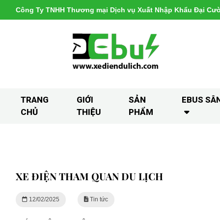
Công Ty TNHH Thương mại Dịch vụ Xuất Nhập Khẩu Đại Cư
TRANG
GIỚI
SẢN
EBUS SÂ
CHỦ
THIỆU
PHẨM
XE ĐIỆN THAM QUAN DU LỊCH
12/02/2025
Tin tức