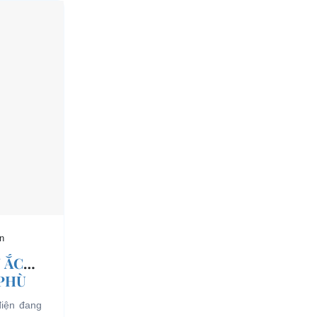
n
 ẮC
 PHÙ
điện đang