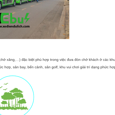
 chở xăng,…) đặc biệt phù hợp trong việc đưa đón chở khách ở các kh
ức hợp, sân bay, bến cảnh, sân golf, khu vui chơi giải trí dạng phức h