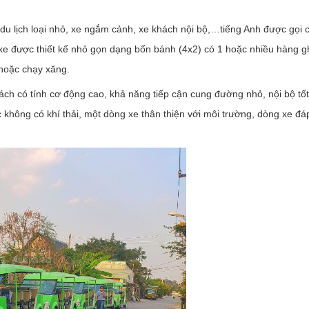
du lịch loại nhỏ, xe ngắm cảnh, xe khách nội bộ,…tiếng Anh được gọi 
g xe được thiết kế nhỏ gọn dạng bốn bánh (4x2) có 1 hoặc nhiều hàng g
 hoặc chạy xăng.
hách có tính cơ động cao, khả năng tiếp cận cung đường nhỏ, nội bộ tố
không có khí thải, một dòng xe thân thiện với môi trường, dòng xe đá