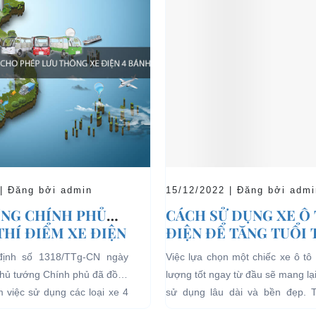
 | Đăng bởi admin
15/12/2022 | Đăng bởi admi
NG CHÍNH PHỦ
CÁCH SỬ DỤNG XE Ô
THÍ ĐIỂM XE ĐIỆN
ĐIỆN ĐỂ TĂNG TUỔI
 CHỞ KHÁCH DU
CHO XE
định số 1318/TTg-CN ngày
Việc lựa chọn một chiếc xe ô tô 
I CÁC KHU VỰC
Thủ tướng Chính phủ đã đồng
lượng tốt ngay từ đầu sẽ mang lạ
Ế
ểm việc sử dụng các loại xe 4
sử dụng lâu dài và bền đẹp. 
g năng lượng điện...
bên...