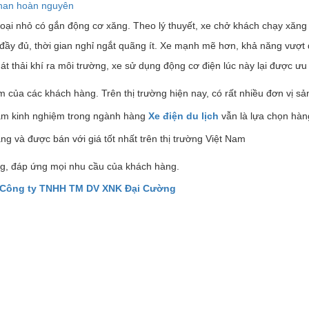
 than hoàn nguyên
oại nhỏ có gắn động cơ xăng. Theo lý thuyết, xe chở khách chạy xăng 
 đầy đủ, thời gian nghỉ ngắt quãng ít. Xe mạnh mẽ hơn, khả năng vượt 
t thải khí ra môi trường, xe sử dụng động cơ điện lúc này lại được ưu 
ếm của các khách hàng. Trên thị trường hiện nay, có rất nhiều đơn vị sả
 kinh nghiệm trong ngành hàng
X
e điện du lịch
vẫn là lựa chọn hà
ng và được bán với giá tốt nhất trên thị trường Việt Nam
g, đáp ứng mọi nhu cầu của khách hàng.
Công ty TNHH TM DV XNK Đại Cường