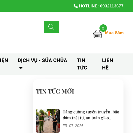
HOTLINE: 0932113677
0
Mua Sắm
IỆN
DỊCH VỤ - SỬA CHỮA
TIN
LIÊN
TỨC
HỆ
TIN TỨC MỚI
Tăng cường tuyên truyền, bảo
đảm trật tự, an toàn giao
thông khi thí điểm xe điện 4
FRI 07, 2026
bánh phục vụ du lịch