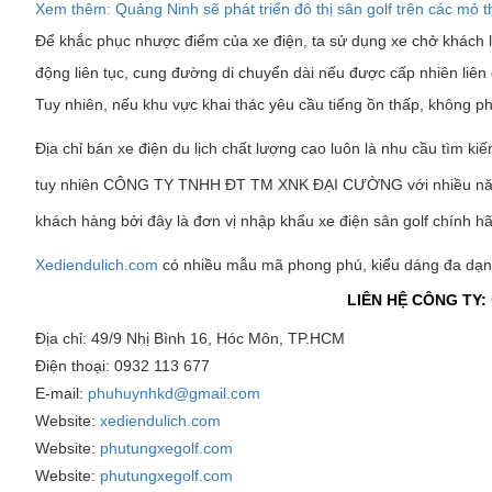
Xem thêm: Quảng Ninh sẽ phát triển đô thị sân golf trên các mỏ
Để khắc phục nhược điểm của xe điện, ta sử dụng xe chở khách l
động liên tục, cung đường di chuyển dài nếu được cấp nhiên liên
Tuy nhiên, nếu khu vực khai thác yêu cầu tiếng ồn thấp, không phá
Địa chỉ bán xe điện du lịch chất lượng cao luôn là nhu cầu tìm ki
tuy nhiên CÔNG TY TNHH ĐT TM XNK ĐẠI CƯỜNG với nhiều năm
khách hàng bởi đây là đơn vị nhập khẩu xe điện sân golf chính hã
Xediendulich.com
có nhiều mẫu mã phong phú, kiểu dáng đa dạn
LIÊN HỆ CÔNG TY:
Địa chỉ: 49/9 Nhị Bình 16, Hóc Môn, TP.HCM
Điện thoại: 0932 113 677
E-mail:
phuhuynhkd@gmail.com
Website:
xediendulich.com
Website:
phutungxegolf.com
Website:
phutungxegolf.com