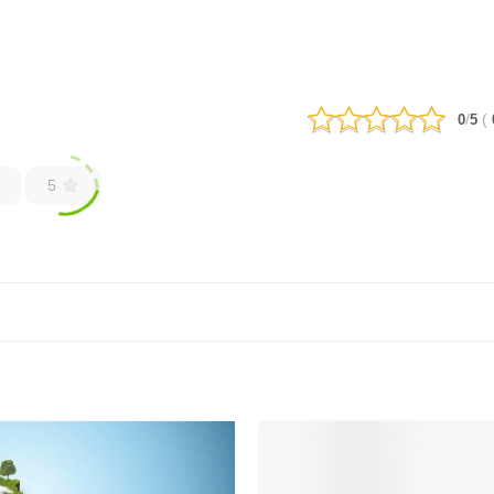
/
(
0
5
5