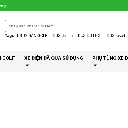
ờng
Tags:
EBUS SÂN GOLF
EBUS du lịch
EBUS DU LỊCH
EBUS resort
N GOLF
XE ĐIỆN ĐÃ QUA SỬ DỤNG
PHỤ TÙNG XE Đ