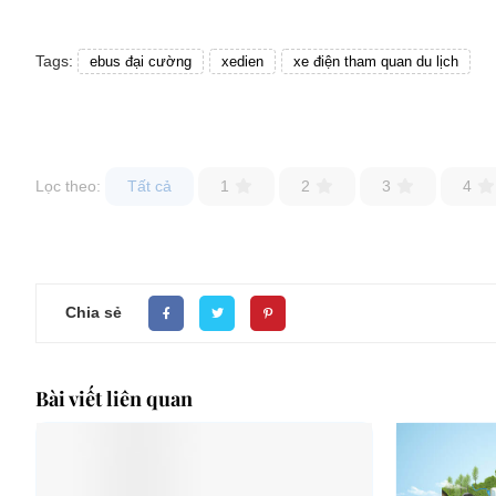
Tags:
ebus đại cường
xedien
xe điện tham quan du lịch
Lọc theo:
Tất cả
1
2
3
4
Chia sẻ
Bài viết liên quan