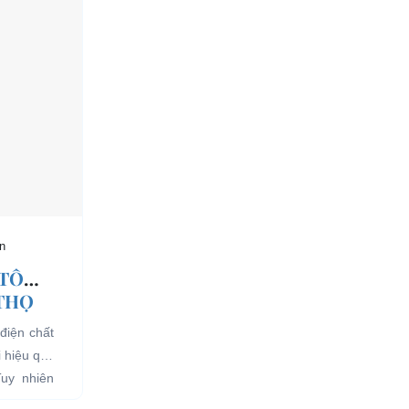
n
 TÔ
 THỌ
điện chất
i hiệu quả
Tuy nhiên