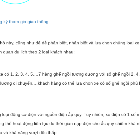
g ký tham gia giao thông
 nhỏ này, cũng như để dễ phân biệt, nhận biết và lựa chọn chủng loại x
m quan du lịch theo 2 loại khách nhau:
e có 1, 2, 3, 4, 5,…7 hàng ghế ngồi tương đương với số ghế ngồi 2, 4, 
g đường di chuyển,…khách hàng có thể lựa chọn xe có số ghế ngồi phù
g loại động cơ điện với nguồn điện ắp quy. Tuy nhiên, xe điện có 1 số 
 thể hoạt động liên tục do thời gian nạp điện cho ắc quy chiếm khá nh
o và khả năng vượt dốc thấp.