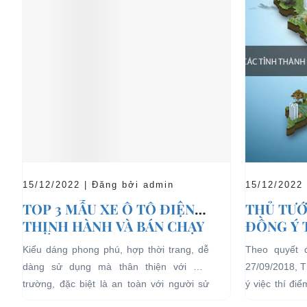
15/12/2022 | Đăng bởi admin
15/12/2022
TOP 3 MẪU XE Ô TÔ ĐIỆN
THỦ TƯỚ
THỊNH HÀNH VÀ BÁN CHẠY
ĐỒNG Ý 
NHẤT HIỆN NAY
04 BÁNH
Kiểu dáng phong phú, hợp thời trang, dễ
Theo quyết 
LỊCH TẠ
dàng sử dụng mà thân thiện với môi
27/09/2018, 
HẠN CH
trường, đặc biệt là an toàn với người sử
ý việc thí đi
dụng, đó là những ưu...
bánh chạy bằn