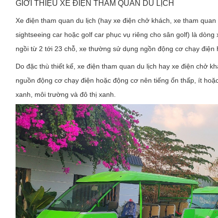
GIỚI THIỆU XE ĐIỆN THAM QUAN DU LỊCH
Xe điện tham quan du lịch (hay xe điện chở khách, xe tham quan 
sightseeing car hoặc golf car phục vụ riêng cho sân golf) là dòn
ngồi từ 2 tới 23 chỗ, xe thường sử dụng ngồn động cơ chạy điện
Do đặc thù thiết kế, xe điện tham quan du lịch hay xe điện chở k
nguồn động cơ chạy điện hoặc động cơ nên tiếng ổn thấp, ít hoặc 
xanh, môi trường và đô thị xanh.