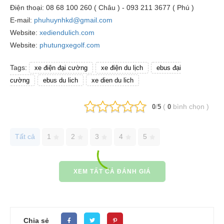
Điện thoại: 08 68 100 260 ( Châu ) - 093 211 3677 ( Phú )
E-mail:
phuhuynhkd@gmail.com
Website:
xediendulich.com
Website:
phutungxegolf.com
Tags:
xe điện đại cường
xe điện du lịch
ebus đại
cường
ebus du lich
xe dien du lich
/
(
bình chọn
)
0
5
0
Tất cả
1
2
3
4
5
XEM TẤT CẢ ĐÁNH GIÁ
Chia sẻ