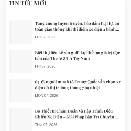
xe đạp, du
cho các khu
Nam đều sử
TIN TỨC MỚI
DƯỠNG.
khách khi đến
du lịch nghĩ
dụng nguồn
Đà Nẵng có
dưỡng trên
điện từ ắc
thể lựa chọn
khắp cả
quy. Do đó
Tăng cường tuyên truyền, bảo đảm trật tự, an
toàn giao thông khi thí điểm xe điện 4 bánh
cho mình
nước.
các trục trặc
phục vụ du lịch
những
liên quan
FRI 07, 2026
chiếc xe điện
đến...
Đà...
Biệt thự liền kề sân golf: Lợi thế tạo giá trị độc
bản của The AGULA Tây Ninh
FRI 07, 2026
63,1% người mua ô tô Trung Quốc vẫn chọn xe
điện dù thị trường tháng 7 hạ nhiệt
MON 07, 2026
Bộ Thiết Bị Chẩn Đoán Và Lập Trình Điều
Khiển Xe Điện – Giải Pháp Bảo Trì Chuyên
Nghiệp
THU 07, 2026