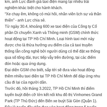
km, anh Lực đánh giá taxi điện mang lại nhiều trải
nghiệm khác biệt cho hành khách.
“Xe chạy êm, không có mùi hôi, nhân viên lịch sự và thân
thiện” - anh Lực chia sẻ.
Từ ngày 30.4, khoảng 600 xe taxi điện của Công ty Cổ
phần Di chuyển Xanh và Thông minh (GSM) chính thức
hoạt động tại TP Hồ Chí Minh. Loại hình taxi mới này
được cho là thừa hưởng ưu điểm của cả taxi truyền
thống lẫn công nghệ bởi người dùng có thể đặt xe thông
qua số tổng đài, trực tiếp vẫy trên đường, tại các điểm
đón hoặc qua ứng dụng.
Đại diện GSM cho biết, sắp tới sẽ đưa vào hoạt động
thêm nhiều taxi điện tại TP Hồ Chí Minh để đáp ứng nhu
cầu đi lại của người dân.
Trước đó, hồi tháng 3.2022, TP Hồ Chí Minh thí điểm
tuyến buýt điện cỡ lớn kết nối khu đô thị Vinhomes Grand
Park (TP Thủ Đức) đến Bến xe buýt Sài Gòn (Quận 1).