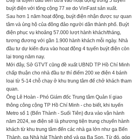
Đây là tuyến đầu tiên đưa vào hoạt động trong 5 tuyến
buýt điện với tổng cộng 77 xe do VinFast sản xuất.
Sau hơn 1 năm hoạt động, buýt điện nhận được sự quan
tâm và ủng hộ của đông đảo người dân thành phố. Buýt
điện phục vụ khoảng 57.000 lượt hành khách/tháng,
tương đương với gần 1.900 hành khách mỗi ngày. Nhà
đầu tư dự kiến đưa vào hoạt động 4 tuyến buýt điện còn
lại trong năm nay.
Mới đây, Sở GTVT cũng đề xuất UBND TP Hồ Chí Minh
chấp thuận cho nhà đầu tư thí điểm 200 xe điện 4 bánh
loại từ 5-14 chỗ chạy ở khu trung tâm để chở khách tham
quan.
Ông Lê Hoàn - Phó Giám đốc Trung tâm Quản lí giao
thông công cộng TP Hồ Chí Minh - cho biết, khi tuyến
Metro số 1 (Bến Thành - Suối Tiên) đưa vào vận hành
năm 2024, xe điện sẽ là phương tiện trung chuyển hành
khách từ khu trung tâm đến các nhà ga lớn như ga Bến
Thành, ga Nhà hát Thành phố và ga Ba Son. Từ đó, góp