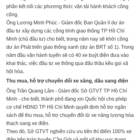
phần kết nối các phương thức vận tải hành khách công
cộng.
Ông Lương Minh Phúc - Giám đốc Ban Quản lí dự án
đầu tư xây dựng các công trình giao thông TP Hồ Chí
Minh (chủ đầu tư) cho biết, trong năm nay sẽ khởi công
dự án Phát triển giao thông xanh (dự án BRT số 1). Trong
năm đầu vận hành tuyến sẽ có 40 xe buýt điện đưa vào
khai thác, việc đầu tư xe thông qua đấu thầu kêu gọi xã
hội hóa.
Thu mua, hỗ trợ chuyển đổi xe xăng, dầu sang điện
Ông Trần Quang Lâm - Giám đốc Sở GTVT TP Hồ Chí
Minh - cho biết, thành phố đang xin Quốc hội cho phép
cơ chế HĐND TP Hồ Chí Minh quyết định hỗ trợ ngân
sách để thu mua, hỗ trợ chuyển đổi từ xe năng lượng hóa
thạch sang xe điện.
Theo đó, Sở GTVT nghiên cứu ưu tiên thí điểm 100% xe
điện trên toàn huyện Cần Giờ và một số khu vực trung