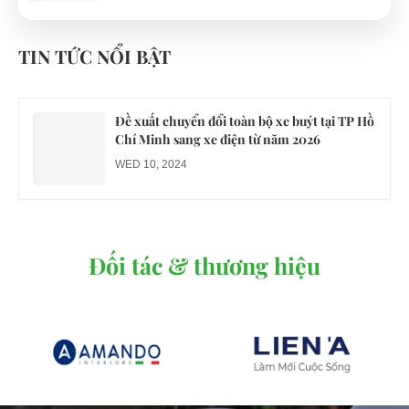
Công an xác minh vụ tài xế xe điện du lịch gây
gổ khi đón du khách ở Quy Nhơn
TIN TỨC NỔI BẬT
MON 07, 2026
Đề xuất chuyển đổi toàn bộ xe buýt tại TP Hồ
Chí Minh sang xe điện từ năm 2026
WED 10, 2024
Đối tác & thương hiệu