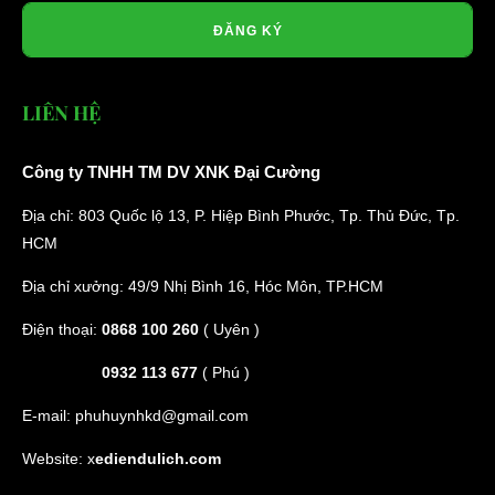
ĐĂNG KÝ
LIÊN HỆ
Công ty TNHH TM DV XNK Đại Cường
Địa chỉ: 803 Quốc lộ 13, P. Hiệp Bình Phước, Tp. Thủ Đức, Tp.
HCM
Địa chỉ xưởng: 49/9 Nhị Bình 16, Hóc Môn, TP.HCM
Điện thoại:
0868 100 260
( Uyên )
0932 113 677
( Phú )
E-mail:
phuhuynhkd@gmail.com
Website:
x
ediendulich.com