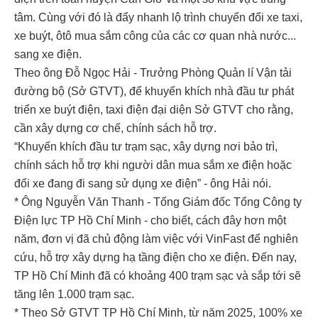
tâm. Cùng với đó là đẩy nhanh lộ trình chuyển đổi xe taxi,
xe buýt, ôtô mua sắm công của các cơ quan nhà nước...
sang xe điện.
Theo ông Đỗ Ngọc Hải - Trưởng Phòng Quản lí Vận tải
đường bộ (Sở GTVT), để khuyến khích nhà đầu tư phát
triển xe buýt điện, taxi điện đại diện Sở GTVT cho rằng,
cần xây dựng cơ chế, chính sách hỗ trợ.
“Khuyến khích đầu tư trạm sạc, xây dựng nơi bảo trì,
chính sách hỗ trợ khi người dân mua sắm xe điện hoặc
đổi xe đang đi sang sử dụng xe điện” - ông Hải nói.
* Ông Nguyễn Văn Thanh - Tổng Giám đốc Tổng Công ty
Điện lực TP Hồ Chí Minh - cho biết, cách đây hơn một
năm, đơn vị đã chủ động làm việc với VinFast để nghiên
cứu, hỗ trợ xây dựng hạ tầng điện cho xe điện. Đến nay,
TP Hồ Chí Minh đã có khoảng 400 trạm sạc và sắp tới sẽ
tăng lên 1.000 trạm sạc.
* Theo Sở GTVT TP Hồ Chí Minh, từ năm 2025, 100% xe