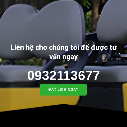
Liên hệ cho chúng tôi để được tư
vấn ngay
0932113677
ĐẶT LỊCH NGAY