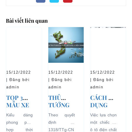
Bài viết liên quan
15/12/2022
15/12/2022
15/12/2022
| Đăng bởi
| Đăng bởi
| Đăng bởi
admin
admin
admin
TOP 3
THỦ
CÁCH SỬ
MẪU XE
TƯỚNG
DỤNG
Ô TÔ
CHÍNH
XE Ô TÔ
Kiểu dáng
Theo quyết
Việc lựa chọn
ĐIỆN
PHỦ
ĐIỆN ĐỂ
phong phú,
định số
một chiếc xe
THỊNH
ĐỒNG Ý
TĂNG
hợp thời
1318/TTg-CN
ô tô điện chất